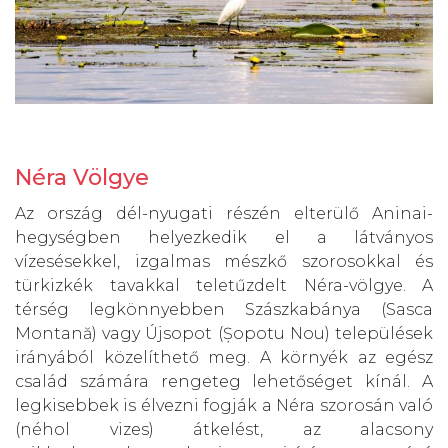
Néra Völgye
Az ország dél-nyugati részén elterülő Aninai-
hegységben helyezkedik el a látványos
vízesésekkel, izgalmas mészkő szorosokkal és
türkizkék tavakkal teletűzdelt Néra-völgye. A
térség legkönnyebben Szászkabánya (Sasca
Montană) vagy Újsopot (Șopotu Nou) települések
irányából közelíthető meg. A környék az egész
család számára rengeteg lehetőséget kínál. A
legkisebbek is élvezni fogják a Néra szorosán való
(néhol vizes) átkelést, az alacsony