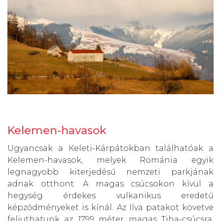
Kelemen-havasok
Ugyancsak a Keleti-Kárpátokban találhatóak a
Kelemen-havasok, melyek Románia egyik
legnagyobb kiterjedésű nemzeti parkjának
adnak otthont. A magas csúcsokon kívül a
hegység érdekes vulkanikus eredetű
képződményeket is kínál. Az Ilva patakot követve
feljuthatunk az 1799 méter magas Tiha-csúcsra,