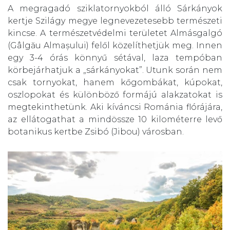
A megragadó sziklatornyokból álló Sárkányok
kertje Szilágy megye legnevezetesebb természeti
kincse. A természetvédelmi területet Almásgalgó
(Gâlgău Almașului) felől közelíthetjük meg. Innen
egy 3-4 órás könnyű sétával, laza tempóban
körbejárhatjuk a „sárkányokat”. Utunk során nem
csak tornyokat, hanem kőgombákat, kúpokat,
oszlopokat és különböző formájú alakzatokat is
megtekinthetünk. Aki kíváncsi Románia flórájára,
az ellátogathat a mindössze 10 kilométerre levő
botanikus kertbe Zsibó (Jibou) városban.