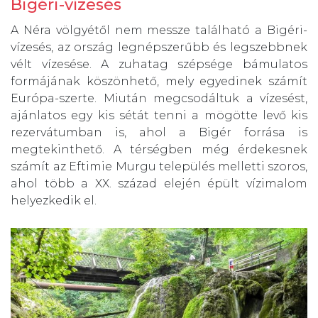
Bigéri-vízesés
A Néra völgyétől nem messze található a Bigéri-
vízesés, az ország legnépszerűbb és legszebbnek
vélt vízesése. A zuhatag szépsége bámulatos
formájának köszönhető, mely egyedinek számít
Európa-szerte. Miután megcsodáltuk a vízesést,
ajánlatos egy kis sétát tenni a mögötte levő kis
rezervátumban is, ahol a Bigér forrása is
megtekinthető. A térségben még érdekesnek
számít az Eftimie Murgu település melletti szoros,
ahol több a XX. század elején épült vízimalom
helyezkedik el.