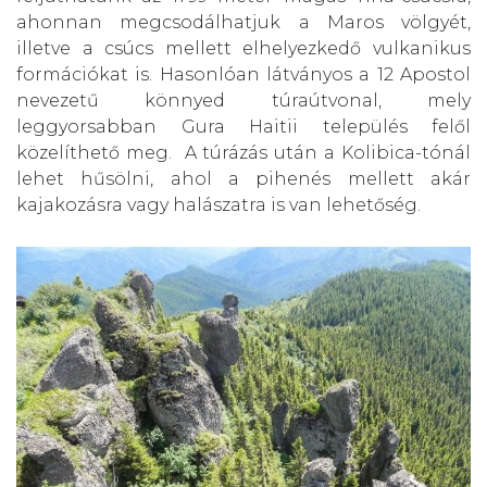
ahonnan megcsodálhatjuk a Maros völgyét,
illetve a csúcs mellett elhelyezkedő vulkanikus
formációkat is. Hasonlóan látványos a 12 Apostol
nevezetű könnyed túraútvonal, mely
leggyorsabban Gura Haitii település felől
közelíthető meg. A túrázás után a Kolibica-tónál
lehet hűsölni, ahol a pihenés mellett akár
kajakozásra vagy halászatra is van lehetőség.