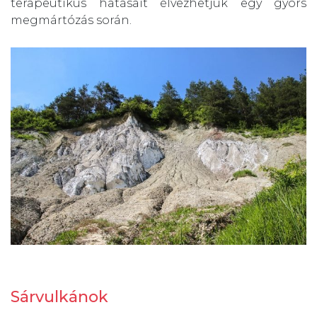
terapeutikus hatásait élvezhetjük egy gyors
megmártózás során.
Sárvulkánok