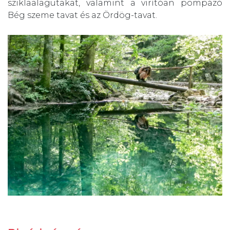
sziklaalagutakat, valamint a virítóan pompázó
Bég szeme tavat és az Ördög-tavat.