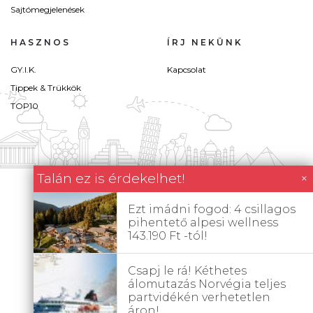
Sajtómegjelenések
HASZNOS
ÍRJ NEKÜNK
GY.I.K.
Kapcsolat
Tippek & Trükkök
TOP10
Talán ez is érdekelhet!
×
Ezt imádni fogod: 4 csillagos
pihentető alpesi wellness
143.190 Ft -tól!
Csapj le rá! Kéthetes
álomutazás Norvégia teljes
partvidékén verhetetlen
áron!