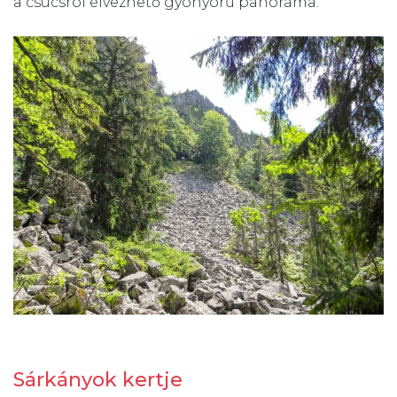
a csúcsról élvezhető gyönyörű panoráma.
Sárkányok kertje