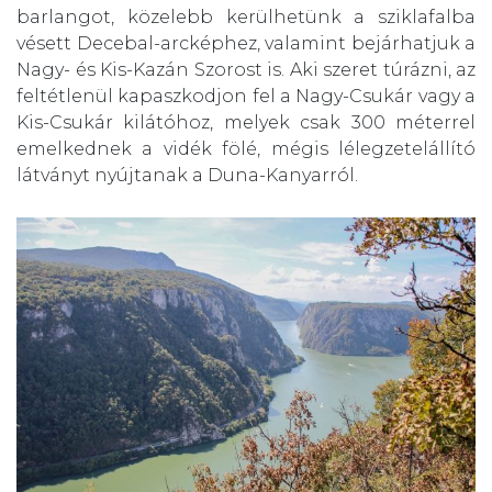
barlangot, közelebb kerülhetünk a sziklafalba
vésett Decebal-arcképhez, valamint bejárhatjuk a
Nagy- és Kis-Kazán Szorost is. Aki szeret túrázni, az
feltétlenül kapaszkodjon fel a Nagy-Csukár vagy a
Kis-Csukár kilátóhoz, melyek csak 300 méterrel
emelkednek a vidék fölé, mégis lélegzetelállító
látványt nyújtanak a Duna-Kanyarról.