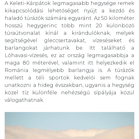
A Keleti-Kárpátok legmagasabb hegysége remek
kikapcsolódási lehetőséget nyújt a kezdő és
haladó túrázók számára egyaránt. Az 50 kilométer
hosszú hegygerinc több mint 20 különböző
túraútvonalat kínál a kirándulóknak, melyek
segítségével gleccsertavakat, vízeséseket és
barlangokat járhatunk be. Itt található a
Lóhavasi-vízesés, ez az ország legmagasabbja a
maga 80 méterével, valamint itt helyezkedik el
Románia legmélyebb barlangja is. A túrázók
mellett a téli sportok kedvelői sem fognak
unatkozni a hideg évszakban, ugyanis a hegység
közel tíz különféle nehézségű sípályája közül
válogathatnak.