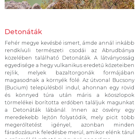
Detonáták
Fehér megye kevésbé ismert, ámde annál inkább
rendkívüli természeti csodái az Abrudbánya
közelében található Detonáták. A látványosság
egyedisége a hegy vulkanikus eredetű kőzeteiben
rejlik, melyek bazaltorgonák formájában
magasodnak a környék fölé. Az útvonal Bucsony
(Bucium) településből indul, ahonnan egy rövid
és könnyed túra után máris a kőoszlopok
törmelékei borította erdőben találjuk magunkat
a Detonáták lábánál. Innen az ösvény egy
meredekebb lejtőn folyatódik, mely picit több
megerőltetést igényel, azonban minden
fáradozásunk feledésbe merül, amikor elénk tárul