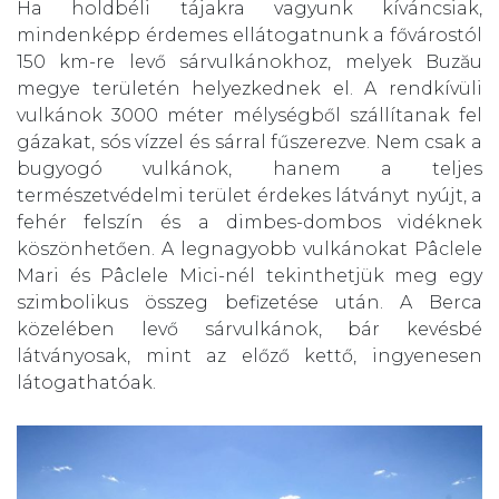
Ha holdbéli tájakra vagyunk kíváncsiak,
mindenképp érdemes ellátogatnunk a fővárostól
150 km-re levő sárvulkánokhoz, melyek Buzău
megye területén helyezkednek el. A rendkívüli
vulkánok 3000 méter mélységből szállítanak fel
gázakat, sós vízzel és sárral fűszerezve. Nem csak a
bugyogó vulkánok, hanem a teljes
természetvédelmi terület érdekes látványt nyújt, a
fehér felszín és a dimbes-dombos vidéknek
köszönhetően. A legnagyobb vulkánokat Pâclele
Mari és Pâclele Mici-nél tekinthetjük meg egy
szimbolikus összeg befizetése után. A Berca
közelében levő sárvulkánok, bár kevésbé
látványosak, mint az előző kettő, ingyenesen
látogathatóak.