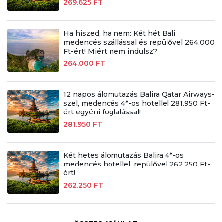
269.625 FT
Ha hiszed, ha nem: Két hét Bali
medencés szállással és repülővel 264.000
Ft-ért! Miért nem indulsz?
264.000 FT
12 napos álomutazás Balira Qatar Airways-
szel, medencés 4*-os hotellel 281.950 Ft-
ért egyéni foglalással!
281.950 FT
Két hetes álomutazás Balira 4*-os
medencés hotellel, repülővel 262.250 Ft-
ért!
262.250 FT