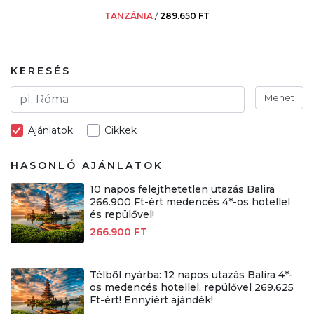
TANZÁNIA
/
289.650 FT
KERESÉS
Mehet
Ajánlatok
Cikkek
HASONLÓ AJÁNLATOK
10 napos felejthetetlen utazás Balira
266.900 Ft-ért medencés 4*-os hotellel
és repülővel!
266.900 FT
Télből nyárba: 12 napos utazás Balira 4*-
os medencés hotellel, repülővel 269.625
Ft-ért! Ennyiért ajándék!