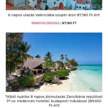
6 napos utazás Valenciába szuper áron 87.180 Ft-ért!
SPANYOLORSZÁG
/
87.180 FT
Télből nyárba: 8 napos álomutazás Zanzibárra repülővel,
3*-os medencés hotellel, budapesti indulással 289.650
Ft-ért!