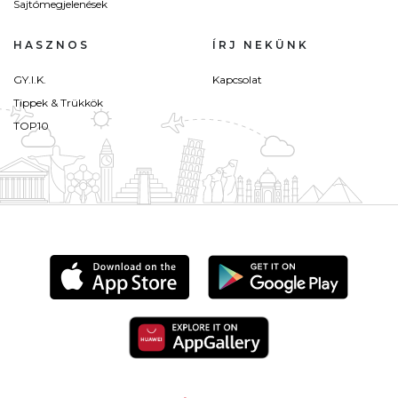
Sajtómegjelenések
HASZNOS
ÍRJ NEKÜNK
GY.I.K.
Kapcsolat
Tippek & Trükkök
TOP10