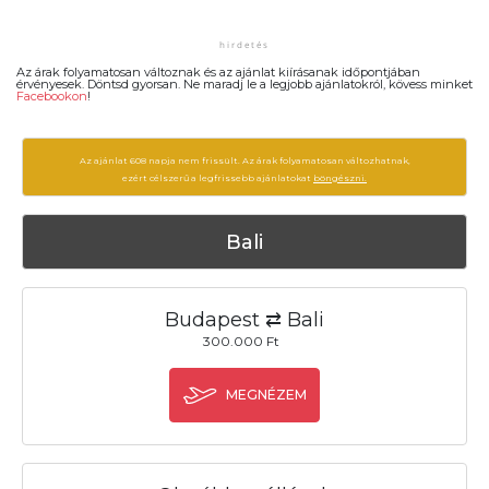
Az árak folyamatosan változnak és az ajánlat kiírásanak időpontjában
érvényesek. Döntsd gyorsan. Ne maradj le a legjobb ajánlatokról, kövess minket
Facebookon
!
Az ajánlat 608 napja nem frissült. Az árak folyamatosan változhatnak,
ezért célszerű a legfrissebb ajánlatokat
böngészni.
Bali
Budapest ⇄ Bali
300.000 Ft
MEGNÉZEM