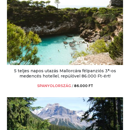
5 teljes napos utazás Mallorcára félpanziós 3*-os
medencés hotellel, repülővel 86.000 Ft-ért!
SPANYOLORSZÁG
/
86.000 FT