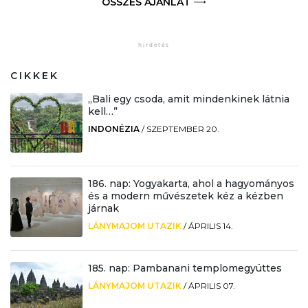
ÖSSZES AJÁNLAT
CIKKEK
„Bali egy csoda, amit mindenkinek látnia
kell…”
INDONÉZIA
/
SZEPTEMBER 20.
186. nap: Yogyakarta, ahol a hagyományos
és a modern művészetek kéz a kézben
járnak
LÁNYMAJOM UTAZIK
/
ÁPRILIS 14.
185. nap: Pambanani templomegyüttes
LÁNYMAJOM UTAZIK
/
ÁPRILIS 07.