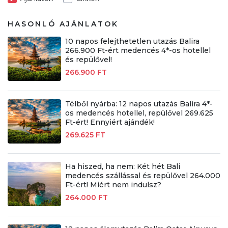
HASONLÓ AJÁNLATOK
10 napos felejthetetlen utazás Balira
266.900 Ft-ért medencés 4*-os hotellel
és repülővel!
266.900 FT
Télből nyárba: 12 napos utazás Balira 4*-
os medencés hotellel, repülővel 269.625
Ft-ért! Ennyiért ajándék!
269.625 FT
Ha hiszed, ha nem: Két hét Bali
medencés szállással és repülővel 264.000
Ft-ért! Miért nem indulsz?
264.000 FT