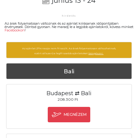
június 13 - 24
Az árak folyamatosan változnak és az ajánlat kiírásanak időpontjában
érvényesek. Döntsd gyorsan. Ne maradj le a legjobb ajánlatokról, kövess minket
Facebookon
!
Az ajánlat 2714 napja nem frissült. Az árak folyamatosan változhatnak,
ezért célszerű a legfrissebb ajánlatokat
böngészni.
Bali
Budapest ⇄ Bali
208.300 Ft
MEGNÉZEM