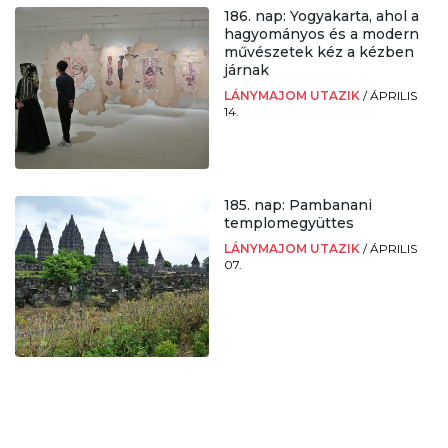
186. nap: Yogyakarta, ahol a
hagyományos és a modern
művészetek kéz a kézben
járnak
LÁNYMAJOM UTAZIK
/
ÁPRILIS
14.
185. nap: Pambanani
templomegyüttes
LÁNYMAJOM UTAZIK
/
ÁPRILIS
07.