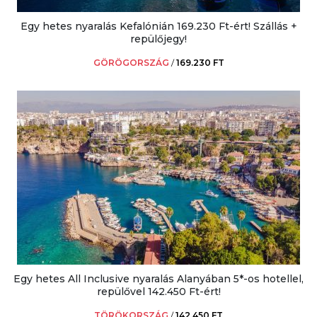
Egy hetes nyaralás Kefalónián 169.230 Ft-ért! Szállás +
repülőjegy!
GÖRÖGORSZÁG
/
169.230 FT
Egy hetes All Inclusive nyaralás Alanyában 5*-os hotellel,
repülővel 142.450 Ft-ért!
TÖRÖKORSZÁG
/
142.450 FT