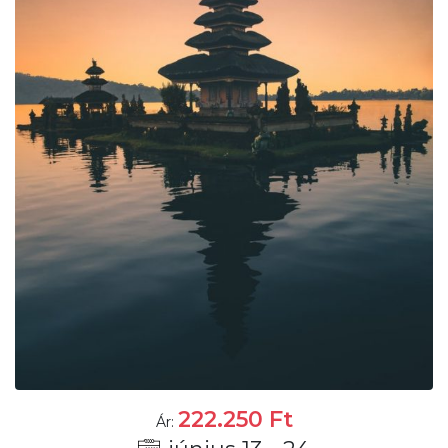
222.250
Ft
Ár: