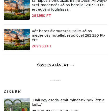
12 napos álomutazás Balira Qatar Airways-
szel, medencés 4*-os hotellel 281.950 Ft-
ért egyéni foglalással!
281.950 FT
Két hetes álomutazás Balira 4*-os
medencés hotellel, repülővel 262.250 Ft-
ért!
262.250 FT
ÖSSZES AJÁNLAT
CIKKEK
„Bali egy csoda, amit mindenkinek látnia
kell…”
INDONÉZIA
/
SZEPTEMBER 20.