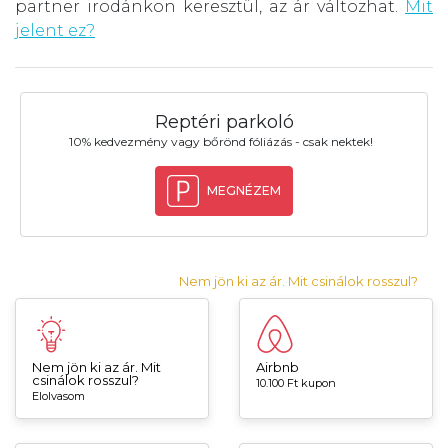
partner irodánkon keresztül, az ár változhat.
Mit
jelent ez?
Reptéri parkoló
10% kedvezmény vagy bőrönd fóliázás - csak nektek!
MEGNÉZEM
Nem jön ki az ár. Mit csinálok rosszul?
Nem jön ki az ár. Mit
Airbnb
csinálok rosszul?
10.100 Ft kupon
Elolvasom