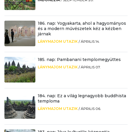
186. nap: Yogyakarta, ahol a hagyományos
és a modern művészetek kéz a kézben
járnak
LÁNYMAJOM UTAZIK
/
ÁPRILIS 14.
185. nap: Pambanani templomegyüttes
LÁNYMAJOM UTAZIK
/
ÁPRILIS 07.
184. nap: Ez a világ legnagyobb buddhista
temploma
LÁNYMAJOM UTAZIK
/
ÁPRILIS 06.
183. nap: Jáva kulturális központja,