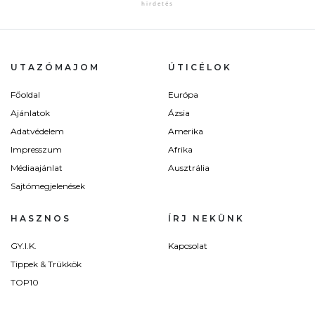
UTAZÓMAJOM
ÚTICÉLOK
Főoldal
Európa
Ajánlatok
Ázsia
Adatvédelem
Amerika
Impresszum
Afrika
Médiaajánlat
Ausztrália
Sajtómegjelenések
HASZNOS
ÍRJ NEKÜNK
GY.I.K.
Kapcsolat
Tippek & Trükkök
TOP10