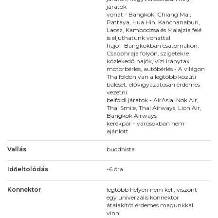
járatok
vonat - Bangkok, Chiang Mai,
Pattaya, Hua Hin, Kanchanaburi,
Laosz, Kambodzsa és Malajzia felé
is eljuthatunk vonattal.
hajó - Bangkokban csatornákon,
Csaophraja folyón, szigetekre
közlekedő hajók, vízi iránytaxi
motorbérlés, autóbérlés - A világon
Thaiföldön van a legtöbb közúti
baleset, elővigyázatosan érdemes
vezetni.
belföldi járatok - AirAsia, Nok Air,
Thai Smile, Thai Airways, Lion Air,
Bangkok Airways
kerékpár - városokban nem
ajánlott
Vallás
buddhista
Időeltolódás
-6 óra
Konnektor
legtöbb helyen nem kell, viszont
egy univerzális konnektor
átalakítót érdemes magunkkal
vinni