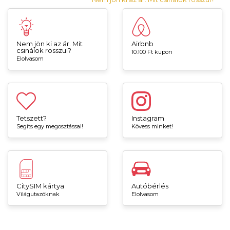
Nem jön ki az ár. Mit
Airbnb
csinálok rosszul?
10.100 Ft kupon
Elolvasom
Tetszett?
Instagram
Segíts egy megosztással!
Kövess minket!
CitySIM kártya
Autóbérlés
Világutazóknak
Elolvasom