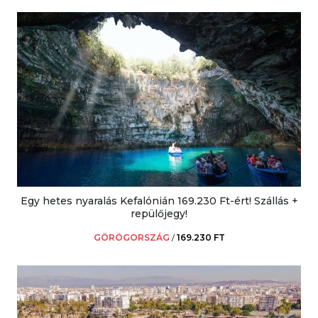
Egy hetes nyaralás Kefalónián 169.230 Ft-ért! Szállás +
repülőjegy!
GÖRÖGORSZÁG
/
169.230 FT