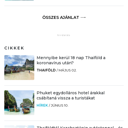
ÖSSZES AJÁNLAT
CIKKEK
Mennyibe kerül 18 nap Thaiföld a
koronavírus után?
THAIFÖLD
/
MÁJUS 02.
Phuket egydolláros hotel árakkal
csábítaná vissza a turistákat
HÍREK
/
JÚNIUS 10.
Thaiföldtől Kazahsztánig autóstoppal – és