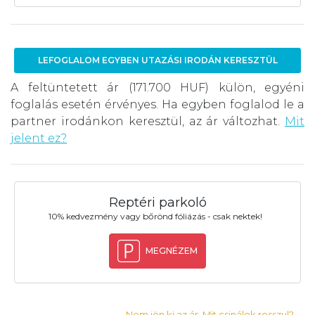
LEFOGLALOM EGYBEN UTAZÁSI IRODÁN KERESZTÜL
A feltüntetett ár (171.700 HUF) külön, egyéni
foglalás esetén érvényes. Ha egyben foglalod le a
partner irodánkon keresztül, az ár változhat.
Mit
jelent ez?
Reptéri parkoló
10% kedvezmény vagy bőrönd fóliázás - csak nektek!
MEGNÉZEM
Nem jön ki az ár. Mit csinálok rosszul?