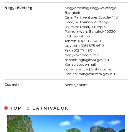
Nagykövetség
Magyarország Nagykövetsége
Bangkok
Cím: Park Ventures Ecoplex 14th
Floor, 57 Thanon Witthayu
(Wireless Road), Lumpini,
Pathumwan, Bangkok 10330
Előhívó: 00 66
Telefon: (0)2 118 9600
Ügyelet: (0)81 875 4610
Fax: (0)2 117 4901
Nagykövetség e-mail:
mission.bgk@mfa.gov.hu
Konzulátus e-mail:
consulate.bgk@mfa.gov.hu
Honlap: bangkok.mfa.gov.hu
Csapvíz
Nem ajánlott
TOP 10 LÁTNIVALÓK