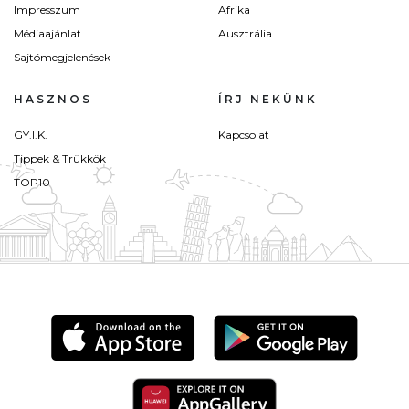
Impresszum
Afrika
Médiaajánlat
Ausztrália
Sajtómegjelenések
HASZNOS
ÍRJ NEKÜNK
GY.I.K.
Kapcsolat
Tippek & Trükkök
TOP10