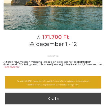
171.700
Ft
Ár:
december 1 - 12
Az árak folyamatosan változnak és az ajánlat kiírásanak időpontjában
érvényesek. Döntsd gyorsan. Ne maradj le a legjobb ajánlatokról, kövess minket
Facebookon
!
Az ajánlat 2704 napja nem frissült. Az árak folyamatosan változhatnak,
ezért célszerű a legfrissebb ajánlatokat
böngészni.
Krabi