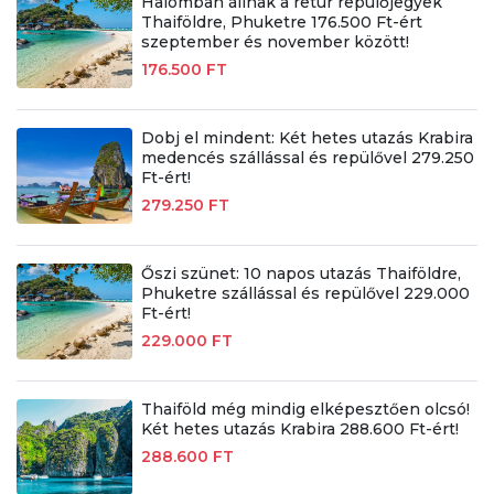
Halomban állnak a retúr repülőjegyek
Thaiföldre, Phuketre 176.500 Ft-ért
szeptember és november között!
176.500 FT
Dobj el mindent: Két hetes utazás Krabira
medencés szállással és repülővel 279.250
Ft-ért!
279.250 FT
Őszi szünet: 10 napos utazás Thaiföldre,
Phuketre szállással és repülővel 229.000
Ft-ért!
229.000 FT
Thaiföld még mindig elképesztően olcsó!
Két hetes utazás Krabira 288.600 Ft-ért!
288.600 FT