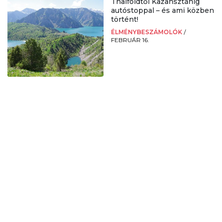
Thaiföldtől Kazahsztánig
autóstoppal – és ami közben
történt!
ÉLMÉNYBESZÁMOLÓK
/
FEBRUÁR 16.