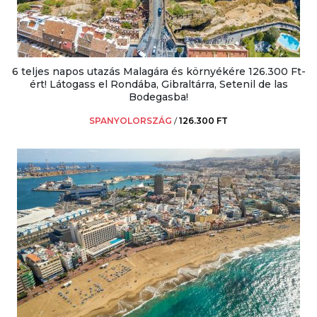
6 teljes napos utazás Malagára és környékére 126.300 Ft-
ért! Látogass el Rondába, Gibraltárra, Setenil de las
Bodegasba!
SPANYOLORSZÁG
/
126.300 FT