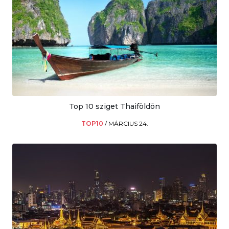
Top 10 sziget Thaiföldön
TOP10
/
MÁRCIUS 24.