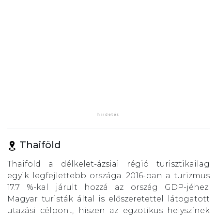
Thaiföld
Thaiföld a délkelet-ázsiai régió turisztikailag
egyik legfejlettebb országa. 2016-ban a turizmus
17.7 %-kal járult hozzá az ország GDP-jéhez.
Magyar turisták által is előszeretettel látogatott
utazási célpont, hiszen az egzotikus helyszínek