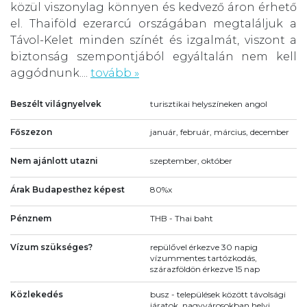
közül viszonylag könnyen és kedvező áron érhető
el. Thaiföld ezerarcú országában megtaláljuk a
Távol-Kelet minden színét és izgalmát, viszont a
biztonság szempontjából egyáltalán nem kell
aggódnunk....
tovább »
Beszélt világnyelvek
turisztikai helyszíneken angol
Főszezon
január, február, március, december
Nem ajánlott utazni
szeptember, október
Árak Budapesthez képest
80%x
Pénznem
THB - Thai baht
Vízum szükséges?
repülővel érkezve 30 napig
vízummentes tartózkodás,
szárazföldön érkezve 15 nap
Közlekedés
busz - települések között távolsági
járatok, nagyvárosokban helyi