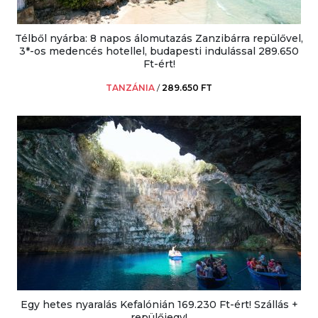
Télből nyárba: 8 napos álomutazás Zanzibárra repülővel,
3*-os medencés hotellel, budapesti indulással 289.650
Ft-ért!
TANZÁNIA
/
289.650 FT
Egy hetes nyaralás Kefalónián 169.230 Ft-ért! Szállás +
repülőjegy!