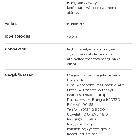
Bangkok Airways
kerékpár - városokban nem
ajánlott
Vallás
buddhista
Időeltolódás
-6 óra
Konnektor
legtöbb helyen nem kell, viszont
egy univerzális konnektor
átalakítót érdemes magunkkal
vinni
Nagykövetség
Magyarország Nagykövetsége
Bangkok
Cím: Park Ventures Ecoplex 14th
Floor, 57 Thanon Witthayu
(Wireless Road), Lumpini,
Pathumwan, Bangkok 10330
Előhívó: 00 66
Telefon: (0)2 118 9600
Ügyelet: (0)81 875 4610
Fax: (0)2 117 4901
Nagykövetség e-mail:
mission.bgk@mfa.gov.hu
Konzulátus e-mail: