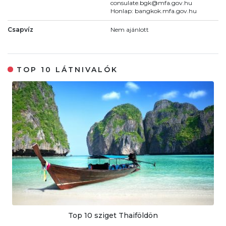
consulate.bgk@mfa.gov.hu
Honlap: bangkok.mfa.gov.hu
Csapvíz
Nem ajánlott
TOP 10 LÁTNIVALÓK
Top 10 sziget Thaiföldön