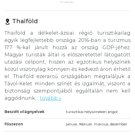
Thaiföld
Thaiföld a délkelet-ázsiai régió turisztikailag
egyik legfejlettebb országa. 2016-ban a turizmus
17.7 %-kal járult hozzá az ország GDP-jéhez.
Magyar turisták által is előszeretettel látogatott
utazási célpont, hiszen az egzotikus helyszínek
közül viszonylag könnyen és kedvező áron érhető
el. Thaiföld ezerarcú országában megtaláljuk a
Távol-Kelet minden színét és izgalmát, viszont a
biztonság szempontjából egyáltalán nem kell
aggódnunk....
tovább »
Beszélt világnyelvek
turisztikai helyszíneken angol
Főszezon
január, február, március, december