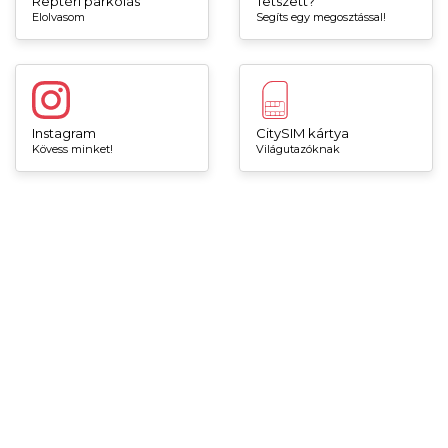
Reptéri parkolás
Tetszett?
Elolvasom
Segíts egy megosztással!
Instagram
CitySIM kártya
Kövess minket!
Világutazóknak