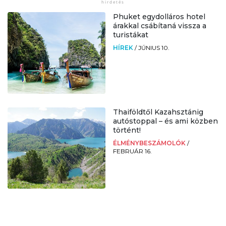
Phuket egydolláros hotel
árakkal csábítaná vissza a
turistákat
HÍREK
/
JÚNIUS 10.
Thaiföldtől Kazahsztánig
autóstoppal – és ami közben
történt!
ÉLMÉNYBESZÁMOLÓK
/
FEBRUÁR 16.