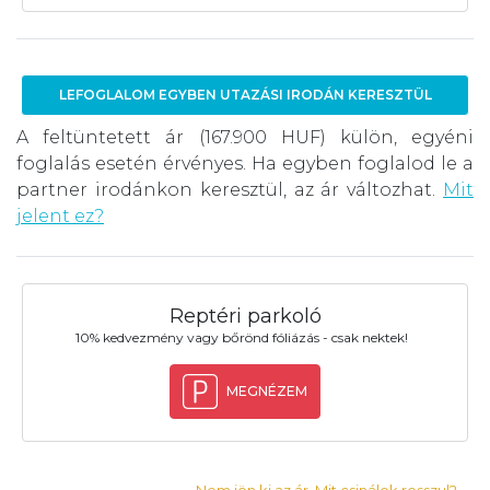
LEFOGLALOM EGYBEN UTAZÁSI IRODÁN KERESZTÜL
A feltüntetett ár (167.900 HUF) külön, egyéni
foglalás esetén érvényes. Ha egyben foglalod le a
partner irodánkon keresztül, az ár változhat.
Mit
jelent ez?
Reptéri parkoló
10% kedvezmény vagy bőrönd fóliázás - csak nektek!
MEGNÉZEM