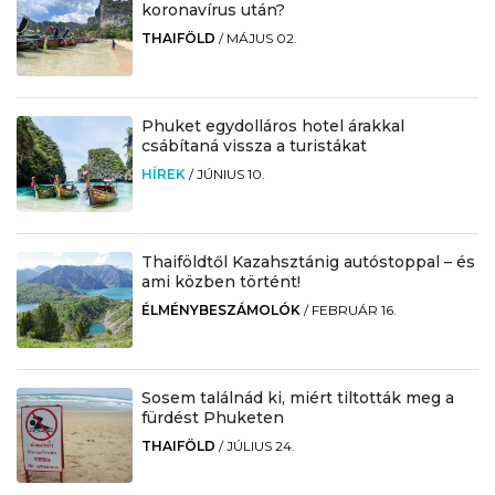
koronavírus után?
THAIFÖLD
/
MÁJUS 02.
Phuket egydolláros hotel árakkal
csábítaná vissza a turistákat
HÍREK
/
JÚNIUS 10.
Thaiföldtől Kazahsztánig autóstoppal – és
ami közben történt!
ÉLMÉNYBESZÁMOLÓK
/
FEBRUÁR 16.
Sosem találnád ki, miért tiltották meg a
fürdést Phuketen
THAIFÖLD
/
JÚLIUS 24.