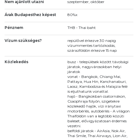
Nem ajánlott utazni
szeptember, október
Árak Budapesthez képest
80%x
Pénznem
THB - Thai baht
Vízum szükséges?
repülővel érkezve 30 napig
vízummentes tartózkodás,
szárazföldön érkezve 15 nap
Közlekedés
busz - települések között távolsági
járatok, nagyvárosokban helyi
járatok
vonat - Bangkok, Chiang Mai,
Pattaya, Hua Hin, Kanchanaburi,
Laosz, Kambodzsa és Malajzia felé
is eljuthatunk vonattal.
hajó - Bangkokban csatornákon,
Csaophraja folyón, szigetekre
közlekedő hajók, vízi iránytaxi
motorbérlés, autóbérlés - A világon
Thaiföldön van a legtöbb közúti
baleset, elővigyázatosan érdemes
vezetni.
belföldi járatok - AirAsia, Nok Air,
Thai Smile, Thai Airways, Lion Air,