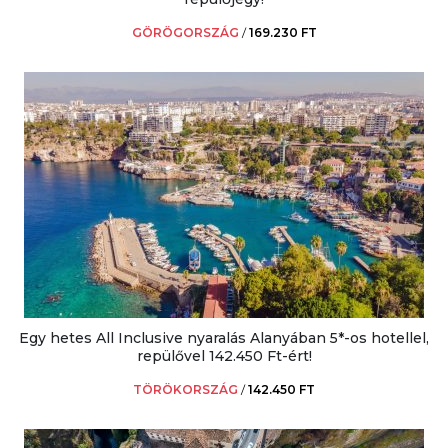
GÖRÖGORSZÁG
/
169.230 FT
Egy hetes All Inclusive nyaralás Alanyában 5*-os hotellel,
repülővel 142.450 Ft-ért!
TÖRÖKORSZÁG
/
142.450 FT