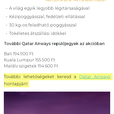
Nem jön ki az ár. Mit csinálok rosszul?
A világ egyik legjobb légitársaságával
Kézipoggyásszal, fedélzeti ellátással
30 kg-os feladható poggyásszal
Tökéletes átszállási időkkel
További Qatar Airways repülőjegyek az akcióban
Bali 194.900 Ft
Kuala Lumpur 155.500 Ft
Maldív szigetek 194.600 Ft
További lehetőségeket keresd a 
Qatar Airways
honlapján!