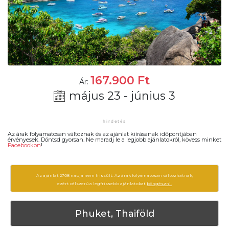
167.900
Ft
Ár:
május 23 - június 3
Az árak folyamatosan változnak és az ajánlat kiírásanak időpontjában
érvényesek. Döntsd gyorsan. Ne maradj le a legjobb ajánlatokról, kövess minket
Facebookon
!
Az ajánlat 2708 napja nem frissült. Az árak folyamatosan változhatnak,
ezért célszerű a legfrissebb ajánlatokat
böngészni.
Phuket, Thaiföld