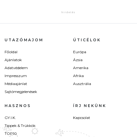
UTAZÓMAJOM
ÚTICÉLOK
Főoldal
Európa
Ajánlatok
Ázsia
Adatvédelem
Amerika
Impresszum
Afrika
Médiaajánlat
Ausztrália
Sajtómegjelenések
HASZNOS
ÍRJ NEKÜNK
GY.I.K.
Kapcsolat
Tippek & Trükkök
TOP10