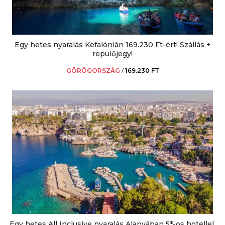
Egy hetes nyaralás Kefalónián 169.230 Ft-ért! Szállás +
repülőjegy!
GÖRÖGORSZÁG
/
169.230 FT
Egy hetes All Inclusive nyaralás Alanyában 5*-os hotellel,