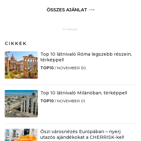
ÖSSZES AJÁNLAT
CIKKEK
Top 10 látnivaló Róma legszebb részein,
térképpel!
TOP10
/
NOVEMBER 30.
Top 10 látnivaló Milánóban, térképpel!
TOP10
/
NOVEMBER 01.
Őszi városnézés Európában – nyerj
utazós ajándékokat a CHERRISK-kel!