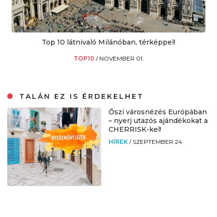
Top 10 látnivaló Milánóban, térképpel!
TOP10
/
NOVEMBER 01.
TALÁN EZ IS ÉRDEKELHET
Őszi városnézés Európában
– nyerj utazós ajándékokat a
CHERRISK-kel!
HÍREK
/
SZEPTEMBER 24.