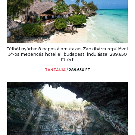
Télből nyárba: 8 napos álomutazás Zanzibárra repülővel,
3*-os medencés hotellel, budapesti indulással 289.650
Ft-ért!
TANZÁNIA
/
289.650 FT