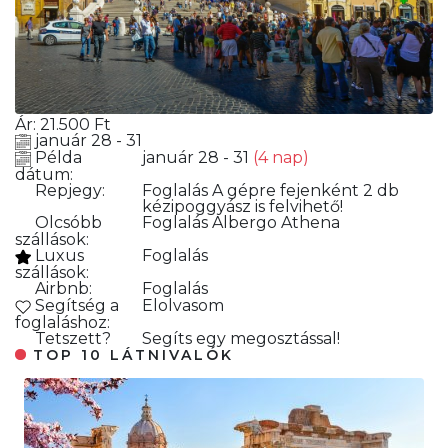
Ár:
21.500
Ft
január 28 - 31
Példa
január 28 - 31
(4 nap)
dátum:
Repjegy:
Foglalás
A gépre fejenként 2 db
kézipoggyász is felvihető!
Olcsóbb
Foglalás
Albergo Athena
szállások:
Luxus
Foglalás
szállások:
Airbnb:
Foglalás
Segítség a
Elolvasom
foglaláshoz:
Tetszett?
Segíts egy megosztással!
TOP 10 LÁTNIVALÓK