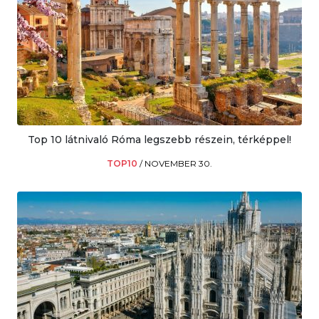
Top 10 látnivaló Róma legszebb részein, térképpel!
TOP10
/
NOVEMBER 30.