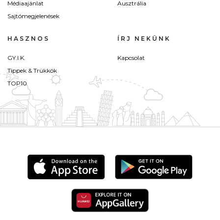
Médiaajánlat
Ausztrália
Sajtómegjelenések
HASZNOS
ÍRJ NEKÜNK
GY.I.K.
Kapcsolat
Tippek & Trükkök
TOP10