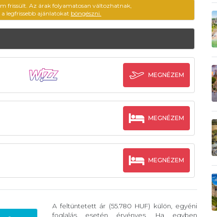
em frissült. Az árak folyamatosan változhatnak,
ű a legfrissebb ajánlatokat
böngészni.
MEGNÉZEM
MEGNÉZEM
MEGNÉZEM
A feltüntetett ár (55.780 HUF) külön, egyéni
foglalás esetén érvényes. Ha egyben