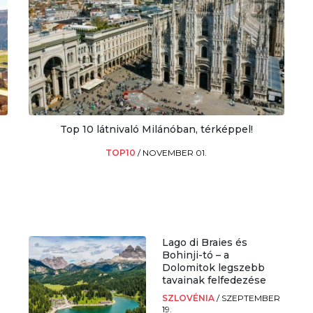
Top 10 látnivaló Milánóban, térképpel!
TOP10
/
NOVEMBER 01.
Lago di Braies és
Bohinji-tó – a
Dolomitok legszebb
tavainak felfedezése
SZLOVÉNIA
/
SZEPTEMBER
19.