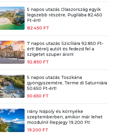
5 napos utazás Olaszország egyik
legszebb részére, Pugliába 82.450
Ft-ért!
82.450 FT
7 napos utazás Szicíliára 92.850 Ft-
ért! Bérelj autót és fedezd fel a
szigetet szuper áron!
92.850 FT
5 napos utazás Toszkána
gyöngyszemére, Terme di Saturniára
50.650 Ft-ért!
50.650 FT
Irány Nápoly és környéke
szeptemberben, amikor már lehet
mozdulni! Repjegy 19.200 Ft!
19.200 FT