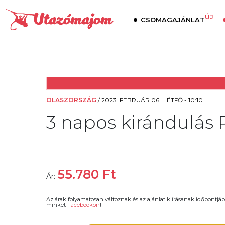
ÚJ
CSOMAGAJÁNLAT
OLASZORSZÁG
/
2023. FEBRUÁR 06. HÉTFŐ - 10:10
3 napos kirándulás 
55.780
Ft
Ár:
Az árak folyamatosan változnak és az ajánlat kiírásanak időpontjáb
minket
Facebookon
!