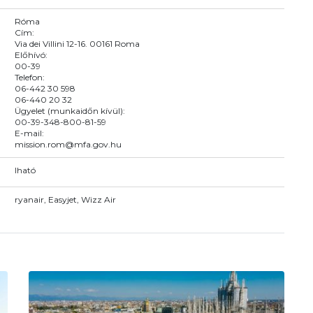
Róma
Cím:
Via dei Villini 12-16. 00161 Roma
Előhívó:
00-39
Telefon:
06-442 30 598
06-440 20 32
Ügyelet (munkaidőn kívül):
00-39-348-800-81-59
E-mail:
mission.rom@mfa.gov.hu
Iható
ryanair, Easyjet, Wizz Air