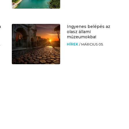
a
Ingyenes belépés az
olasz állami
múzeumokba!
.
HÍREK
/
MÁRCIUS 05.