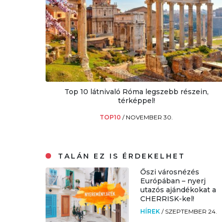
Top 10 látnivaló Róma legszebb részein,
térképpel!
TOP10
/
NOVEMBER 30.
TALÁN EZ IS ÉRDEKELHET
Őszi városnézés
Európában – nyerj
utazós ajándékokat a
CHERRISK-kel!
HÍREK
/
SZEPTEMBER 24.