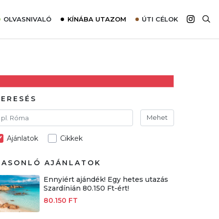
OLVASNIVALÓ
KÍNÁBA UTAZOM
ÚTI CÉLOK
Top 10 látnivalók térképpel
Európa
Tudnivalók az ajánlatok lefoglalásához
Ázsia
Tippek & Trükkök
Amerika
Utazómajom – CitySIM kártya a világutazóknak
Afrika
KERESÉS
Interjú
Ausztrália
Mehet
Élménybeszámolók
Ajánlatok
Cikkek
Szállodalátogatás
Sajtómegjelenések
HASONLÓ AJÁNLATOK
Ennyiért ajándék! Egy hetes utazás
Szardínián 80.150 Ft-ért!
80.150 FT