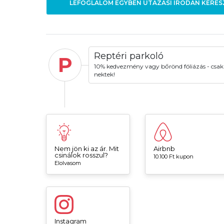
LEFOGLALOM EGYBEN UTAZÁSI IRODÁN KERES
Reptéri parkoló
P
10% kedvezmény vagy bőrönd fóliázás - csak
nektek!
Nem jön ki az ár. Mit
Airbnb
csinálok rosszul?
10.100 Ft kupon
Elolvasom
Instagram