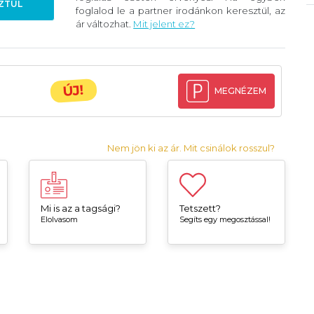
ZTÜL
foglalod le a partner irodánkon keresztül, az
ár változhat.
Mit jelent ez?
ÚJ!
MEGNÉZEM
Nem jön ki az ár. Mit csinálok rosszul?
Mi is az a tagsági?
Tetszett?
Elolvasom
Segíts egy megosztással!