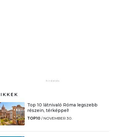
CIKKEK
Top 10 látnivaló Róma legszebb
részein, térképpel!
TOP10
/
NOVEMBER 30.