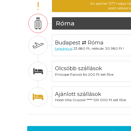
!
Az ajánlat 1277 napja n
ezért célszer
Róma
Budapest ⇄ Róma
tagságival
23.680 Ft, nélküle: 30.980 Ft !
Olcsóbb szállások
Principe Panzió 64.200 Ft két főre
Ajánlott szállások
Hotel Villa Grazioli **** 109.000 Ft két főre