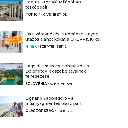
Top 10 látnivaló Milánóban,
térképpel!
TOP10
/
NOVEMBER 01.
Őszi városnézés Európában – nyerj
utazós ajándékokat a CHERRISK-kel!
HÍREK
/
SZEPTEMBER 24.
Lago di Braies és Bohinji-tó – a
Dolomitok legszebb tavainak
felfedezése
SZLOVÉNIA
/
SZEPTEMBER 19.
Lignano Sabbiadoro – a
műanyagmentes olasz part
OLASZORSZÁG
/
JÚLIUS 17.