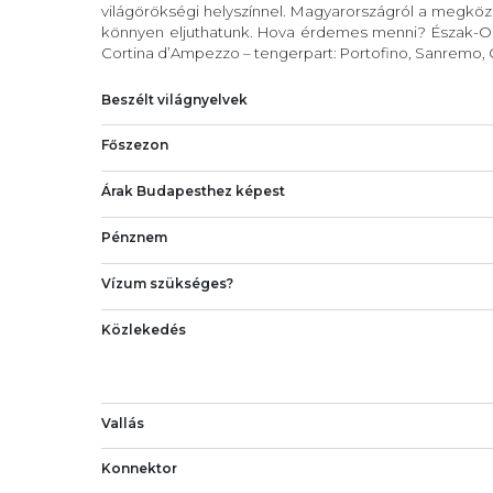
világörökségi helyszínnel. Magyarországról a megköze
könnyen eljuthatunk. Hova érdemes menni? Észak-Ola
Cortina d’Ampezzo – tengerpart: Portofino, Sanremo, C
Beszélt világnyelvek
Főszezon
Árak Budapesthez képest
Pénznem
Vízum szükséges?
Közlekedés
Vallás
Konnektor