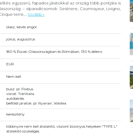
lítés egyszerű, fapados járatokkal az ország több pontjára is
szország: – síparadicsomok: Sestriere, Courmayeur, Livigno,
inque terre,...
tovább »
olasz, kevés angol
július, augusztus
180 % Észak-Olaszországban és Rómában, 130 % délenx
EUR
Nem kell
busz: pl. Flixbus
vonat: Trenitalia
autóbérlés
belföldi járatok: pl. Ryanair, Volotea
keresztény
többnyire nem kell átalakító, viszont bizonyos helyeken "TYPE L"
átalakító szükséges