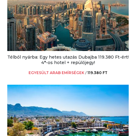
Télből nyárba: Egy hetes utazás Dubajba 119.380 Ft-ért!
4*-os hotel + repülőjegy!
EGYESÜLT ARAB EMÍRSÉGEK
/
119.380 FT