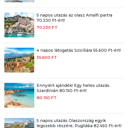
5 napos utazás az olasz Amalfi partra
70.230 Ft-ért!
70.230 FT
4 napos látogatás Szicíliára 55.600 Ft-ért!
55.600 FT
Ennyiért ajándék! Egy hetes utazás
Szardínián 80.150 Ft-ért!
80.150 FT
5 napos utazás Olaszország egyik
legszebb részére, Pugliába 82.450 Ft-ért!