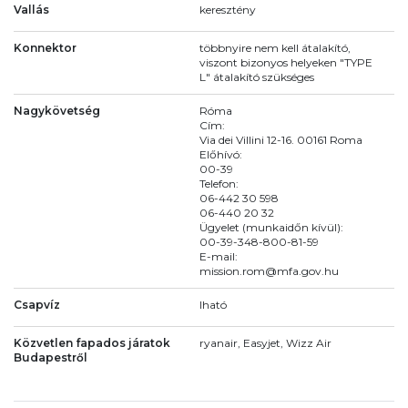
Vallás
keresztény
Konnektor
többnyire nem kell átalakító,
viszont bizonyos helyeken "TYPE
L" átalakító szükséges
Nagykövetség
Róma
Cím:
Via dei Villini 12-16. 00161 Roma
Előhívó:
00-39
Telefon:
06-442 30 598
06-440 20 32
Ügyelet (munkaidőn kívül):
00-39-348-800-81-59
E-mail:
mission.rom@mfa.gov.hu
Csapvíz
Iható
Közvetlen fapados járatok
ryanair, Easyjet, Wizz Air
Budapestről