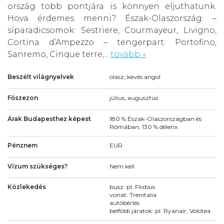
ország több pontjára is könnyen eljuthatunk.
Hova érdemes menni? Észak-Olaszország: –
síparadicsomok: Sestriere, Courmayeur, Livigno,
Cortina d’Ampezzo – tengerpart: Portofino,
Sanremo, Cinque terre,...
tovább »
Beszélt világnyelvek
olasz, kevés angol
Főszezon
július, augusztus
Árak Budapesthez képest
180 % Észak-Olaszországban és
Rómában, 130 % délenx
Pénznem
EUR
Vízum szükséges?
Nem kell
Közlekedés
busz: pl. Flixbus
vonat: Trenitalia
autóbérlés
belföldi járatok: pl. Ryanair, Volotea