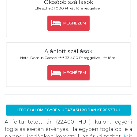
Olcsóbb szállások
Effe&Effe 31.000 Ft két főre reggelivel
MEGNÉZEM
Ajánlott szállások
Hotel Domus Caesari **** 33.400 Ft reggelivel két főre
MEGNÉZEM
LEFOGLALOM EGYBEN UTAZÁSI IRODÁN KERESZTÜL
A feltüntetett ár (22.400 HUF) külön, egyéni
foglalás esetén érvényes. Ha egyben foglalod le a
partner irodánkon keresztül, az ár változhat.
Mit