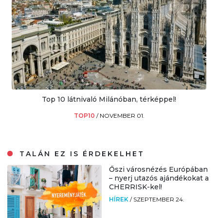
Top 10 látnivaló Milánóban, térképpel!
TOP10
/
NOVEMBER 01.
TALÁN EZ IS ÉRDEKELHET
Őszi városnézés Európában
– nyerj utazós ajándékokat a
CHERRISK-kel!
HÍREK
/
SZEPTEMBER 24.