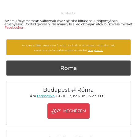
Az árak folyamatosan változnak és az ajánlat kiírásanak időpontjában
érvényesek. Döntsd gyorsan. Ne maradj le a legjobb ajánlatokról, kövess minket
Facebookon
!
Az ajánlat 2552 napja nem frissült. Az árak folyamatosan változhatnak,
ezért célszerű a legfrissebb ajánlatokat
böngészni.
Róma
Budapest ⇄ Róma
Ára
tagságival
6.890 Ft, nélküle: 13.280 Ft !
MEGNÉZEM