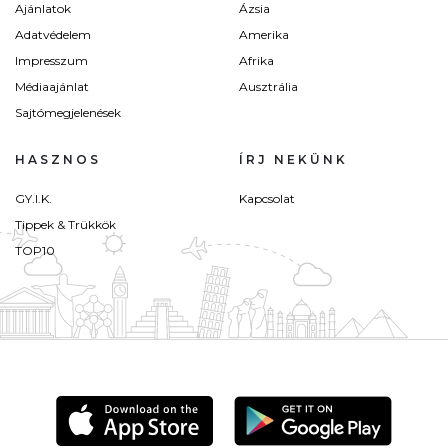
Ajánlatok
Ázsia
Adatvédelem
Amerika
Impresszum
Afrika
Médiaajánlat
Ausztrália
Sajtómegjelenések
HASZNOS
ÍRJ NEKÜNK
GY.I.K.
Kapcsolat
Tippek & Trükkök
TOP10