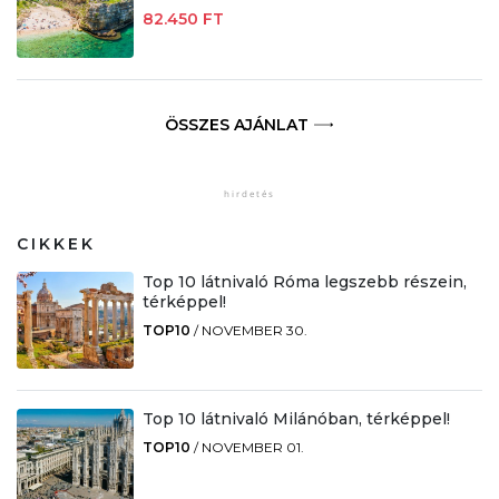
82.450 FT
ÖSSZES AJÁNLAT
CIKKEK
Top 10 látnivaló Róma legszebb részein,
térképpel!
TOP10
/
NOVEMBER 30.
Top 10 látnivaló Milánóban, térképpel!
TOP10
/
NOVEMBER 01.