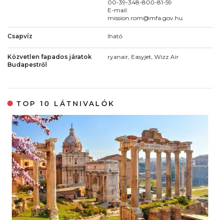
00-39-348-800-81-59
E-mail:
mission.rom@mfa.gov.hu
Csapvíz
Iható
Közvetlen fapados járatok
ryanair, Easyjet, Wizz Air
Budapestről
TOP 10 LÁTNIVALÓK