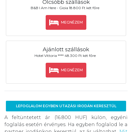
Olcsóbb szállások
B&B I Am Here - Gioia 18.800 Ft két főre
MEGNÉZEM
Ajánlott szállások
Hotel Vittoria **** 48.300 Ft két főre
MEGNÉZEM
LEFOGLALOM EGYBEN UTAZÁSI IRODÁN KERESZTÜL
A feltüntetett ár (16.800 HUF) külön, egyéni
foglalás esetén érvényes. Ha egyben foglalod le a
partner irodánkon keresztül, az ár változhat.
Mit