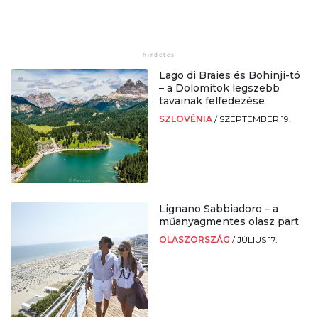
Lago di Braies és Bohinji-tó
– a Dolomitok legszebb
tavainak felfedezése
SZLOVÉNIA
/
SZEPTEMBER 19.
Lignano Sabbiadoro – a
műanyagmentes olasz part
OLASZORSZÁG
/
JÚLIUS 17.