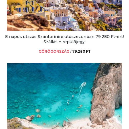
8 napos utazás Szantorinire utószezonban 79.280 Ft-ért!
Szállás + repülőjegy!
GÖRÖGORSZÁG
/
79.280 FT