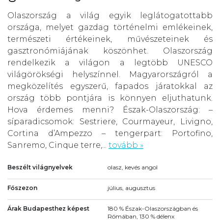
Olaszország a világ egyik leglátogatottabb
országa, melyet gazdag történelmi emlékeinek,
természeti értékeinek, művészeteinek és
gasztronómiájának köszönhet. Olaszország
rendelkezik a világon a legtöbb UNESCO
világörökségi helyszínnel. Magyarországról a
megközelítés egyszerű, fapados járatokkal az
ország több pontjára is könnyen eljuthatunk.
Hova érdemes menni? Észak-Olaszország: –
síparadicsomok: Sestriere, Courmayeur, Livigno,
Cortina d’Ampezzo – tengerpart: Portofino,
Sanremo, Cinque terre,...
tovább »
Beszélt világnyelvek
olasz, kevés angol
Főszezon
július, augusztus
Árak Budapesthez képest
180 % Észak-Olaszországban és
Rómában, 130 % délenx