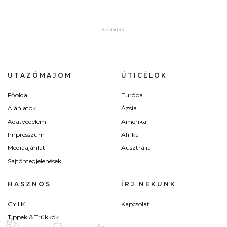
UTAZÓMAJOM
ÚTICÉLOK
Főoldal
Európa
Ajánlatok
Ázsia
Adatvédelem
Amerika
Impresszum
Afrika
Médiaajánlat
Ausztrália
Sajtómegjelenések
HASZNOS
ÍRJ NEKÜNK
GY.I.K.
Kapcsolat
Tippek & Trükkök