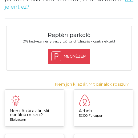
jelent ez?
Reptéri parkoló
10% kedvezmény vagy bőrönd fóliázás - csak nektek!
MEGNÉZEM
Nem jön ki az ár. Mit csinálok rosszul?
Nem jön ki az ár. Mit
Airbnb
csinálok rosszul?
10.100 Ft kupon
Elolvasom