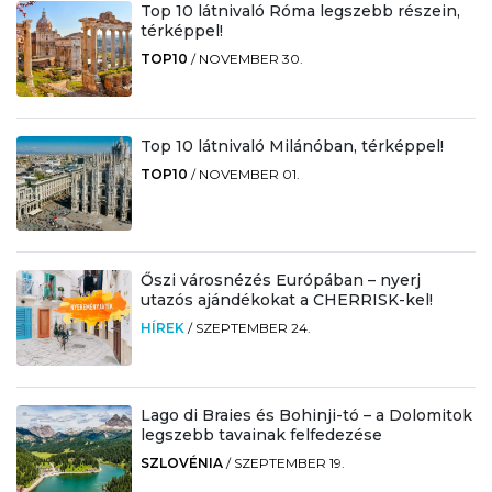
Top 10 látnivaló Róma legszebb részein,
térképpel!
TOP10
/
NOVEMBER 30.
Top 10 látnivaló Milánóban, térképpel!
TOP10
/
NOVEMBER 01.
Őszi városnézés Európában – nyerj
utazós ajándékokat a CHERRISK-kel!
HÍREK
/
SZEPTEMBER 24.
Lago di Braies és Bohinji-tó – a Dolomitok
legszebb tavainak felfedezése
SZLOVÉNIA
/
SZEPTEMBER 19.