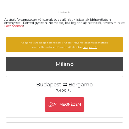
Az árak folyamatosan változnak és az ajánlat kiírásanak időpontjában
érvényesek. Döntsd gyorsan. Ne maradj le a legjobb ajánlatokról, kövess minket
Facebookon
!
Az ajánlat 1921 napja nem frissült. Az árak folyamatosan változhatnak,
ezért célszerű a legfrissebb ajánlatokat
böngészni.
Milánó
Budapest ⇄ Bergamo
7.400 Ft
MEGNÉZEM