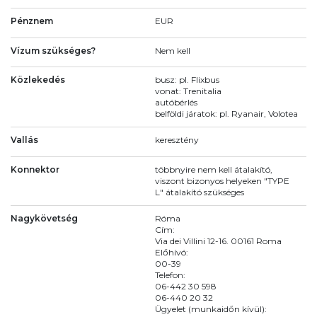
Pénznem
EUR
Vízum szükséges?
Nem kell
Közlekedés
busz: pl. Flixbus
vonat: Trenitalia
autóbérlés
belföldi járatok: pl. Ryanair, Volotea
Vallás
keresztény
Konnektor
többnyire nem kell átalakító,
viszont bizonyos helyeken "TYPE
L" átalakító szükséges
Nagykövetség
Róma
Cím:
Via dei Villini 12-16. 00161 Roma
Előhívó:
00-39
Telefon:
06-442 30 598
06-440 20 32
Ügyelet (munkaidőn kívül):