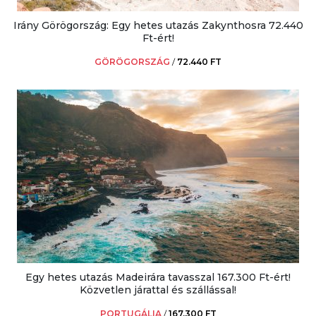
Irány Görögország: Egy hetes utazás Zakynthosra 72.440
Ft-ért!
GÖRÖGORSZÁG
/
72.440 FT
Egy hetes utazás Madeirára tavasszal 167.300 Ft-ért!
Közvetlen járattal és szállással!
PORTUGÁLIA
/
167.300 FT