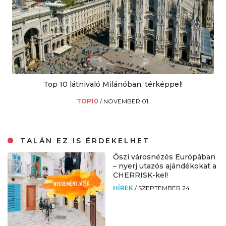
Top 10 látnivaló Milánóban, térképpel!
TOP10
/
NOVEMBER 01.
TALÁN EZ IS ÉRDEKELHET
Őszi városnézés Európában
– nyerj utazós ajándékokat a
CHERRISK-kel!
HÍREK
/
SZEPTEMBER 24.