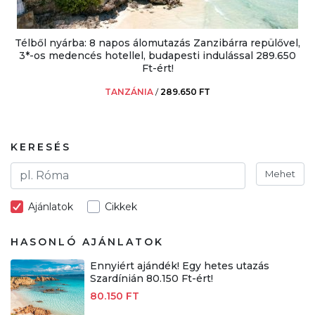
Télből nyárba: 8 napos álomutazás Zanzibárra repülővel,
3*-os medencés hotellel, budapesti indulással 289.650
Ft-ért!
TANZÁNIA
/
289.650 FT
KERESÉS
Mehet
Ajánlatok
Cikkek
HASONLÓ AJÁNLATOK
Ennyiért ajándék! Egy hetes utazás
Szardínián 80.150 Ft-ért!
80.150 FT