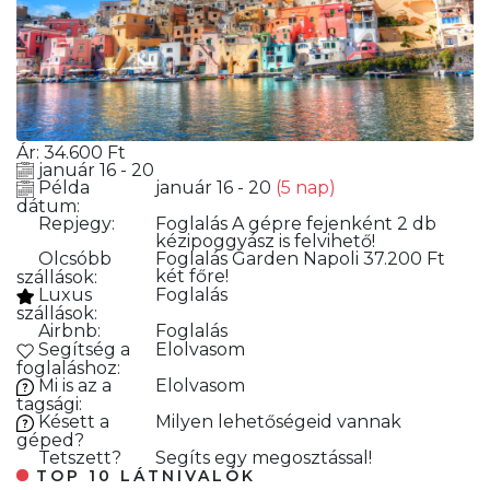
Ár:
34.600
Ft
január 16 - 20
Példa
január 16 - 20
(5 nap)
dátum:
Repjegy:
Foglalás
A gépre fejenként 2 db
kézipoggyász is felvihető!
Olcsóbb
Foglalás
Garden Napoli 37.200 Ft
két főre!
szállások:
Luxus
Foglalás
szállások:
Airbnb:
Foglalás
Segítség a
Elolvasom
foglaláshoz:
Mi is az a
Elolvasom
tagsági:
Késett a
Milyen lehetőségeid vannak
géped?
Tetszett?
Segíts egy megosztással!
TOP 10 LÁTNIVALÓK