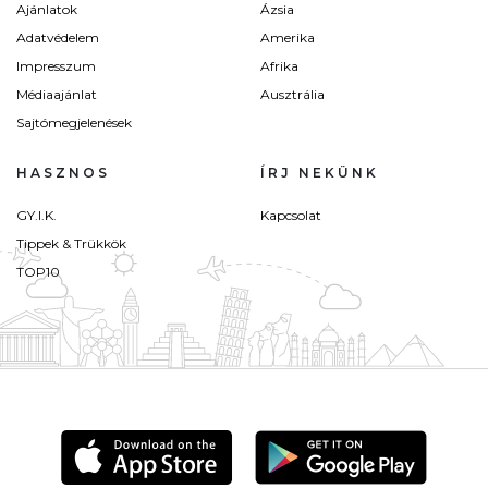
Ajánlatok
Ázsia
Adatvédelem
Amerika
Impresszum
Afrika
Médiaajánlat
Ausztrália
Sajtómegjelenések
HASZNOS
ÍRJ NEKÜNK
GY.I.K.
Kapcsolat
Tippek & Trükkök
TOP10