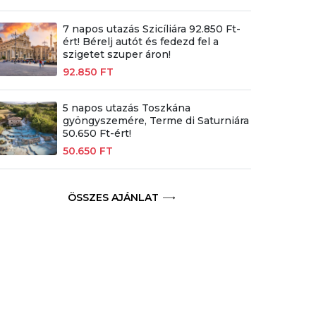
7 napos utazás Szicíliára 92.850 Ft-
ért! Bérelj autót és fedezd fel a
szigetet szuper áron!
92.850 FT
5 napos utazás Toszkána
gyöngyszemére, Terme di Saturniára
50.650 Ft-ért!
50.650 FT
ÖSSZES AJÁNLAT