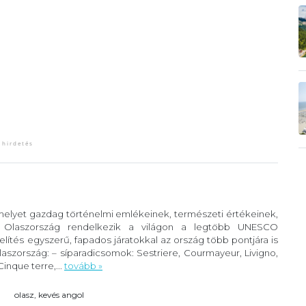
 melyet gazdag történelmi emlékeinek, természeti értékeinek,
. Olaszország rendelkezik a világon a legtöbb UNESCO
lítés egyszerű, fapados járatokkal az ország több pontjára is
szország: – síparadicsomok: Sestriere, Courmayeur, Livigno,
inque terre,...
tovább »
olasz, kevés angol