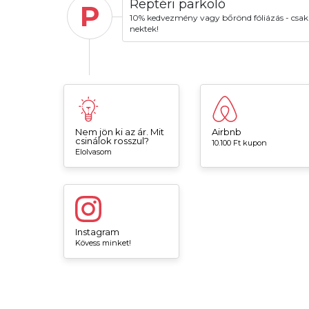
Reptéri parkoló
P
10% kedvezmény vagy bőrönd fóliázás - csak
nektek!
Nem jön ki az ár. Mit
Airbnb
csinálok rosszul?
10.100 Ft kupon
Elolvasom
Instagram
Kövess minket!