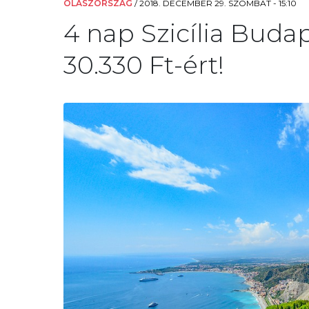
OLASZORSZÁG
/
2018. DECEMBER 29. SZOMBAT - 15:10
4 nap Szicília Budape
30.330 Ft-ért!