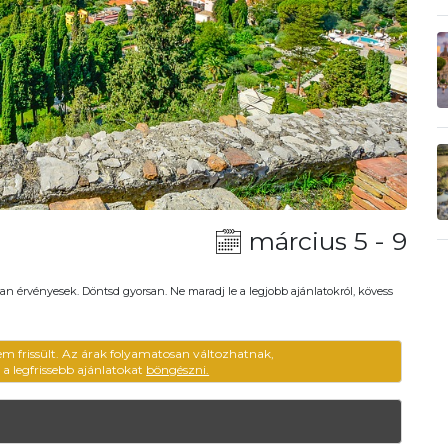
március 5 - 9
an érvényesek. Döntsd gyorsan. Ne maradj le a legjobb ajánlatokról, kövess
em frissült. Az árak folyamatosan változhatnak,
ű a legfrissebb ajánlatokat
böngészni.