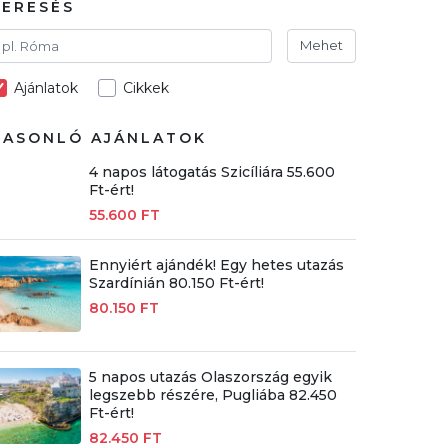
KERESÉS
Mehet
Ajánlatok
Cikkek
HASONLÓ AJÁNLATOK
4 napos látogatás Szicíliára 55.600
Ft-ért!
55.600 FT
Ennyiért ajándék! Egy hetes utazás
Szardínián 80.150 Ft-ért!
80.150 FT
5 napos utazás Olaszország egyik
legszebb részére, Pugliába 82.450
Ft-ért!
82.450 FT