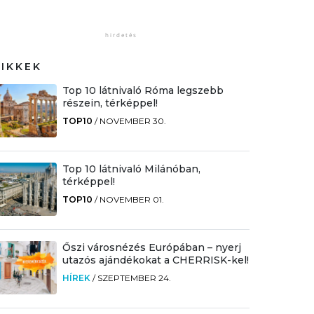
CIKKEK
Top 10 látnivaló Róma legszebb
részein, térképpel!
TOP10
/
NOVEMBER 30.
Top 10 látnivaló Milánóban,
térképpel!
TOP10
/
NOVEMBER 01.
Őszi városnézés Európában – nyerj
utazós ajándékokat a CHERRISK-kel!
HÍREK
/
SZEPTEMBER 24.