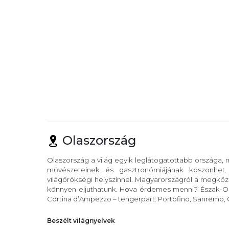
Olaszország
Olaszország a világ egyik leglátogatottabb országa,
művészeteinek és gasztronómiájának köszönhet
világörökségi helyszínnel. Magyarországról a megköze
könnyen eljuthatunk. Hova érdemes menni? Észak-Ola
Cortina d’Ampezzo – tengerpart: Portofino, Sanremo, C
Beszélt világnyelvek