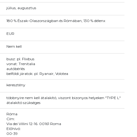
július, augusztus
180 % Észak-Olaszországban és Rómában, 130 % délenx
EUR
Nem kell
busz: pl. Flixbus
vonat: Trenitalia
autóbérlés
belföldi járatok: pl. Ryanair, Volotea
keresztény
többnyire nem kell átalakító, viszont bizonyos helyeken "TYPE L"
átalakító szükséges
Róma
Cím:
Via dei Villini 12-16. 00161 Roma
Előhívó:
00-39