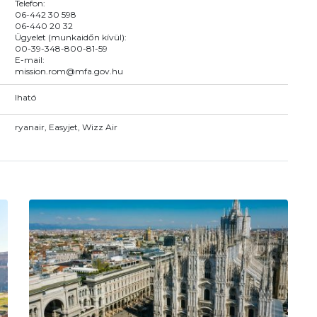
Telefon:
06-442 30 598
06-440 20 32
Ügyelet (munkaidőn kívül):
00-39-348-800-81-59
E-mail:
mission.rom@mfa.gov.hu
Iható
ryanair, Easyjet, Wizz Air