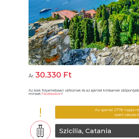
30.330
Ft
Ár:
Az árak folyamatosan változnak és az ajánlat kiírásanak időpontjáb
minket
Facebookon
!
!
Az ajánlat 2778 napja n
ezért célszer
Szicilia, Catania