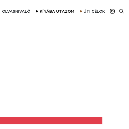
OLVASNIVALÓ
KÍNÁBA UTAZOM
ÚTI CÉLOK
Top 10 látnivalók térképpel
Európa
Tudnivalók az ajánlatok lefoglalásához
Ázsia
Tippek & Trükkök
Amerika
Utazómajom – CitySIM kártya a világutazóknak
Afrika
Interjú
Ausztrália
Élménybeszámolók
Szállodalátogatás
Sajtómegjelenések