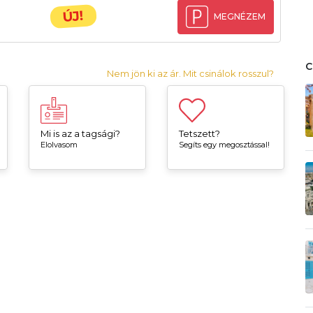
ÚJ!
MEGNÉZEM
Nem jön ki az ár. Mit csinálok rosszul?
Mi is az a tagsági?
Tetszett?
Elolvasom
Segíts egy megosztással!