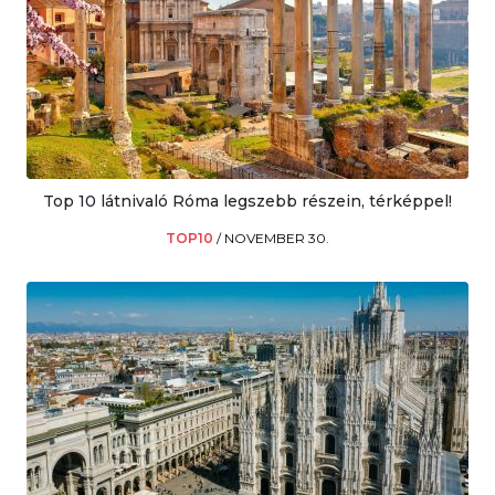
Top 10 látnivaló Róma legszebb részein, térképpel!
TOP10
/
NOVEMBER 30.