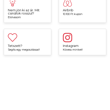
Nem jön ki az ár. Mit
Airbnb
csinálok rosszul?
10.100 Ft kupon
Elolvasom
Tetszett?
Instagram
Segíts egy megosztással!
Kövess minket!