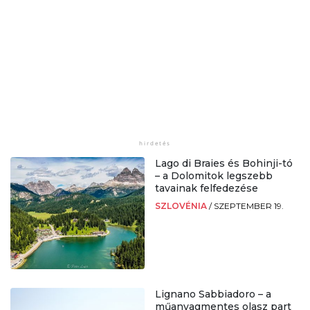
Lago di Braies és Bohinji-tó
– a Dolomitok legszebb
tavainak felfedezése
SZLOVÉNIA
/
SZEPTEMBER 19.
Lignano Sabbiadoro – a
műanyagmentes olasz part