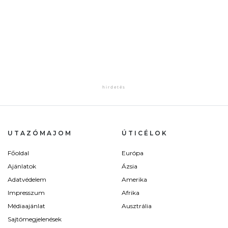
UTAZÓMAJOM
ÚTICÉLOK
Főoldal
Európa
Ajánlatok
Ázsia
Adatvédelem
Amerika
Impresszum
Afrika
Médiaajánlat
Ausztrália
Sajtómegjelenések