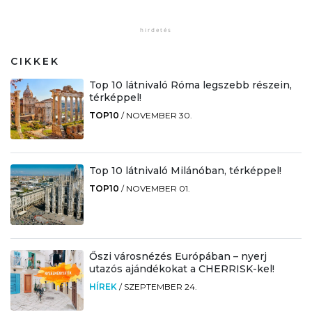
CIKKEK
Top 10 látnivaló Róma legszebb részein,
térképpel!
TOP10
/
NOVEMBER 30.
Top 10 látnivaló Milánóban, térképpel!
TOP10
/
NOVEMBER 01.
Őszi városnézés Európában – nyerj
utazós ajándékokat a CHERRISK-kel!
HÍREK
/
SZEPTEMBER 24.