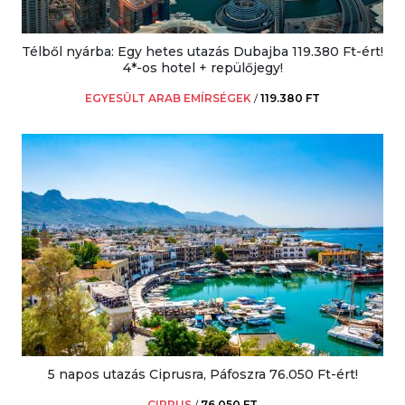
Télből nyárba: Egy hetes utazás Dubajba 119.380 Ft-ért!
4*-os hotel + repülőjegy!
EGYESÜLT ARAB EMÍRSÉGEK
/
119.380 FT
5 napos utazás Ciprusra, Páfoszra 76.050 Ft-ért!
CIPRUS
/
76.050 FT