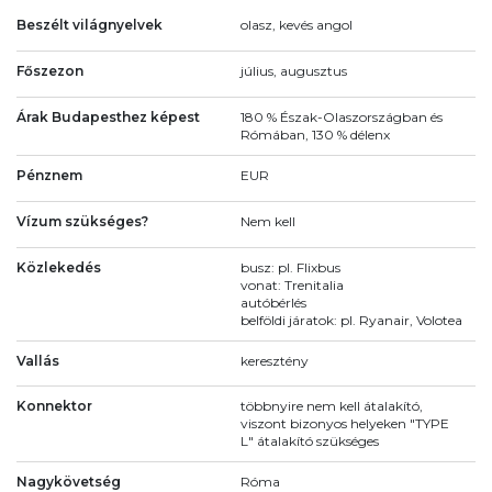
Beszélt világnyelvek
olasz, kevés angol
Főszezon
július, augusztus
Árak Budapesthez képest
180 % Észak-Olaszországban és
Rómában, 130 % délenx
Pénznem
EUR
Vízum szükséges?
Nem kell
Közlekedés
busz: pl. Flixbus
vonat: Trenitalia
autóbérlés
belföldi járatok: pl. Ryanair, Volotea
Vallás
keresztény
Konnektor
többnyire nem kell átalakító,
viszont bizonyos helyeken "TYPE
L" átalakító szükséges
Nagykövetség
Róma