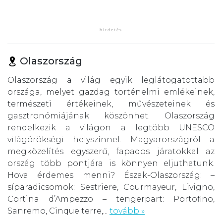
Olaszország
Olaszország a világ egyik leglátogatottabb
országa, melyet gazdag történelmi emlékeinek,
természeti értékeinek, művészeteinek és
gasztronómiájának köszönhet. Olaszország
rendelkezik a világon a legtöbb UNESCO
világörökségi helyszínnel. Magyarországról a
megközelítés egyszerű, fapados járatokkal az
ország több pontjára is könnyen eljuthatunk.
Hova érdemes menni? Észak-Olaszország: –
síparadicsomok: Sestriere, Courmayeur, Livigno,
Cortina d’Ampezzo – tengerpart: Portofino,
Sanremo, Cinque terre,...
tovább »