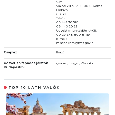
Cím:
Via dei Villini 12-16. 00161 Roma
Előhívó:
00-39
Telefon:
06-442 30 598
06-440 20 32
Ügyelet (munkaidőn kívül):
00-39-348-800-81-59
E-mail:
mission.rom@mfa.gov.hu
Csapvíz
Iható
Közvetlen fapados járatok
ryanair, Easyjet, Wizz Air
Budapestről
TOP 10 LÁTNIVALÓK