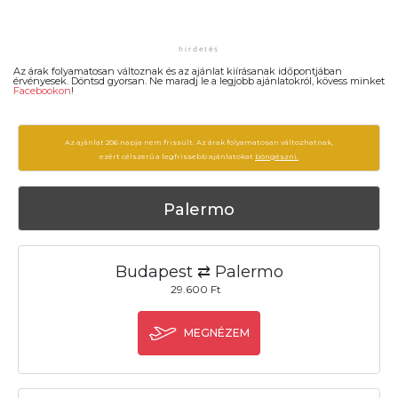
Az árak folyamatosan változnak és az ajánlat kiírásanak időpontjában
érvényesek. Döntsd gyorsan. Ne maradj le a legjobb ajánlatokról, kövess minket
Facebookon
!
Az ajánlat 206 napja nem frissült. Az árak folyamatosan változhatnak,
ezért célszerű a legfrissebb ajánlatokat
böngészni.
Palermo
Budapest ⇄ Palermo
29.600 Ft
MEGNÉZEM