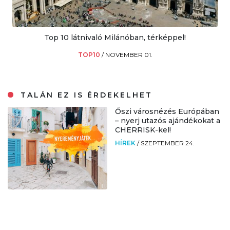
Top 10 látnivaló Milánóban, térképpel!
TOP10
/
NOVEMBER 01.
TALÁN EZ IS ÉRDEKELHET
Őszi városnézés Európában
– nyerj utazós ajándékokat a
CHERRISK-kel!
HÍREK
/
SZEPTEMBER 24.