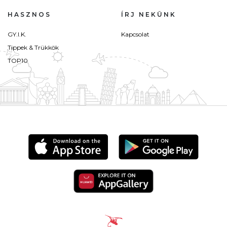
HASZNOS
ÍRJ NEKÜNK
GY.I.K.
Kapcsolat
Tippek & Trükkök
TOP10