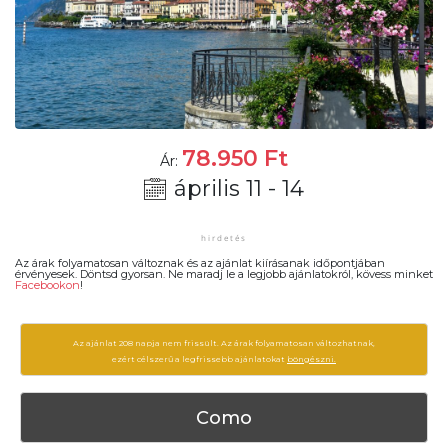
78.950
Ft
Ár:
április 11 - 14
Az árak folyamatosan változnak és az ajánlat kiírásanak időpontjában
érvényesek. Döntsd gyorsan. Ne maradj le a legjobb ajánlatokról, kövess minket
Facebookon
!
Az ajánlat 208 napja nem frissült. Az árak folyamatosan változhatnak,
ezért célszerű a legfrissebb ajánlatokat
böngészni.
Como