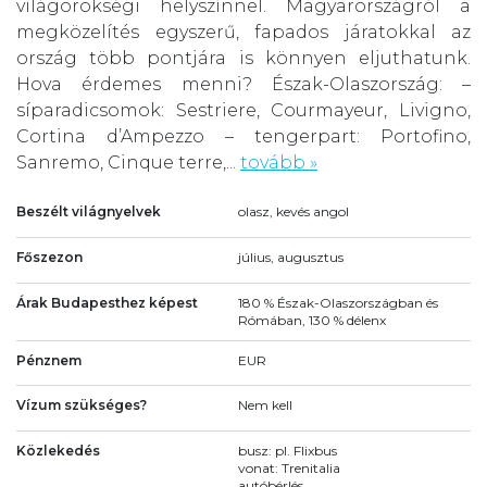
világörökségi helyszínnel. Magyarországról a
megközelítés egyszerű, fapados járatokkal az
ország több pontjára is könnyen eljuthatunk.
Hova érdemes menni? Észak-Olaszország: –
síparadicsomok: Sestriere, Courmayeur, Livigno,
Cortina d’Ampezzo – tengerpart: Portofino,
Sanremo, Cinque terre,...
tovább »
Beszélt világnyelvek
olasz, kevés angol
Főszezon
július, augusztus
Árak Budapesthez képest
180 % Észak-Olaszországban és
Rómában, 130 % délenx
Pénznem
EUR
Vízum szükséges?
Nem kell
Közlekedés
busz: pl. Flixbus
vonat: Trenitalia
autóbérlés