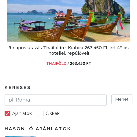
9 napos utazás Thaiföldre, Krabira 263.450 Ft-ért 4*-os
hotellel, repülővel!
THAIFÖLD
/
263.450 FT
KERESÉS
Mehet
Ajánlatok
Cikkek
HASONLÓ AJÁNLATOK