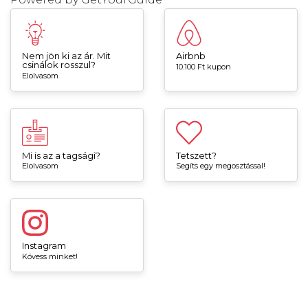
Nem jön ki az ár. Mit
Airbnb
csinálok rosszul?
10.100 Ft kupon
Elolvasom
Mi is az a tagsági?
Tetszett?
Elolvasom
Segíts egy megosztással!
Instagram
Kövess minket!