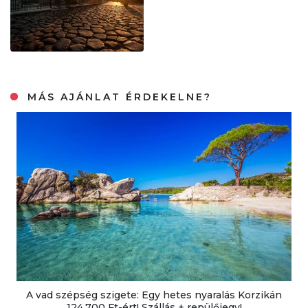
MÁS AJÁNLAT ÉRDEKELNE?
A vad szépség szigete: Egy hetes nyaralás Korzikán
124.700 Ft-ért! Szállás + repülőjegy!