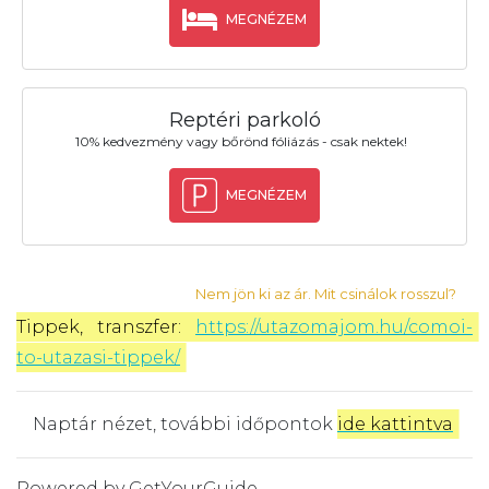
MEGNÉZEM
Reptéri parkoló
10% kedvezmény vagy bőrönd fóliázás - csak nektek!
MEGNÉZEM
Nem jön ki az ár. Mit csinálok rosszul?
Tippek, transzfer: 
https://utazomajom.hu/comoi-
to-utazasi-tippek/
Naptár nézet, további időpontok
ide kattintva
.
Powered by
GetYourGuide