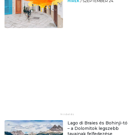
HÍREK
/
SZEPTEMBER 24.
Lago di Braies és Bohinji-tó
– a Dolomitok legszebb
tavainak felfedezése