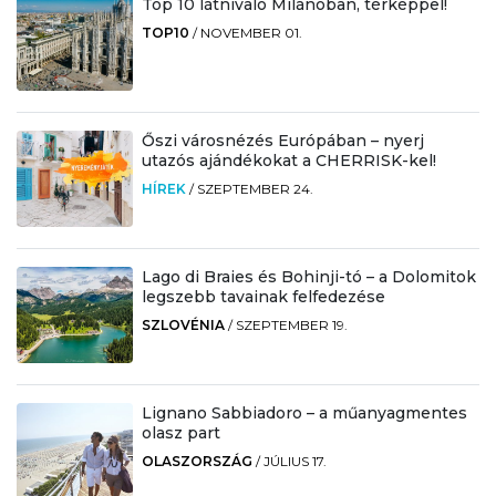
Top 10 látnivaló Milánóban, térképpel!
TOP10
/
NOVEMBER 01.
Őszi városnézés Európában – nyerj
utazós ajándékokat a CHERRISK-kel!
HÍREK
/
SZEPTEMBER 24.
Lago di Braies és Bohinji-tó – a Dolomitok
legszebb tavainak felfedezése
SZLOVÉNIA
/
SZEPTEMBER 19.
Lignano Sabbiadoro – a műanyagmentes
olasz part
OLASZORSZÁG
/
JÚLIUS 17.