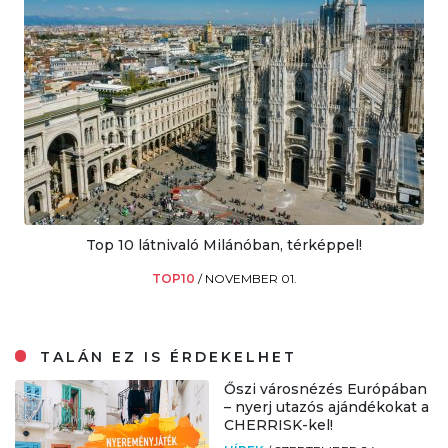
Top 10 látnivaló Milánóban, térképpel!
TOP10
/
NOVEMBER 01.
TALÁN EZ IS ÉRDEKELHET
Őszi városnézés Európában
– nyerj utazós ajándékokat a
CHERRISK-kel!