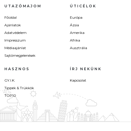
UTAZÓMAJOM
ÚTICÉLOK
Főoldal
Európa
Ajánlatok
Ázsia
Adatvédelem
Amerika
Impresszum
Afrika
Médiaajánlat
Ausztrália
Sajtómegjelenések
HASZNOS
ÍRJ NEKÜNK
GY.I.K.
Kapcsolat
Tippek & Trükkök
TOP10