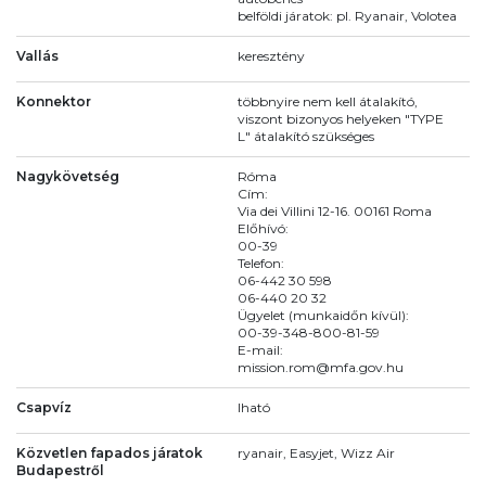
belföldi járatok: pl. Ryanair, Volotea
Vallás
keresztény
Konnektor
többnyire nem kell átalakító,
viszont bizonyos helyeken "TYPE
L" átalakító szükséges
Nagykövetség
Róma
Cím:
Via dei Villini 12-16. 00161 Roma
Előhívó:
00-39
Telefon:
06-442 30 598
06-440 20 32
Ügyelet (munkaidőn kívül):
00-39-348-800-81-59
E-mail:
mission.rom@mfa.gov.hu
Csapvíz
Iható
Közvetlen fapados járatok
ryanair, Easyjet, Wizz Air
Budapestről