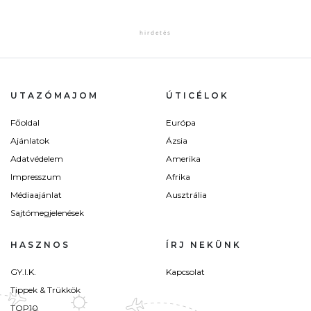
UTAZÓMAJOM
ÚTICÉLOK
Főoldal
Európa
Ajánlatok
Ázsia
Adatvédelem
Amerika
Impresszum
Afrika
Médiaajánlat
Ausztrália
Sajtómegjelenések
HASZNOS
ÍRJ NEKÜNK
GY.I.K.
Kapcsolat
Tippek & Trükkök
TOP10