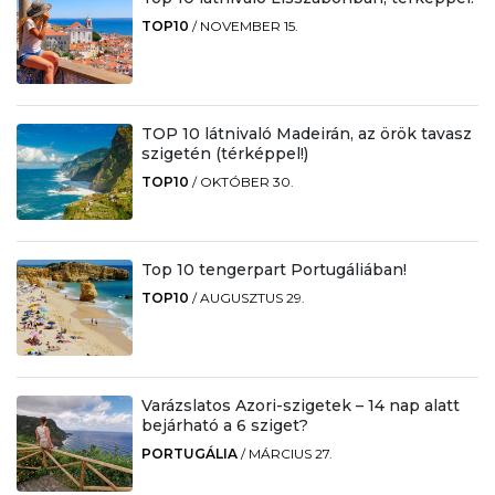
TOP10
/
NOVEMBER 15.
TOP 10 látnivaló Madeirán, az örök tavasz
szigetén (térképpel!)
TOP10
/
OKTÓBER 30.
Top 10 tengerpart Portugáliában!
TOP10
/
AUGUSZTUS 29.
Varázslatos Azori-szigetek – 14 nap alatt
bejárható a 6 sziget?
PORTUGÁLIA
/
MÁRCIUS 27.