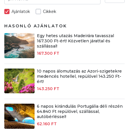
Ajánlatok
Cikkek
HASONLÓ AJÁNLATOK
Egy hetes utazás Madeirára tavasszal
167.300 Ft-ért! Közvetlen járattal és
szállással!
167.300 FT
10 napos álomutazás az Azori-szigetekre
medencés hotellel, repülővel 143.250 Ft-
ért!
143.250 FT
6 napos kirándulás Portugália déli részén
64.840 Ft repülővel, szállással,
autóbérléssel!
62.160 FT