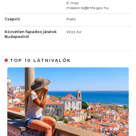
E-mail:
mission.lis@mfa.gov.hu
Csapvíz
Iható
Közvetlen fapados járatok
Wizz Air
Budapestről
TOP 10 LÁTNIVALÓK