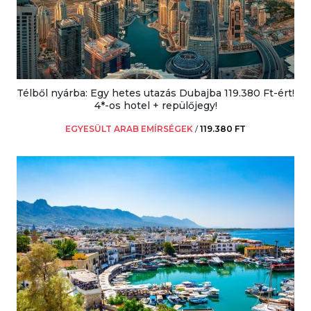
Télből nyárba: Egy hetes utazás Dubajba 119.380 Ft-ért!
4*-os hotel + repülőjegy!
EGYESÜLT ARAB EMÍRSÉGEK
/
119.380 FT