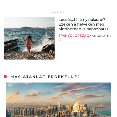
Lecsúsztál a nyaralásról?
Ezeken a helyeken még
októberben is napozhatsz!
SPANYOLORSZÁG
/
AUGUSZTUS
26.
MÁS AJÁNLAT ÉRDEKELNE?