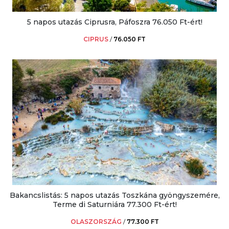
5 napos utazás Ciprusra, Páfoszra 76.050 Ft-ért!
CIPRUS
/
76.050 FT
Bakancslistás: 5 napos utazás Toszkána gyöngyszemére,
Terme di Saturniára 77.300 Ft-ért!
OLASZORSZÁG
/
77.300 FT