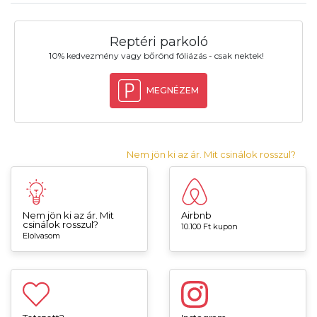
Reptéri parkoló
10% kedvezmény vagy bőrönd fóliázás - csak nektek!
MEGNÉZEM
Nem jön ki az ár. Mit csinálok rosszul?
Nem jön ki az ár. Mit
Airbnb
csinálok rosszul?
10.100 Ft kupon
Elolvasom