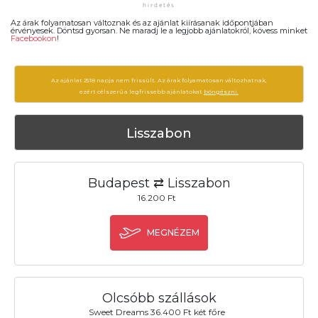
Az árak folyamatosan változnak és az ajánlat kiírásanak időpontjában
érvényesek. Döntsd gyorsan. Ne maradj le a legjobb ajánlatokról, kövess minket
Facebookon
!
Az ajánlat 2518 napja nem frissült. Az árak folyamatosan változhatnak,
ezért célszerű a legfrissebb ajánlatokat
böngészni.
Lisszabon
Budapest ⇄ Lisszabon
16.200 Ft
MEGNÉZEM
Olcsóbb szállások
Sweet Dreams 36.400 Ft két főre