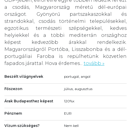
GDP-jében, évről évre egyre többen fedezik fel ezt
a csodás, Magyarország méretű dél-európai
országot. Gyönyörű partszakaszokkal és
strandokkal, csodás történelmi településekkel,
egzotikus természeti szépségekkel, kedves
helyiekkel és a többi mediterrán országhoz
képest kedvezőbb árakkal rendelkezik.
Magyarországról Portóba, Lisszabonba és a dél-
portugáliai Faroba is repülhetünk közvetlen
fapados járattal. Hova érdemes...
tovább »
Beszélt világnyelvek
portugál, angol
Főszezon
július, augusztus
Árak Budapesthez képest
120%x
Pénznem
EUR
Vízum szükséges?
Nem kell