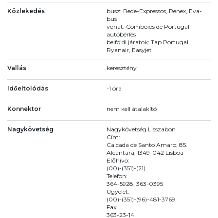
Közlekedés
busz: Rede-Expressos, Renex, Eva-
bus
vonat: Comboios de Portugal
autóbérlés
belföldi járatok: Tap Portugal,
Ryanair, Easyjet
Vallás
keresztény
Időeltolódás
-1 óra
Konnektor
nem kell átalakító
Nagykövetség
Nagykövetség Lisszabon
Cím:
Calcada de Santo Amaro, 85.
Alcantara, 1349-042 Lisboa
Előhívó:
(00)-(351)-(21)
Telefon:
364-5928, 363-0395
Ügyelet:
(00)-(351)-(96)-481-3769
Fax:
363-23-14