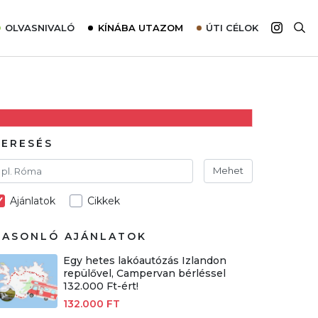
OLVASNIVALÓ
KÍNÁBA UTAZOM
ÚTI CÉLOK
Top 10 látnivalók térképpel
Európa
Tudnivalók az ajánlatok lefoglalásához
Ázsia
Tippek & Trükkök
Amerika
Utazómajom – CitySIM kártya a világutazóknak
Afrika
KERESÉS
Interjú
Ausztrália
Mehet
Élménybeszámolók
Ajánlatok
Cikkek
Szállodalátogatás
Sajtómegjelenések
HASONLÓ AJÁNLATOK
Egy hetes lakóautózás Izlandon
repülővel, Campervan bérléssel
132.000 Ft-ért!
132.000 FT