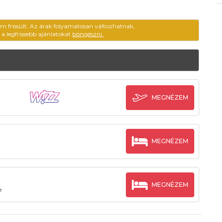
em frissült. Az árak folyamatosan változhatnak,
ű a legfrissebb ajánlatokat
böngészni.
MEGNÉZEM
MEGNÉZEM
MEGNÉZEM
e