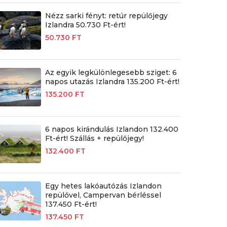
Nézz sarki fényt: retúr repülőjegy
Izlandra 50.730 Ft-ért!
50.730 FT
Az egyik legkülönlegesebb sziget: 6
napos utazás Izlandra 135.200 Ft-ért!
135.200 FT
6 napos kirándulás Izlandon 132.400
Ft-ért! Szállás + repülőjegy!
132.400 FT
Egy hetes lakóautózás Izlandon
repülővel, Campervan bérléssel
137.450 Ft-ért!
137.450 FT