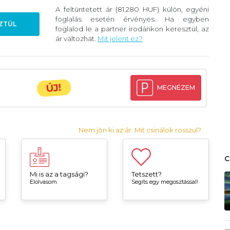
A feltüntetett ár (81.280 HUF) külön, egyéni
foglalás esetén érvényes. Ha egyben
ZTÜL
foglalod le a partner irodánkon keresztül, az
ár változhat.
Mit jelent ez?
ÚJ!
MEGNÉZEM
Nem jön ki az ár. Mit csinálok rosszul?
Mi is az a tagsági?
Tetszett?
Elolvasom
Segíts egy megosztással!