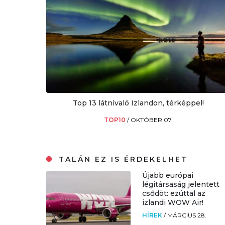
Top 13 látnivaló Izlandon, térképpel!
TOP10
/
OKTÓBER 07.
TALÁN EZ IS ÉRDEKELHET
Újabb európai
légitársaság jelentett
csődöt: ezúttal az
izlandi WOW Air!
HÍREK
/
MÁRCIUS 28.