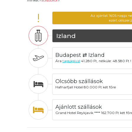
minket
Facebookon
!
!
Az ajánlat 1605 napja n
ezért célszer
Izland
Budapest ⇄ Izland
Ára
tagságival
41.280 Ft, nélküle: 48.580 Ft !
Olcsóbb szállások
Hafnarfjall Hotel 80.000 Ft két főre
Ajánlott szállások
Grand Hotel Reykjavik **** 162.700 Ft két főr