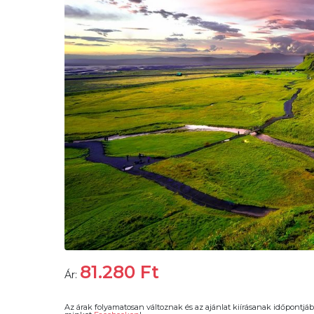
81.280
Ft
Ár:
Az árak folyamatosan változnak és az ajánlat kiírásanak időpontjáb