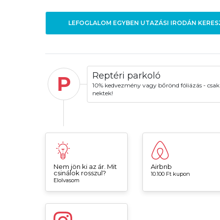
LEFOGLALOM EGYBEN UTAZÁSI IRODÁN KERES
Reptéri parkoló
P
10% kedvezmény vagy bőrönd fóliázás - csak
nektek!
Nem jön ki az ár. Mit
Airbnb
csinálok rosszul?
10.100 Ft kupon
Elolvasom