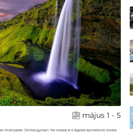
május 1 - 5
an érvényesek. Döntsd gyorsan. Ne maradj le a legjobb ajánlatokról, kövess