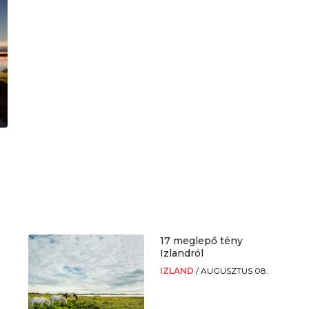
17 meglepő tény
Izlandról
IZLAND
/
AUGUSZTUS 08.