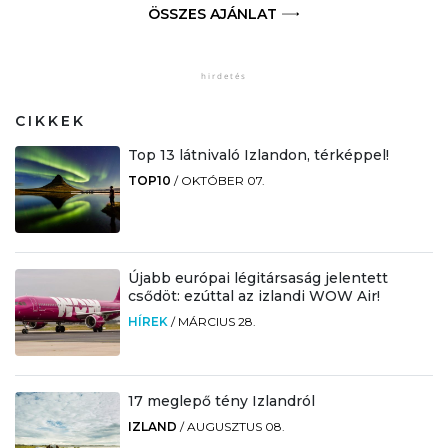
ÖSSZES AJÁNLAT
CIKKEK
Top 13 látnivaló Izlandon, térképpel!
TOP10
/
OKTÓBER 07.
Újabb európai légitársaság jelentett
csődöt: ezúttal az izlandi WOW Air!
HÍREK
/
MÁRCIUS 28.
17 meglepő tény Izlandról
IZLAND
/
AUGUSZTUS 08.