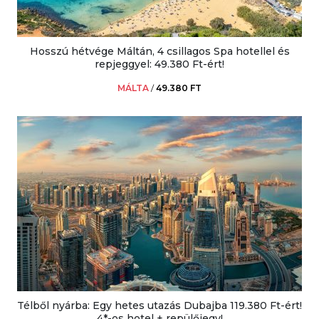
Hosszú hétvége Máltán, 4 csillagos Spa hotellel és
repjeggyel: 49.380 Ft-ért!
MÁLTA
/
49.380 FT
Télből nyárba: Egy hetes utazás Dubajba 119.380 Ft-ért!
4*-os hotel + repülőjegy!