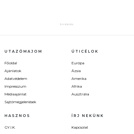
UTAZÓMAJOM
ÚTICÉLOK
Főoldal
Európa
Ajánlatok
Ázsia
Adatvédelem
Amerika
Impresszum
Afrika
Médiaajánlat
Ausztrália
Sajtómegjelenések
HASZNOS
ÍRJ NEKÜNK
GY.I.K.
Kapcsolat