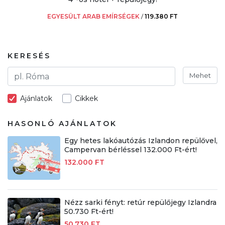
EGYESÜLT ARAB EMÍRSÉGEK
/
119.380 FT
KERESÉS
Mehet
Ajánlatok
Cikkek
HASONLÓ AJÁNLATOK
Egy hetes lakóautózás Izlandon repülővel,
Campervan bérléssel 132.000 Ft-ért!
132.000 FT
Nézz sarki fényt: retúr repülőjegy Izlandra
50.730 Ft-ért!
50.730 FT