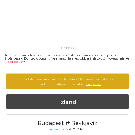
Az árak folyamatosan változnak és az ajánlat kiírásanak időpontjában
érvényesek. Döntsd gyorsan. Ne maradj le a legjobb ajánlatokról, kövess minket
Facebookon
!
Az ajánlat 2768 napja nem frissült. Az árak folyamatosan változhatnak,
ezért célszerű a legfrissebb ajánlatokat
böngészni.
Izland
Budapest ⇄ Reykjavík
tagságival
29.200 Ft !