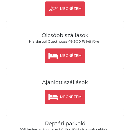
MEGNÉZEM
Olcsóbb szállások
Hjardarból Guesthouse 48.900 Ft két főre
MEGNÉZEM
Ajánlott szállások
MEGNÉZEM
Reptéri parkoló
10% kedvezmény vagy bőrönd fóliázás - csak nektek!