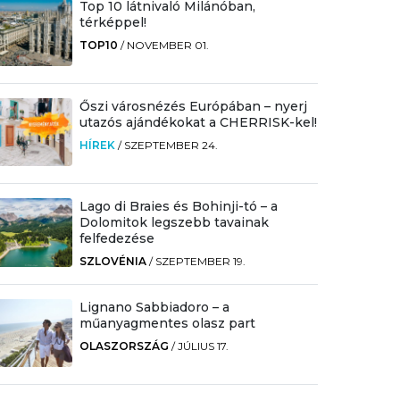
Top 10 látnivaló Milánóban,
térképpel!
TOP10
/
NOVEMBER 01.
Őszi városnézés Európában – nyerj
utazós ajándékokat a CHERRISK-kel!
HÍREK
/
SZEPTEMBER 24.
Lago di Braies és Bohinji-tó – a
Dolomitok legszebb tavainak
felfedezése
SZLOVÉNIA
/
SZEPTEMBER 19.
Lignano Sabbiadoro – a
műanyagmentes olasz part
OLASZORSZÁG
/
JÚLIUS 17.