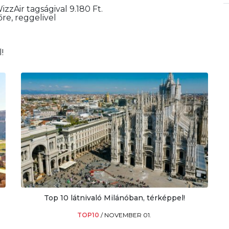
izzAir tagságival 9.180 Ft.
őre, reggelivel
!
Top 10 látnivaló Milánóban, térképpel!
TOP10
/
NOVEMBER 01.