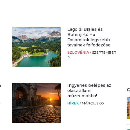
Lago di Braies és
Bohinji-tó – a
Dolomitok legszebb
tavainak felfedezése
SZLOVÉNIA
/
SZEPTEMBER
19.
a
Ingyenes belépés az
olasz állami
múzeumokba!
.
HÍREK
/
MÁRCIUS 05.