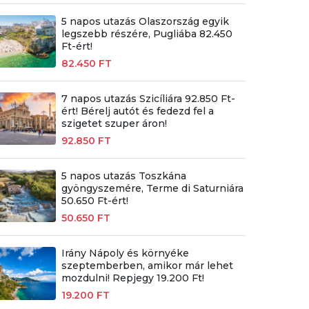
5 napos utazás Olaszország egyik
legszebb részére, Pugliába 82.450
Ft-ért!
82.450 FT
7 napos utazás Szicíliára 92.850 Ft-
ért! Bérelj autót és fedezd fel a
szigetet szuper áron!
92.850 FT
5 napos utazás Toszkána
gyöngyszemére, Terme di Saturniára
50.650 Ft-ért!
50.650 FT
Irány Nápoly és környéke
szeptemberben, amikor már lehet
mozdulni! Repjegy 19.200 Ft!
19.200 FT