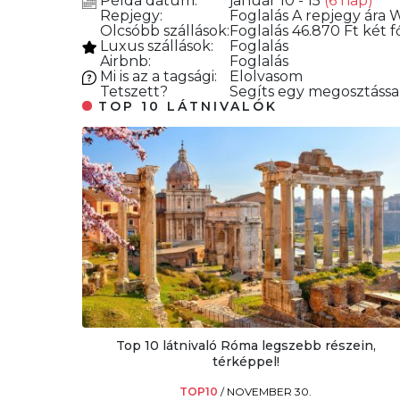
Példa dátum:
január 10 - 15
(6 nap)
Repjegy:
Foglalás
A repjegy ára W
Olcsóbb szállások:
Foglalás
46.870 Ft két f
Luxus szállások:
Foglalás
Airbnb:
Foglalás
Mi is az a tagsági:
Elolvasom
Tetszett?
Segíts egy megosztással
TOP 10 LÁTNIVALÓK
Top 10 látnivaló Róma legszebb részein,
térképpel!
TOP10
/
NOVEMBER 30.