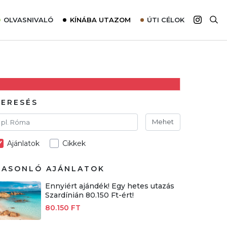
OLVASNIVALÓ
KÍNÁBA UTAZOM
ÚTI CÉLOK
Top 10 látnivalók térképpel
Európa
Tudnivalók az ajánlatok lefoglalásához
Ázsia
Tippek & Trükkök
Amerika
Utazómajom – CitySIM kártya a világutazóknak
Afrika
KERESÉS
Interjú
Ausztrália
Mehet
Élménybeszámolók
Ajánlatok
Cikkek
Szállodalátogatás
Sajtómegjelenések
HASONLÓ AJÁNLATOK
Ennyiért ajándék! Egy hetes utazás
Szardínián 80.150 Ft-ért!
80.150 FT