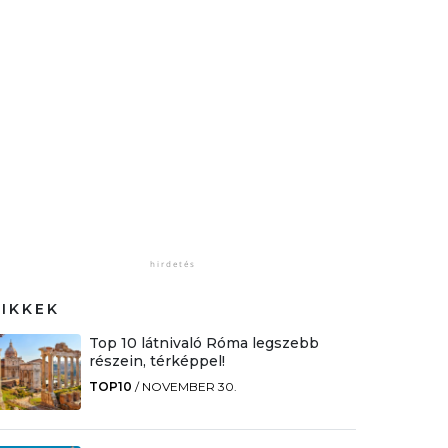
CIKKEK
Top 10 látnivaló Róma legszebb
részein, térképpel!
TOP10
/
NOVEMBER 30.