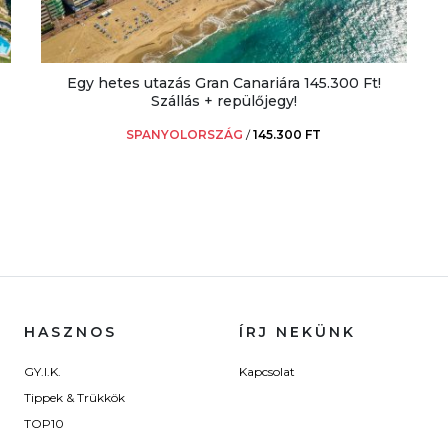
Egy hetes utazás Gran Canariára 145.300 Ft!
Szállás + repülőjegy!
SPANYOLORSZÁG
/
145.300 FT
HASZNOS
ÍRJ NEKÜNK
GY.I.K.
Kapcsolat
Tippek & Trükkök
TOP10