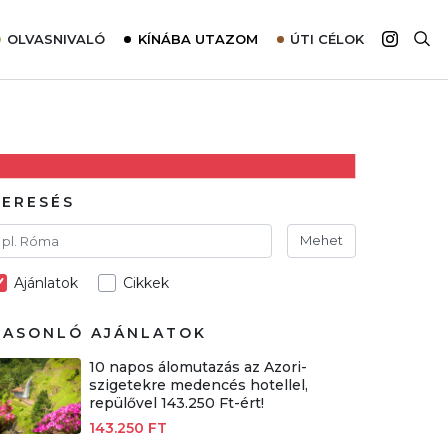
OLVASNIVALÓ
KÍNÁBA UTAZOM
ÚTI CÉLOK
Top 10 látnivalók térképpel
Európa
Tudnivalók az ajánlatok lefoglalásához
Ázsia
Tippek & Trükkök
Amerika
Utazómajom – CitySIM kártya a világutazóknak
Afrika
KERESÉS
Interjú
Ausztrália
Mehet
Élménybeszámolók
Ajánlatok
Cikkek
Szállodalátogatás
Sajtómegjelenések
HASONLÓ AJÁNLATOK
10 napos álomutazás az Azori-
szigetekre medencés hotellel,
repülővel 143.250 Ft-ért!
143.250 FT