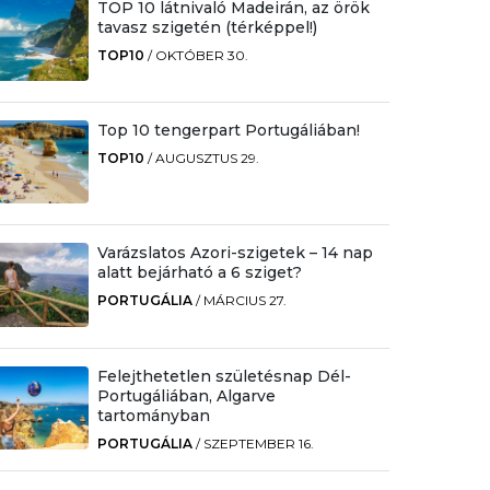
TOP 10 látnivaló Madeirán, az örök
tavasz szigetén (térképpel!)
TOP10
/
OKTÓBER 30.
Top 10 tengerpart Portugáliában!
TOP10
/
AUGUSZTUS 29.
Varázslatos Azori-szigetek – 14 nap
alatt bejárható a 6 sziget?
PORTUGÁLIA
/
MÁRCIUS 27.
Felejthetetlen születésnap Dél-
Portugáliában, Algarve
tartományban
PORTUGÁLIA
/
SZEPTEMBER 16.