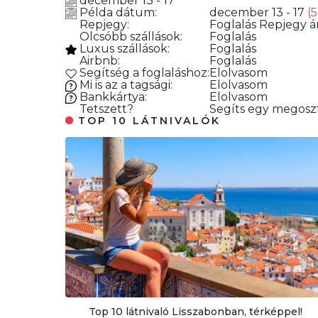
december 13 - 17
Példa dátum:
december 13 - 17
(
Repjegy:
Foglalás
Repjegy ár
Olcsóbb szállások:
Foglalás
Luxus szállások:
Foglalás
Airbnb:
Foglalás
Segítség a foglaláshoz:
Elolvasom
Mi is az a tagsági:
Elolvasom
Bankkártya:
Elolvasom
Tetszett?
Segíts egy megoszt
TOP 10 LÁTNIVALÓK
Top 10 látnivaló Lisszabonban, térképpel!