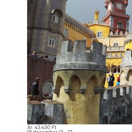
Ár:
43.430
Ft