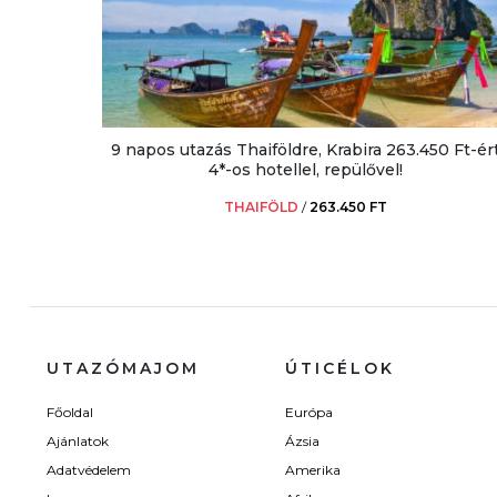
9 napos utazás Thaiföldre, Krabira 263.450 Ft-ér
4*-os hotellel, repülővel!
THAIFÖLD
/
263.450 FT
UTAZÓMAJOM
ÚTICÉLOK
Főoldal
Európa
Ajánlatok
Ázsia
Adatvédelem
Amerika