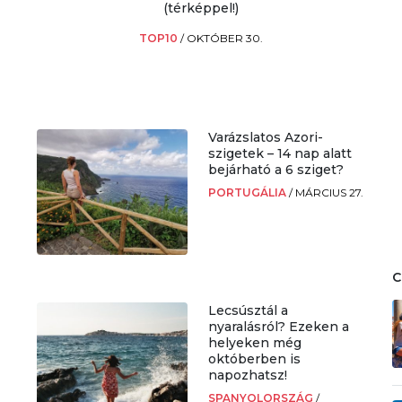
(térképpel!)
TOP10
/
OKTÓBER 30.
Varázslatos Azori-
szigetek – 14 nap alatt
bejárható a 6 sziget?
PORTUGÁLIA
/
MÁRCIUS 27.
Lecsúsztál a
nyaralásról? Ezeken a
helyeken még
októberben is
napozhatsz!
SPANYOLORSZÁG
/