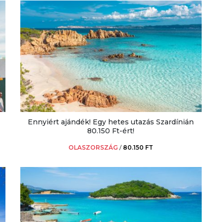
Ennyiért ajándék! Egy hetes utazás Szardínián
80.150 Ft-ért!
OLASZORSZÁG
/
80.150 FT