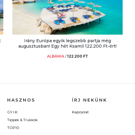
t
Irány Európa egyik legszebb partja még
augusztusban! Egy hét Ksamil 122.200 Ft-ért!
ALBÁNIA
/
122.200 FT
HASZNOS
ÍRJ NEKÜNK
GY.I.K.
Kapcsolat
Tippek & Trükkök
TOP10