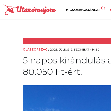
ÚJ
CSOMAGAJÁNLAT
OLASZORSZÁG
/
2025. JÚLIUS 12. SZOMBAT - 14:30
5 napos kirándulás a
80.050 Ft-ért!