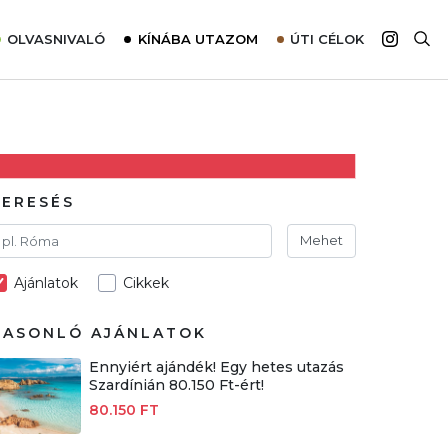
OLVASNIVALÓ
KÍNÁBA UTAZOM
ÚTI CÉLOK
Top 10 látnivalók térképpel
Európa
Tudnivalók az ajánlatok lefoglalásához
Ázsia
Tippek & Trükkök
Amerika
Utazómajom – CitySIM kártya a világutazóknak
Afrika
KERESÉS
Interjú
Ausztrália
Mehet
Élménybeszámolók
Ajánlatok
Cikkek
Szállodalátogatás
Sajtómegjelenések
HASONLÓ AJÁNLATOK
Ennyiért ajándék! Egy hetes utazás
Szardínián 80.150 Ft-ért!
80.150 FT