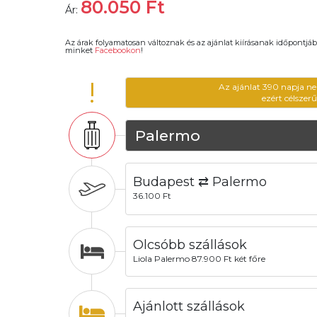
80.050
Ft
Ár:
Az árak folyamatosan változnak és az ajánlat kiírásanak időpontjáb
minket
Facebookon
!
!
Az ajánlat 390 napja ne
ezért célszer
Palermo
Budapest ⇄ Palermo
36.100 Ft
Olcsóbb szállások
Liola Palermo 87.900 Ft két főre
Ajánlott szállások