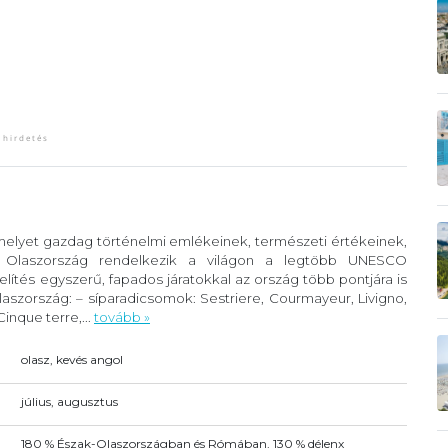
 melyet gazdag történelmi emlékeinek, természeti értékeinek,
. Olaszország rendelkezik a világon a legtöbb UNESCO
lítés egyszerű, fapados járatokkal az ország több pontjára is
szország: – síparadicsomok: Sestriere, Courmayeur, Livigno,
inque terre,...
tovább »
olasz, kevés angol
július, augusztus
180 % Észak-Olaszországban és Rómában, 130 % délenx