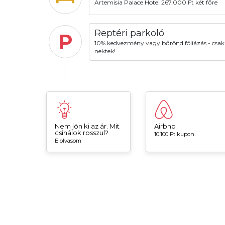
Artemisia Palace Hotel 267.000 Ft két főre
Reptéri parkoló
P
10% kedvezmény vagy bőrönd fóliázás - csak
nektek!
Nem jön ki az ár. Mit
Airbnb
csinálok rosszul?
10.100 Ft kupon
Elolvasom