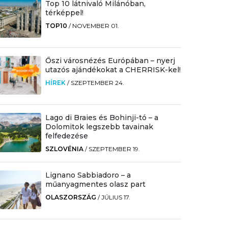
Top 10 látnivaló Milánóban,
térképpel!
TOP10
/
NOVEMBER 01.
Őszi városnézés Európában – nyerj
utazós ajándékokat a CHERRISK-kel!
HÍREK
/
SZEPTEMBER 24.
Lago di Braies és Bohinji-tó – a
Dolomitok legszebb tavainak
felfedezése
SZLOVÉNIA
/
SZEPTEMBER 19.
Lignano Sabbiadoro – a
műanyagmentes olasz part
OLASZORSZÁG
/
JÚLIUS 17.