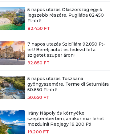
5 napos utazás Olaszország egyik
legszebb részére, Pugliába 82.450
Ft-ért!
82.450 FT
7 napos utazás Szicíliára 92.850 Ft-
ért! Bérelj autót és fedezd fel a
szigetet szuper áron!
92.850 FT
5 napos utazás Toszkána
gyöngyszemére, Terme di Saturniára
50.650 Ft-ért!
50.650 FT
Irány Nápoly és környéke
szeptemberben, amikor már lehet
mozdulni! Repjegy 19.200 Ft!
19.200 FT