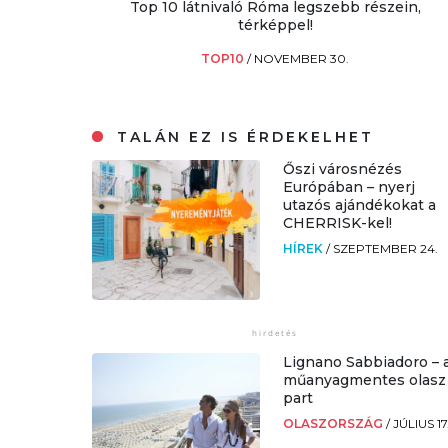
Top 10 látnivaló Róma legszebb részein,
térképpel!
TOP10
/
NOVEMBER 30.
TALÁN EZ IS ÉRDEKELHET
Őszi városnézés
Európában – nyerj
utazós ajándékokat a
CHERRISK-kel!
HÍREK
/
SZEPTEMBER 24.
Lignano Sabbiadoro – 
műanyagmentes olasz
part
OLASZORSZÁG
/
JÚLIUS 17