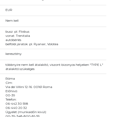
EUR
Nem kell
busz: pl. Flixbus
vonat: Trenitalia
autóbérlés
belföldi járatok: pl. Ryanair, Volotea
keresztény
többnyire nem kell átalakító, viszont bizonyos helyeken "TYPE L"
átalakító szükséges
Róma
Cím:
Via dei Villini 12-16. 00161 Roma
Előhívó:
00-39
Telefon:
06-442 30 598
06-440 20 32
Ügyelet (munkaidőn kívül):
00-39-348-800-81-59