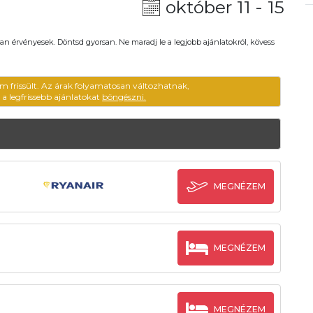
október 11 - 15
an érvényesek. Döntsd gyorsan. Ne maradj le a legjobb ajánlatokról, kövess
m frissült. Az árak folyamatosan változhatnak,
ű a legfrissebb ajánlatokat
böngészni.
MEGNÉZEM
MEGNÉZEM
MEGNÉZEM