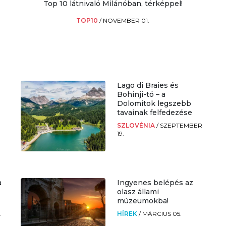
Top 10 látnivaló Milánóban, térképpel!
TOP10
/
NOVEMBER 01.
Lago di Braies és
Bohinji-tó – a
Dolomitok legszebb
tavainak felfedezése
SZLOVÉNIA
/
SZEPTEMBER
19.
a
Ingyenes belépés az
olasz állami
múzeumokba!
.
HÍREK
/
MÁRCIUS 05.