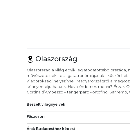
Olaszország
Olaszország a világ egyik leglátogatottabb országa,
művészeteinek és gasztronómiájának köszönhet
világörökségi helyszínnel. Magyarországról a megköze
könnyen eljuthatunk. Hova érdemes menni? Észak-Ola
Cortina d’Ampezzo – tengerpart: Portofino, Sanremo, C
Beszélt világnyelvek
Főszezon
Árak Budapesthez képest