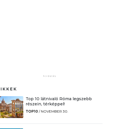
CIKKEK
Top 10 látnivaló Róma legszebb
részein, térképpel!
TOP10
/
NOVEMBER 30.