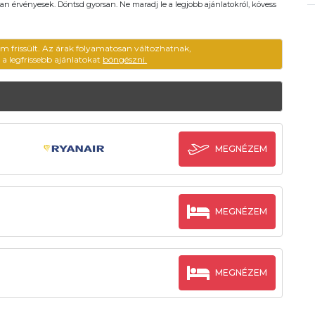
an érvényesek. Döntsd gyorsan. Ne maradj le a legjobb ajánlatokról, kövess
em frissült. Az árak folyamatosan változhatnak,
ű a legfrissebb ajánlatokat
böngészni.
MEGNÉZEM
MEGNÉZEM
MEGNÉZEM