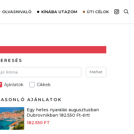
OLVASNIVALÓ
KÍNÁBA UTAZOM
ÚTI CÉLOK
Top 10 látnivalók térképpel
Európa
Tudnivalók az ajánlatok lefoglalásához
Ázsia
Tippek & Trükkök
Amerika
Utazómajom – CitySIM kártya a világutazóknak
Afrika
KERESÉS
Interjú
Ausztrália
Mehet
Élménybeszámolók
Ajánlatok
Cikkek
Szállodalátogatás
Sajtómegjelenések
HASONLÓ AJÁNLATOK
Egy hetes nyaralás augusztusban
Dubrovnikban 182.550 Ft-ért!
182.550 FT