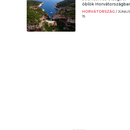
öblök Horvátországba
HORVÁTORSZÁG
/
JÚNIU
15.