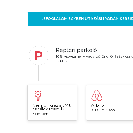
LEFOGLALOM EGYBEN UTAZÁSI IRODÁN KERES
Reptéri parkoló
P
10% kedvezmény vagy bőrönd fóliázás - csak
nektek!
Nem jön ki az ár. Mit
Airbnb
csinálok rosszul?
10.100 Ft kupon
Elolvasom