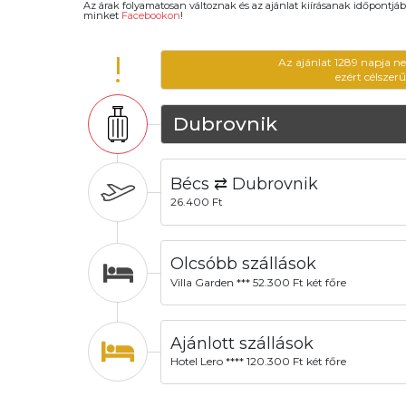
Az árak folyamatosan változnak és az ajánlat kiírásanak időpontjáb
minket
Facebookon
!
!
Az ajánlat 1289 napja n
ezért célszer
Dubrovnik
Bécs ⇄ Dubrovnik
26.400 Ft
Olcsóbb szállások
Villa Garden *** 52.300 Ft két főre
Ajánlott szállások
Hotel Lero **** 120.300 Ft két főre