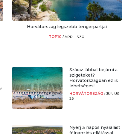
Horvátország legszebb tengerpartjai
TOP10
/
ÁPRILIS 30.
Száraz lábbal bejárni a
szigeteket?
Horvátországban ez is
lehetséges!
S
HORVÁTORSZÁG
/
JÚNIUS
26.
Nyerj 3 napos nyaralást
félpanziós ellátással