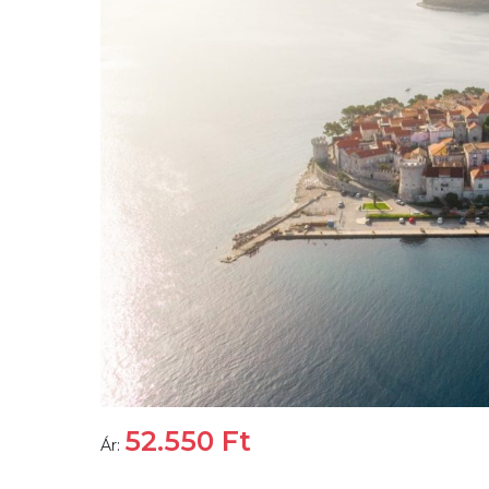
52.550
Ft
Ár: