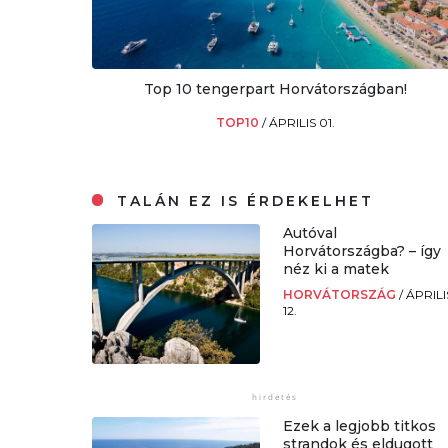
Top 10 tengerpart Horvátországban!
TOP10
/
ÁPRILIS 01.
TALÁN EZ IS ÉRDEKELHET
Autóval
Horvátországba? – így
néz ki a matek
HORVÁTORSZÁG
/
ÁPRILI
12.
Ezek a legjobb titkos
strandok és eldugott