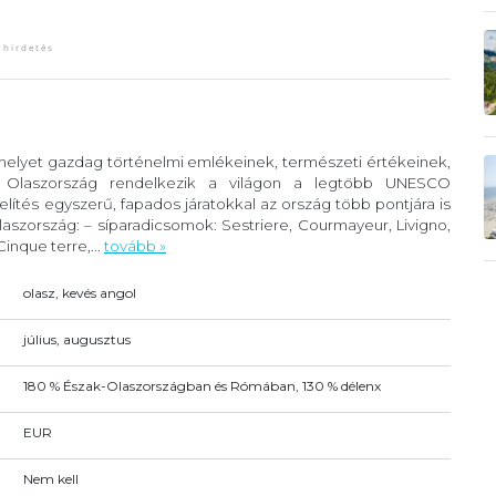
 melyet gazdag történelmi emlékeinek, természeti értékeinek,
. Olaszország rendelkezik a világon a legtöbb UNESCO
lítés egyszerű, fapados járatokkal az ország több pontjára is
szország: – síparadicsomok: Sestriere, Courmayeur, Livigno,
inque terre,...
tovább »
olasz, kevés angol
július, augusztus
180 % Észak-Olaszországban és Rómában, 130 % délenx
EUR
Nem kell