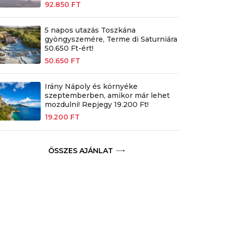
92.850 FT
5 napos utazás Toszkána
gyöngyszemére, Terme di Saturniára
50.650 Ft-ért!
50.650 FT
Irány Nápoly és környéke
szeptemberben, amikor már lehet
mozdulni! Repjegy 19.200 Ft!
19.200 FT
ÖSSZES AJÁNLAT