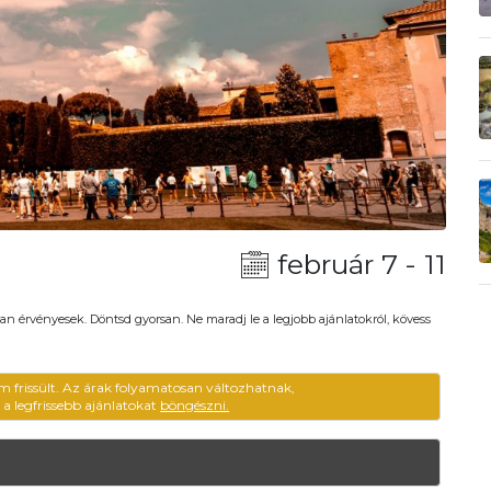
február 7 - 11
an érvényesek. Döntsd gyorsan. Ne maradj le a legjobb ajánlatokról, kövess
m frissült. Az árak folyamatosan változhatnak,
ű a legfrissebb ajánlatokat
böngészni.