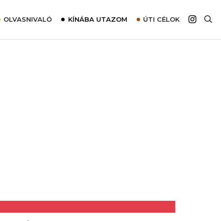
OLVASNIVALÓ
KÍNÁBA UTAZOM
ÚTI CÉLOK
Top 10 látnivalók térképpel
Európa
Tudnivalók az ajánlatok lefoglalásához
Ázsia
Tippek & Trükkök
Amerika
Utazómajom – CitySIM kártya a világutazóknak
Afrika
Interjú
Ausztrália
Élménybeszámolók
Szállodalátogatás
Sajtómegjelenések