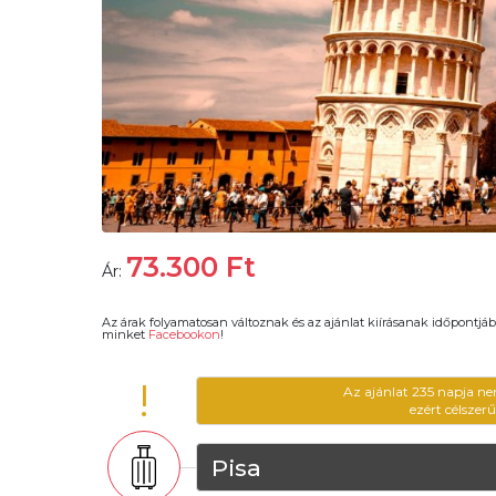
73.300
Ft
Ár:
Az árak folyamatosan változnak és az ajánlat kiírásanak időpontjáb
minket
Facebookon
!
!
Az ajánlat 235 napja ne
ezért célszer
Pisa