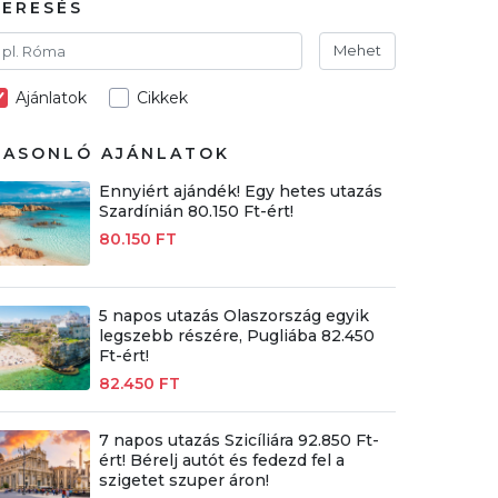
KERESÉS
Mehet
Ajánlatok
Cikkek
HASONLÓ AJÁNLATOK
Ennyiért ajándék! Egy hetes utazás
Szardínián 80.150 Ft-ért!
80.150 FT
5 napos utazás Olaszország egyik
legszebb részére, Pugliába 82.450
Ft-ért!
82.450 FT
7 napos utazás Szicíliára 92.850 Ft-
ért! Bérelj autót és fedezd fel a
szigetet szuper áron!