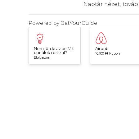
Naptár nézet, tová
Powered by
GetYourGuide
Nem jön ki az ár. Mit
Airbnb
csinálok rosszul?
10.100 Ft kupon
Elolvasom