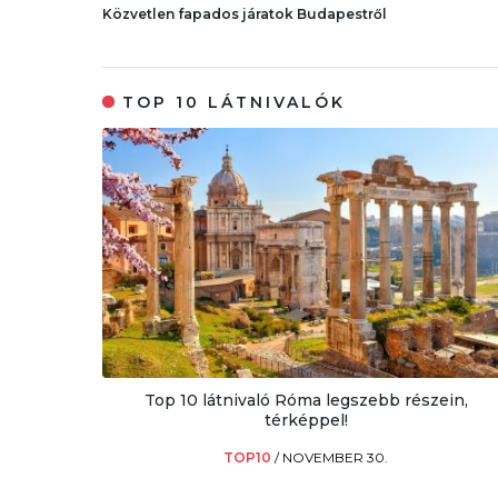
Közvetlen fapados járatok Budapestről
TOP 10 LÁTNIVALÓK
Top 10 látnivaló Róma legszebb részein,
térképpel!
TOP10
/
NOVEMBER 30.