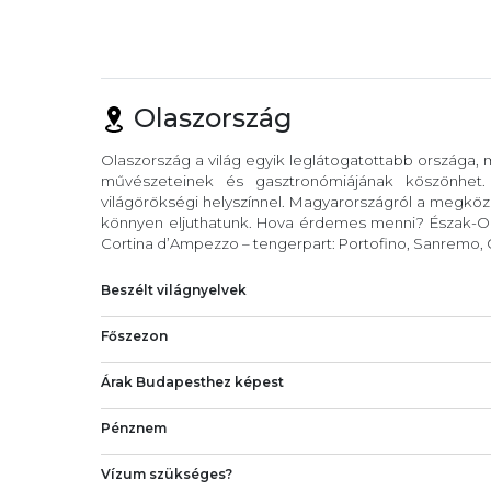
Olaszország
Olaszország a világ egyik leglátogatottabb országa,
művészeteinek és gasztronómiájának köszönhet
világörökségi helyszínnel. Magyarországról a megköze
könnyen eljuthatunk. Hova érdemes menni? Észak-Ola
Cortina d’Ampezzo – tengerpart: Portofino, Sanremo, C
Beszélt világnyelvek
Főszezon
Árak Budapesthez képest
Pénznem
Vízum szükséges?