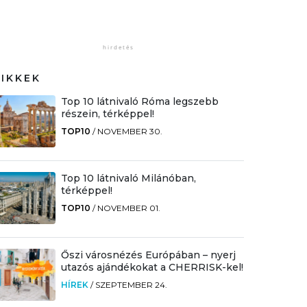
CIKKEK
Top 10 látnivaló Róma legszebb
részein, térképpel!
TOP10
/
NOVEMBER 30.
Top 10 látnivaló Milánóban,
térképpel!
TOP10
/
NOVEMBER 01.
Őszi városnézés Európában – nyerj
utazós ajándékokat a CHERRISK-kel!
HÍREK
/
SZEPTEMBER 24.