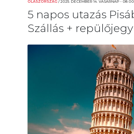
OLASZORSZÁG
/
2025. DECEMBER 14. VASÁRNAP - 08:00
5 napos utazás Pisáb
Szállás + repülőjegy