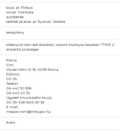
busz: pl. Flixbus
vonat: Trenitalia
autóbérlés
belföldi járatok: pl. Ryanair, Volotea
keresztény
többnyire nem kell átalakító, viszont bizonyos helyeken "TYPE L"
átalakító szükséges
Róma
Cím:
Via dei Villini 12-16. 00161 Roma
Előhívó:
00-39
Telefon:
06-442 30 598
06-440 20 32
Ügyelet (munkaidőn kívül):
00-39-348-800-81-59
E-mail:
mission.rom@mfa.gov.hu
Iható