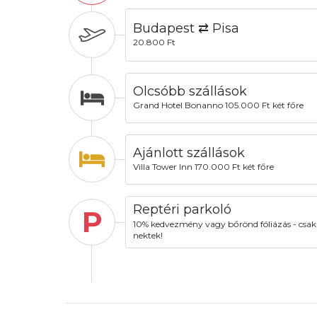
Budapest ⇄ Pisa
20.800 Ft
Olcsóbb szállások
Grand Hotel Bonanno 105.000 Ft két főre
Ajánlott szállások
Villa Tower Inn 170.000 Ft két főre
Reptéri parkoló
P
10% kedvezmény vagy bőrönd fóliázás - csak
nektek!