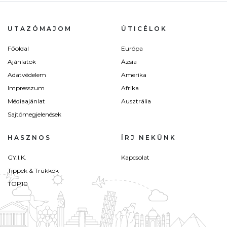
UTAZÓMAJOM
ÚTICÉLOK
Főoldal
Európa
Ajánlatok
Ázsia
Adatvédelem
Amerika
Impresszum
Afrika
Médiaajánlat
Ausztrália
Sajtómegjelenések
HASZNOS
ÍRJ NEKÜNK
GY.I.K.
Kapcsolat
Tippek & Trükkök
TOP10