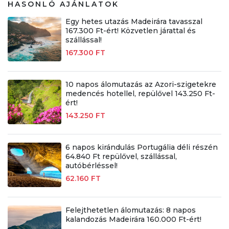
HASONLÓ AJÁNLATOK
Egy hetes utazás Madeirára tavasszal
167.300 Ft-ért! Közvetlen járattal és
szállással!
167.300 FT
10 napos álomutazás az Azori-szigetekre
medencés hotellel, repülővel 143.250 Ft-
ért!
143.250 FT
6 napos kirándulás Portugália déli részén
64.840 Ft repülővel, szállással,
autóbérléssel!
62.160 FT
Felejthetetlen álomutazás: 8 napos
kalandozás Madeirára 160.000 Ft-ért!