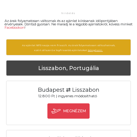
Az árak folyamatosan változnak és az ajánlat kiírásanak időpontjában
érvényesek. Döntsd gyorsan. Ne maradj le a legjobb ajánlatokról, kövess minket
Facebookon
!
Az ajánlat 1873 napja nem frissült. Az árak folyamatosan változhatnak,
ezért célszerű a legfrissebb ajánlatokat
böngészni.
Lisszabon, Portugália
Budapest ⇄ Lisszabon
12.800 Ft | ingyenes módosítható
MEGNÉZEM