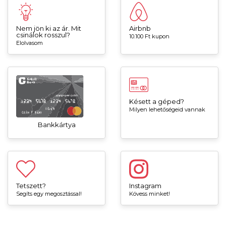
Nem jön ki az ár. Mit
Airbnb
csinálok rosszul?
10.100 Ft kupon
Elolvasom
Késett a géped?
Milyen lehetőségeid vannak
Bankkártya
Tetszett?
Instagram
Segíts egy megosztással!
Kövess minket!