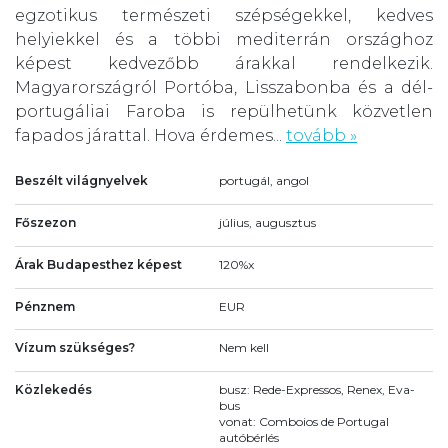
egzotikus természeti szépségekkel, kedves
helyiekkel és a többi mediterrán országhoz
képest kedvezőbb árakkal rendelkezik.
Magyarországról Portóba, Lisszabonba és a dél-
portugáliai Faroba is repülhetünk közvetlen
fapados járattal. Hova érdemes...
tovább »
Beszélt világnyelvek
portugál, angol
Főszezon
július, augusztus
Árak Budapesthez képest
120%x
Pénznem
EUR
Vízum szükséges?
Nem kell
Közlekedés
busz: Rede-Expressos, Renex, Eva-
bus
vonat: Comboios de Portugal
autóbérlés