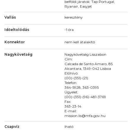
belföldi járatok: Tap Portugal,
Ryanair, Easyjet
Vallás
keresztény
Időeltolódás
-1 óra
Konnektor
nem kell átalakító
Nagykövetség
Nagykövetség Lisszabon
Cím:
Calcada de Santo Amaro, 85.
Alcantara, 1349-042 Lisboa
Előhívó:
(00)-(351)-(21)
Telefon:
364-5928, 363-0395
Ügyelet:
(00)-(351)-(96)-481-3769
Fax:
363-23-14
E-mail:
mission.lis@mfa.gov.hu
Csapvíz
Iható