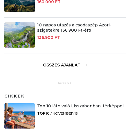
160.000 FT
10 napos utazás a csodaszép Azori-
szigetekre 136.900 Ft-ért!
136.900 FT
ÖSSZES AJÁNLAT
CIKKEK
Top 10 látnivaló Lisszabonban, térképpel!
TOP10
/
NOVEMBER 15.