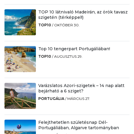
TOP 10 látnivaló Madeirán, az örök tavasz
szigetén (térképpel!)
TOP10
/
OKTÓBER 30.
Top 10 tengerpart Portugáliában!
TOP10
/
AUGUSZTUS 29.
Varázslatos Azori-szigetek – 14 nap alatt
bejárható a 6 sziget?
PORTUGÁLIA
/
MÁRCIUS 27.
Felejthetetlen születésnap Dél-
Portugáliában, Algarve tartományban