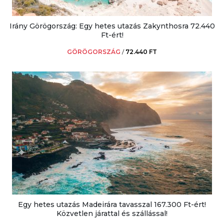
Irány Görögország: Egy hetes utazás Zakynthosra 72.440
Ft-ért!
GÖRÖGORSZÁG
/
72.440 FT
Egy hetes utazás Madeirára tavasszal 167.300 Ft-ért!
Közvetlen járattal és szállással!