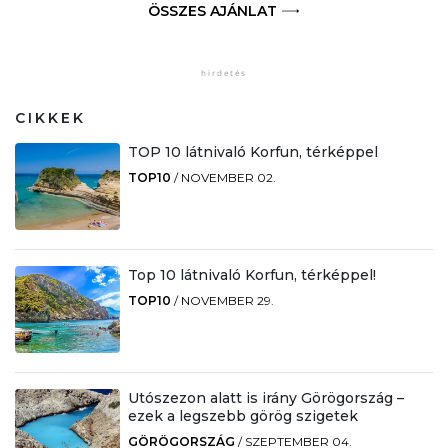
ÖSSZES AJÁNLAT
CIKKEK
TOP 10 látnivaló Korfun, térképpel
TOP10
/
NOVEMBER 02.
Top 10 látnivaló Korfun, térképpel!
TOP10
/
NOVEMBER 29.
Utószezon alatt is irány Görögország –
ezek a legszebb görög szigetek
GÖRÖGORSZÁG
/
SZEPTEMBER 04.