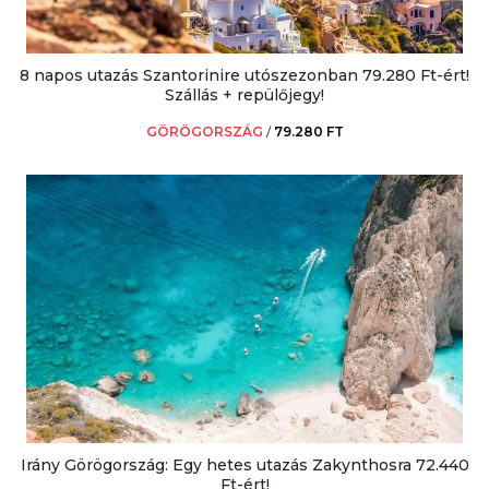
8 napos utazás Szantorinire utószezonban 79.280 Ft-ért!
Szállás + repülőjegy!
GÖRÖGORSZÁG
/
79.280 FT
Irány Görögország: Egy hetes utazás Zakynthosra 72.440
Ft-ért!