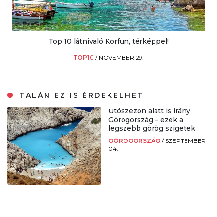
Top 10 látnivaló Korfun, térképpel!
TOP10
/
NOVEMBER 29.
TALÁN EZ IS ÉRDEKELHET
Utószezon alatt is irány
Görögország – ezek a
legszebb görög szigetek
GÖRÖGORSZÁG
/
SZEPTEMBER
04.