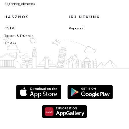
Sajtómegjelenések
HASZNOS
ÍRJ NEKÜNK
GY.I.K.
Kapcsolat
Tippek & Trükkök
TOP10