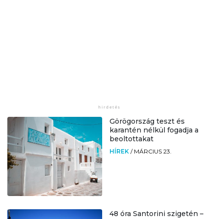
Görögország teszt és
karantén nélkül fogadja a
beoltottakat
HÍREK
/
MÁRCIUS 23.
48 óra Santorini szigetén –