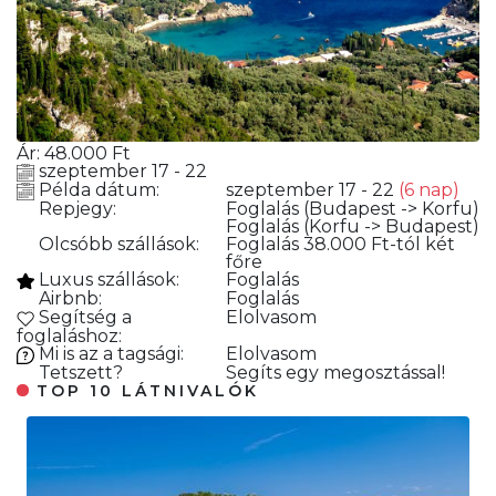
Ár:
48.000
Ft
szeptember 17 - 22
Példa dátum:
szeptember 17 - 22
(6 nap)
Repjegy:
Foglalás
(Budapest -> Korfu)
Foglalás
(Korfu -> Budapest)
Olcsóbb szállások:
Foglalás
38.000 Ft-tól két
főre
Luxus szállások:
Foglalás
Airbnb:
Foglalás
Segítség a
Elolvasom
foglaláshoz:
Mi is az a tagsági:
Elolvasom
Tetszett?
Segíts egy megosztással!
TOP 10 LÁTNIVALÓK