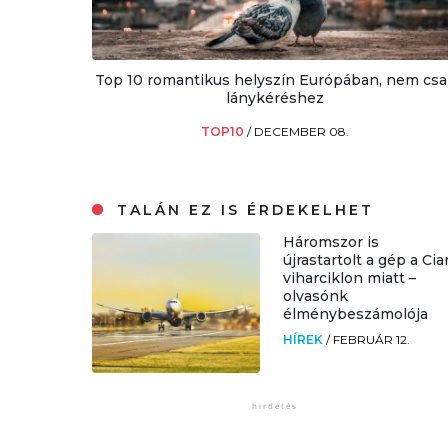
Top 10 romantikus helyszín Európában, nem csa
lánykéréshez
TOP10
/
DECEMBER 08.
TALÁN EZ IS ÉRDEKELHET
Háromszor is
újrastartolt a gép a Cia
viharciklon miatt –
olvasónk
élménybeszámolója
HÍREK
/
FEBRUÁR 12.