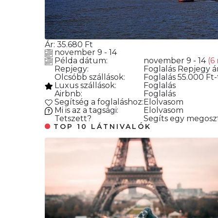
Ár:
35.680
Ft
november 9 - 14
Példa dátum:
november 9 - 14
(6
Repjegy:
Foglalás
Repjegy ár
Olcsóbb szállások:
Foglalás
55.000 Ft-
Luxus szállások:
Foglalás
Airbnb:
Foglalás
Segítség a foglaláshoz:
Elolvasom
Mi is az a tagsági:
Elolvasom
Tetszett?
Segíts egy megoszt
TOP 10 LÁTNIVALÓK