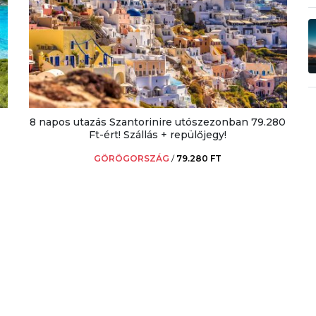
8 napos utazás Szantorinire utószezonban 79.280
Ft-ért! Szállás + repülőjegy!
GÖRÖGORSZÁG
/
79.280 FT