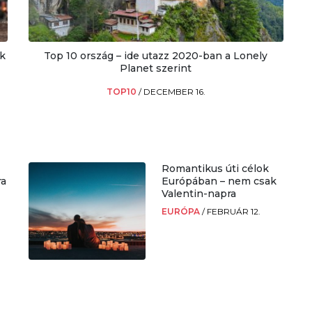
k
Top 10 ország – ide utazz 2020-ban a Lonely
Planet szerint
TOP10
/
DECEMBER 16.
Romantikus úti célok
ra
Európában – nem csak
Valentin-napra
EURÓPA
/
FEBRUÁR 12.