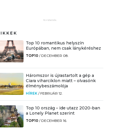
CIKKEK
Top 10 romantikus helyszín
Európában, nem csak lánykéréshez
TOP10
/
DECEMBER 08.
Háromszor is újrastartolt a gép a
Ciara viharciklon miatt – olvasónk
élménybeszámolója
HÍREK
/
FEBRUÁR 12.
Top 10 ország – ide utazz 2020-ban
a Lonely Planet szerint
TOP10
/
DECEMBER 16.