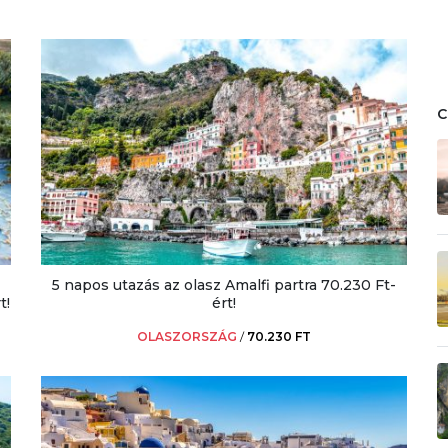
5 napos utazás az olasz Amalfi partra 70.230 Ft-
t!
ért!
OLASZORSZÁG
/
70.230 FT