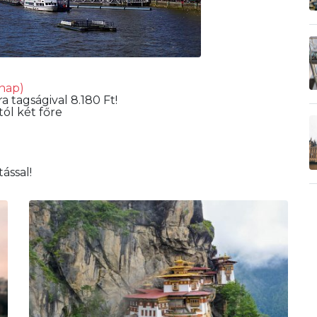
 nap)
a tagságival 8.180 Ft!
tól két főre
ással!