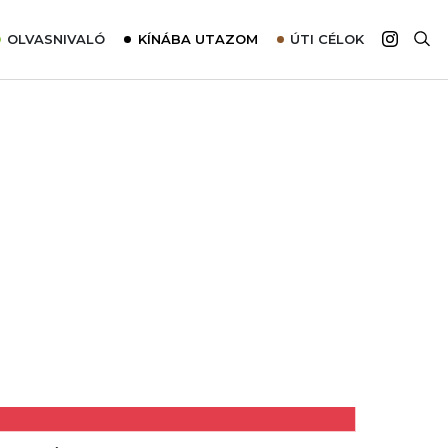
OLVASNIVALÓ
KÍNÁBA UTAZOM
ÚTI CÉLOK
Top 10 látnivalók térképpel
Európa
Tudnivalók az ajánlatok lefoglalásához
Ázsia
Tippek & Trükkök
Amerika
Utazómajom – CitySIM kártya a világutazóknak
Afrika
Interjú
Ausztrália
Élménybeszámolók
Szállodalátogatás
Sajtómegjelenések