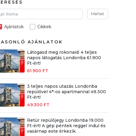
KERESÉS
Mehet
Ajánlatok
Cikkek
HASONLÓ AJÁNLATOK
Látogasd meg rokonaid: 4 teljes
napos látogatás Londonba 61.900
Ft-ért!
61.900 FT
3 teljes napos utazás Londonba
repülővel 4*-os apartmannal 49.300
Ft-ért!
49.300 FT
Retúr repülőjegy Londonba 19.000
Ft-ért! A gép péntek reggel indul és
vasárnap este érkezik.