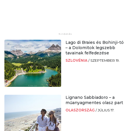
Lago di Braies és Bohinji-tó
– a Dolomitok legszebb
tavainak felfedezése
SZLOVÉNIA
/
SZEPTEMBER 19.
Lignano Sabbiadoro – a
műanyagmentes olasz part
OLASZORSZÁG
/
JÚLIUS 17.