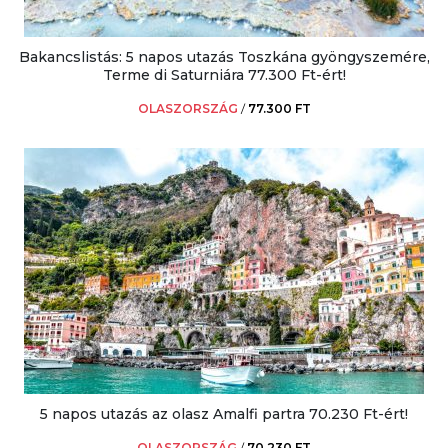
Bakancslistás: 5 napos utazás Toszkána gyöngyszemére,
Terme di Saturniára 77.300 Ft-ért!
OLASZORSZÁG
/
77.300 FT
5 napos utazás az olasz Amalfi partra 70.230 Ft-ért!
OLASZORSZÁG
/
70.230 FT