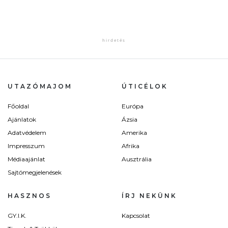
UTAZÓMAJOM
ÚTICÉLOK
Főoldal
Európa
Ajánlatok
Ázsia
Adatvédelem
Amerika
Impresszum
Afrika
Médiaajánlat
Ausztrália
Sajtómegjelenések
HASZNOS
ÍRJ NEKÜNK
GY.I.K.
Kapcsolat