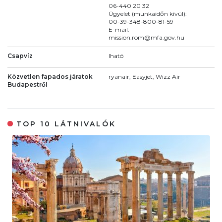
06-440 20 32
Ügyelet (munkaidőn kívül):
00-39-348-800-81-59
E-mail:
mission.rom@mfa.gov.hu
Csapvíz
Iható
Közvetlen fapados járatok
ryanair, Easyjet, Wizz Air
Budapestről
TOP 10 LÁTNIVALÓK