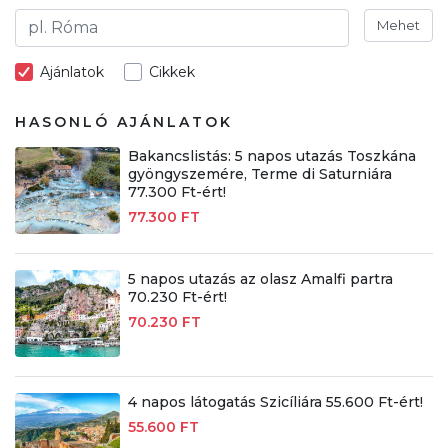
Mehet
Ajánlatok
Cikkek
HASONLÓ AJÁNLATOK
Bakancslistás: 5 napos utazás Toszkána
gyöngyszemére, Terme di Saturniára
77.300 Ft-ért!
77.300 FT
5 napos utazás az olasz Amalfi partra
70.230 Ft-ért!
70.230 FT
4 napos látogatás Szicíliára 55.600 Ft-ért!
55.600 FT