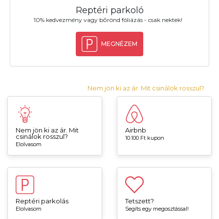
Reptéri parkoló
10% kedvezmény vagy bőrönd fóliázás - csak nektek!
MEGNÉZEM
Nem jön ki az ár. Mit csinálok rosszul?
Nem jön ki az ár. Mit
Airbnb
csinálok rosszul?
10.100 Ft kupon
Elolvasom
Reptéri parkolás
Tetszett?
Elolvasom
Segíts egy megosztással!