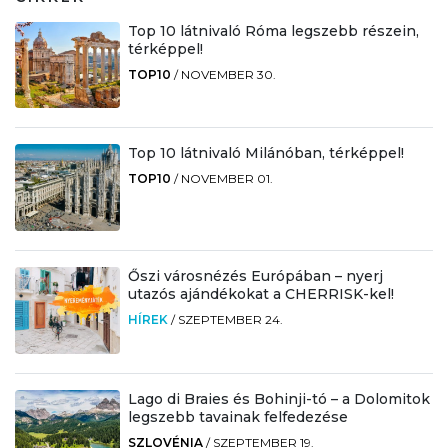
Top 10 látnivaló Róma legszebb részein,
térképpel!
TOP10
/
NOVEMBER 30.
Top 10 látnivaló Milánóban, térképpel!
TOP10
/
NOVEMBER 01.
Őszi városnézés Európában – nyerj
utazós ajándékokat a CHERRISK-kel!
HÍREK
/
SZEPTEMBER 24.
Lago di Braies és Bohinji-tó – a Dolomitok
legszebb tavainak felfedezése
SZLOVÉNIA
/
SZEPTEMBER 19.