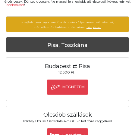
érvényesek. Döntsd gyorsan. Ne maradj le a legjobb ajánlatokról, kövess minket
Facebookon
!
Az ajánlat 2694 napja nem frissült. Az árak folyamatosan változhatnak,
ezért célszerű a legfrissebb ajánlatokat
böngészni.
Pisa, Toszkána
Budapest ⇄ Pisa
12.500 Ft
MEGNÉZEM
Olcsóbb szállások
Holiday House Ospedale 47.500 Ft két főre reggelivel