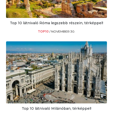
Top 10 látnivaló Róma legszebb részein, térképpel!
TOP10
/
NOVEMBER 30.
Top 10 látnivaló Milánóban, térképpel!