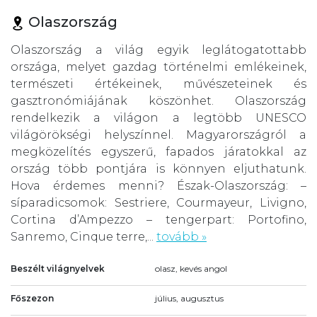
Olaszország
Olaszország a világ egyik leglátogatottabb
országa, melyet gazdag történelmi emlékeinek,
természeti értékeinek, művészeteinek és
gasztronómiájának köszönhet. Olaszország
rendelkezik a világon a legtöbb UNESCO
világörökségi helyszínnel. Magyarországról a
megközelítés egyszerű, fapados járatokkal az
ország több pontjára is könnyen eljuthatunk.
Hova érdemes menni? Észak-Olaszország: –
síparadicsomok: Sestriere, Courmayeur, Livigno,
Cortina d’Ampezzo – tengerpart: Portofino,
Sanremo, Cinque terre,...
tovább »
Beszélt világnyelvek
olasz, kevés angol
Főszezon
július, augusztus