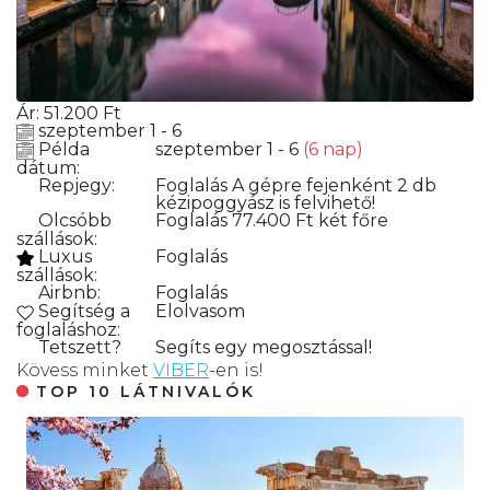
Ár:
51.200
Ft
szeptember 1 - 6
Példa
szeptember 1 - 6
(6 nap)
dátum:
Repjegy:
Foglalás
A gépre fejenként 2 db
kézipoggyász is felvihető!
Olcsóbb
Foglalás
77.400 Ft két főre
szállások:
Luxus
Foglalás
szállások:
Airbnb:
Foglalás
Segítség a
Elolvasom
foglaláshoz:
Tetszett?
Segíts egy megosztással!
Kövess minket
VIBER
-en is!
TOP 10 LÁTNIVALÓK