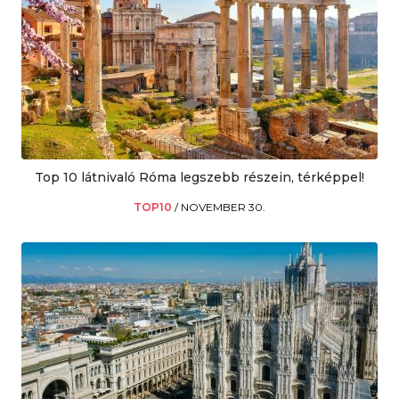
Top 10 látnivaló Róma legszebb részein, térképpel!
TOP10
/
NOVEMBER 30.