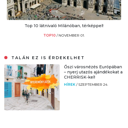
Top 10 látnivaló Milánóban, térképpel!
TOP10
/
NOVEMBER 01.
TALÁN EZ IS ÉRDEKELHET
Őszi városnézés Európában
– nyerj utazós ajándékokat a
CHERRISK-kel!
HÍREK
/
SZEPTEMBER 24.