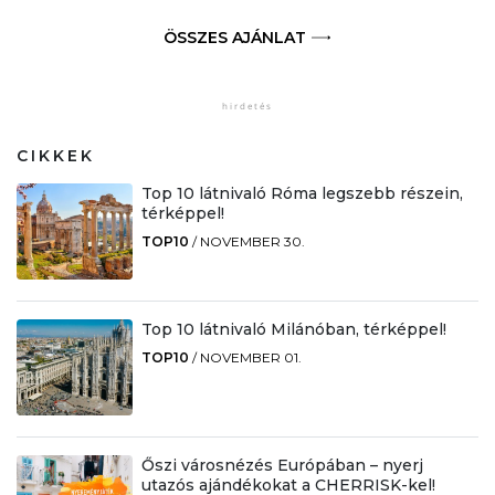
ÖSSZES AJÁNLAT
CIKKEK
Top 10 látnivaló Róma legszebb részein,
térképpel!
TOP10
/
NOVEMBER 30.
Top 10 látnivaló Milánóban, térképpel!
TOP10
/
NOVEMBER 01.
Őszi városnézés Európában – nyerj
utazós ajándékokat a CHERRISK-kel!