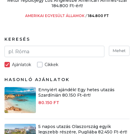
Retúr repülőjegy Los Angelesbe American Airlines-szal
184.800 Ft-ért!
AMERIKAI EGYESÜLT ÁLLAMOK
/
184.800 FT
KERESÉS
Mehet
Ajánlatok
Cikkek
HASONLÓ AJÁNLATOK
Ennyiért ajándék! Egy hetes utazás
Szardínián 80.150 Ft-ért!
80.150 FT
5 napos utazás Olaszország egyik
legszebb részére, Pugliába 82.450 Ft-ért!