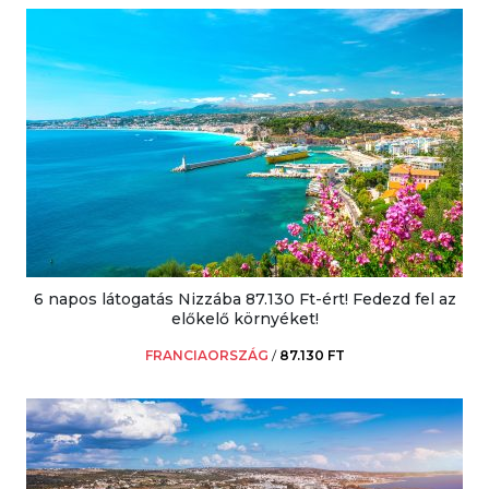
6 napos látogatás Nizzába 87.130 Ft-ért! Fedezd fel az
előkelő környéket!
FRANCIAORSZÁG
/
87.130 FT