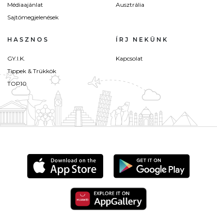
Médiaajánlat
Ausztrália
Sajtómegjelenések
HASZNOS
ÍRJ NEKÜNK
GY.I.K.
Kapcsolat
Tippek & Trükkök
TOP10