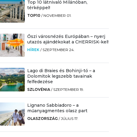
Top 10 látnivaló Milánóban,
térképpel!
TOP10
/
NOVEMBER 01.
Őszi városnézés Európában – nyerj
utazós ajándékokat a CHERRISK-kel!
HÍREK
/
SZEPTEMBER 24.
Lago di Braies és Bohinji-tó – a
Dolomitok legszebb tavainak
felfedezése
SZLOVÉNIA
/
SZEPTEMBER 19.
Lignano Sabbiadoro – a
műanyagmentes olasz part
OLASZORSZÁG
/
JÚLIUS 17.