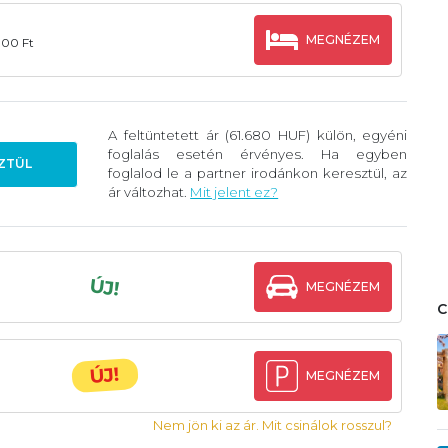
MEGNÉZEM
800 Ft
A feltüntetett ár (61.680 HUF) külön, egyéni
foglalás esetén érvényes. Ha egyben
ZTÜL
foglalod le a partner irodánkon keresztül, az
ár változhat.
Mit jelent ez?
ÚJ!
MEGNÉZEM
ÚJ!
MEGNÉZEM
Nem jön ki az ár. Mit csinálok rosszul?