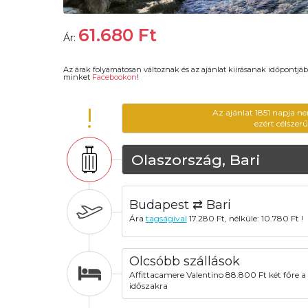
61.680
Ft
Ár:
Az árak folyamatosan változnak és az ajánlat kiírásanak időpontjáb
minket
Facebookon
!
!
Az ajánlat 1851 napja n
ezért célszer
Olaszország, Bari
Budapest ⇄ Bari
Ára
tagságival
17.280 Ft, nélküle: 10.780 Ft !
Olcsóbb szállások
Affittacamere Valentino 88.800 Ft két főre a t
időszakra