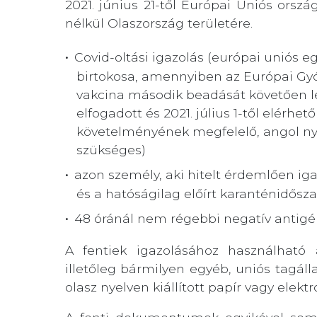
2021. június 21-től Európai Uniós orszá
nélkül Olaszország területére.
Covid-oltási igazolás (európai uniós 
birtokosa, amennyiben az Európai Gy
vakcina második beadását követően leg
elfogadott és 2021. július 1-től elérh
követelményének megfelelő, angol ny
szükséges)
azon személy, aki hitelt érdemlően ig
és a hatóságilag előírt karanténidőszak
48 óránál nem régebbi negatív antigén
A fentiek igazolásához használható 
illetőleg bármilyen egyéb, uniós tagáll
olasz nyelven kiállított papír vagy elek