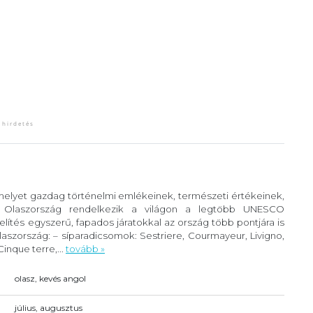
 melyet gazdag történelmi emlékeinek, természeti értékeinek,
. Olaszország rendelkezik a világon a legtöbb UNESCO
lítés egyszerű, fapados járatokkal az ország több pontjára is
szország: – síparadicsomok: Sestriere, Courmayeur, Livigno,
inque terre,...
tovább »
olasz, kevés angol
július, augusztus