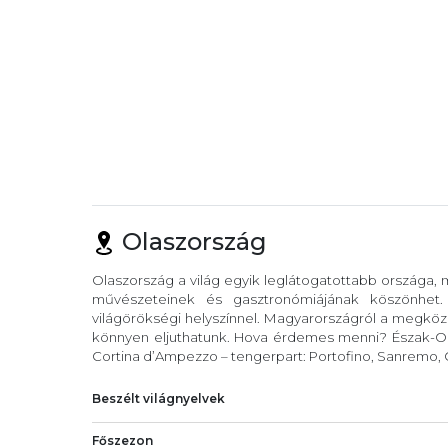
Olaszország
Olaszország a világ egyik leglátogatottabb országa,
művészeteinek és gasztronómiájának köszönhet
világörökségi helyszínnel. Magyarországról a megköze
könnyen eljuthatunk. Hova érdemes menni? Észak-Ola
Cortina d’Ampezzo – tengerpart: Portofino, Sanremo, C
Beszélt világnyelvek
Főszezon