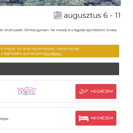
augusztus 6 - 11
an érvényesek. Döntsd gyorsan. Ne maradj le a legjobb ajánlatokról, kövess
em frissült. Az árak folyamatosan változhatnak,
ű a legfrissebb ajánlatokat
böngészni.
MEGNÉZEM
MEGNÉZEM
eljes