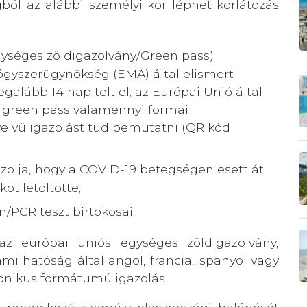
gból az alábbi személyi kör léphet korlátozás
egységes zöldigazolvány/Green pass)
ógyszerügynökség (EMA) által elismert
alább 14 nap telt el; az Európai Unió által
ető green pass valamennyi formai
elvű igazolást tud bemutatni (QR kód
azolja, hogy a COVID-19 betegségen esett át
ot letöltötte;
/PCR teszt birtokosai.
az európai uniós egységes zöldigazolvány,
ami hatóság által angol, francia, spanyol vagy
tronikus formátumú igazolás.