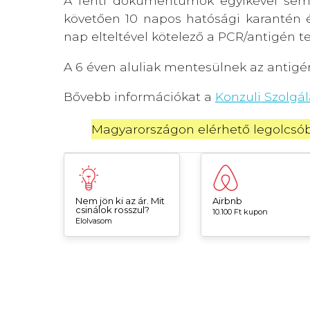
A fenti dokumentumok egyikével sem 
követően 10 napos hatósági karantén é
nap elteltével kötelező a PCR/antigén te
A 6 éven aluliak mentesülnek az antigé
Bővebb információkat a
Konzuli Szolgál
Magyarországon elérhető legolcsóbb
Nem jön ki az ár. Mit
Airbnb
csinálok rosszul?
10.100 Ft kupon
Elolvasom