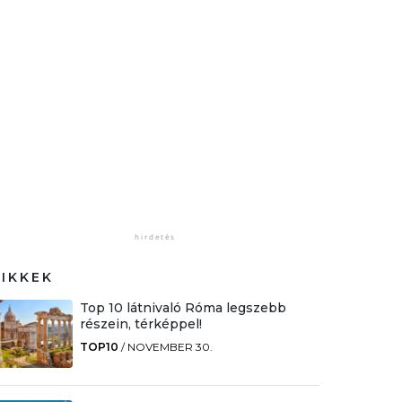
CIKKEK
Top 10 látnivaló Róma legszebb
részein, térképpel!
TOP10
/
NOVEMBER 30.