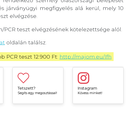
rendelkező személy olaszországi belépését
s járványügyi megfigyelés alá kerül, mely 10
szt elvégzése.
n/PCR teszt elvégzésének kötelezettsége alól.
at
oldalán találsz.
 PCR teszt 12.900 Ft: 
http://majom.eu/Ifh
Tetszett?
Instagram
Segíts egy megosztással!
Kövess minket!