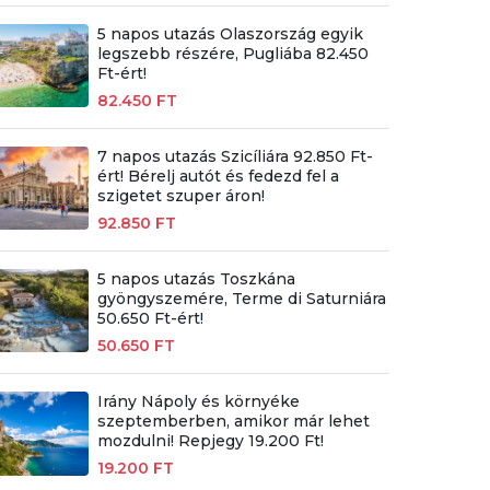
5 napos utazás Olaszország egyik
legszebb részére, Pugliába 82.450
Ft-ért!
82.450 FT
7 napos utazás Szicíliára 92.850 Ft-
ért! Bérelj autót és fedezd fel a
szigetet szuper áron!
92.850 FT
5 napos utazás Toszkána
gyöngyszemére, Terme di Saturniára
50.650 Ft-ért!
50.650 FT
Irány Nápoly és környéke
szeptemberben, amikor már lehet
mozdulni! Repjegy 19.200 Ft!
19.200 FT