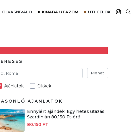
OLVASNIVALÓ
KÍNÁBA UTAZOM
ÚTI CÉLOK
Top 10 látnivalók térképpel
Európa
Tudnivalók az ajánlatok lefoglalásához
Ázsia
Tippek & Trükkök
Amerika
Utazómajom – CitySIM kártya a világutazóknak
Afrika
KERESÉS
Interjú
Ausztrália
Mehet
Élménybeszámolók
Ajánlatok
Cikkek
Szállodalátogatás
Sajtómegjelenések
HASONLÓ AJÁNLATOK
Ennyiért ajándék! Egy hetes utazás
Szardínián 80.150 Ft-ért!
80.150 FT