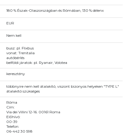
180 % Észak-Olaszországban és Rómában, 130 % délenx
EUR
Nem kell
busz: pl. Flixbus
vonat: Trenitalia
autóbérlés
belföldi járatok: pl. Ryanair, Volotea
keresztény
többnyire nem kell átalakító, viszont bizonyos helyeken "TYPE L"
átalakító szükséges
Róma
Cím:
Via dei Villini 12-16. 00161 Roma
Előhívó:
00-39
Telefon:
06-442 30 598