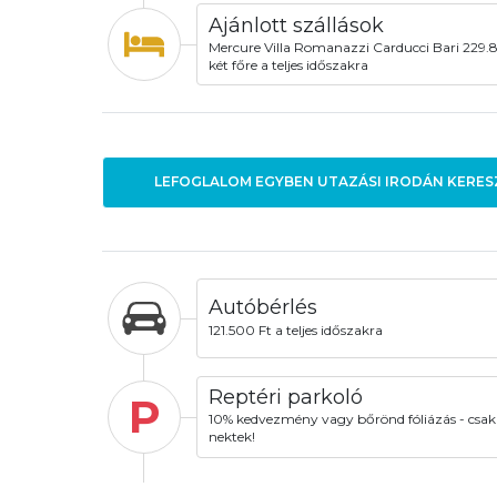
Ajánlott szállások
Mercure Villa Romanazzi Carducci Bari 229.
két főre a teljes időszakra
LEFOGLALOM EGYBEN UTAZÁSI IRODÁN KERES
Autóbérlés
121.500 Ft a teljes időszakra
Reptéri parkoló
P
10% kedvezmény vagy bőrönd fóliázás - csak
nektek!