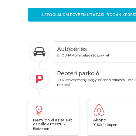
LEFOGLALOM EGYBEN UTAZÁSI IRODÁN KERES
Autóbérlés
8.100 Ft-tól a teljes időszakra!
Reptéri parkoló
P
10% kedvezmény vagy bőrönd fóliázás - csak
nektek!
Nem jön ki az ár. Mit
Airbnb
csinálok rosszul?
10.100 Ft kupon
Elolvasom