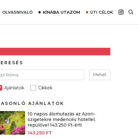
OLVASNIVALÓ
KÍNÁBA UTAZOM
ÚTI CÉLOK
Top 10 látnivalók térképpel
Európa
Tudnivalók az ajánlatok lefoglalásához
Ázsia
Tippek & Trükkök
Amerika
Utazómajom – CitySIM kártya a világutazóknak
Afrika
KERESÉS
Interjú
Ausztrália
Mehet
Élménybeszámolók
Ajánlatok
Cikkek
Szállodalátogatás
Sajtómegjelenések
HASONLÓ AJÁNLATOK
10 napos álomutazás az Azori-
szigetekre medencés hotellel,
repülővel 143.250 Ft-ért!
143.250 FT