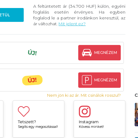
A feltüntetett ár (34.700 HUF) külön, egyéni
foglalás esetén érvényes. Ha egyben
ZTÜL
foglalod le a partner irodánkon keresztül, az
ár változhat.
Mit jelent ez?
ÚJ!
MEGNÉZEM
ÚJ!
MEGNÉZEM
Nem jön ki az ár. Mit csinálok rosszul?
Tetszett?
Instagram
Segíts egy megosztással!
Kövess minket!