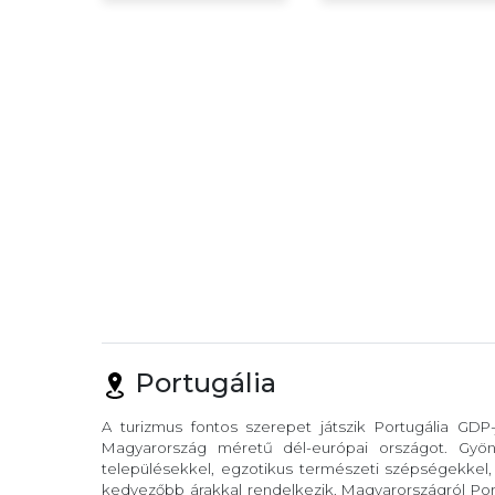
Portugália
A turizmus fontos szerepet játszik Portugália GDP
Magyarország méretű dél-európai országot. Gyöny
településekkel, egzotikus természeti szépségekkel
kedvezőbb árakkal rendelkezik. Magyarországról Port