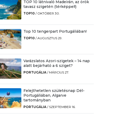
TOP 10 látnivaló Madeirán, az örök
tavasz szigetén (térképpel!)
TOP10
/
OKTÓBER 30.
Top 10 tengerpart Portugáliában!
TOP10
/
AUGUSZTUS 29.
Varázslatos Azori-szigetek – 14 nap
alatt bejárható a 6 sziget?
PORTUGÁLIA
/
MÁRCIUS 27.
Felejthetetlen születésnap Dél-
Portugáliában, Algarve
tartományban
PORTUGÁLIA
/
SZEPTEMBER 16.