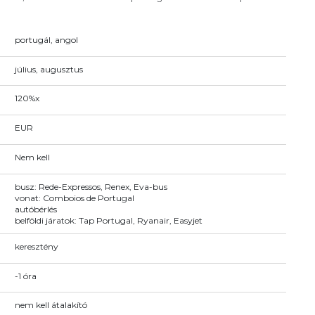
portugál, angol
július, augusztus
120%x
EUR
Nem kell
busz: Rede-Expressos, Renex, Eva-bus
vonat: Comboios de Portugal
autóbérlés
belföldi járatok: Tap Portugal, Ryanair, Easyjet
keresztény
-1 óra
nem kell átalakító