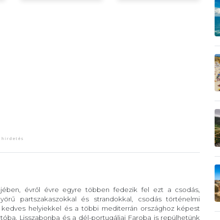
-jében, évről évre egyre többen fedezik fel ezt a csodás,
örű partszakaszokkal és strandokkal, csodás történelmi
, kedves helyiekkel és a többi mediterrán országhoz képest
óba, Lisszabonba és a dél-portugáliai Faroba is repülhetünk