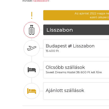
minket
Facebookon
!
!
Az ajánlat 2522 napja n
ezért célszer
Lisszabon
Budapest ⇄ Lisszabon
15.400 Ft
Olcsóbb szállások
Sweet Dreams Hostel 38.600 Ft két főre
Ajánlott szállások