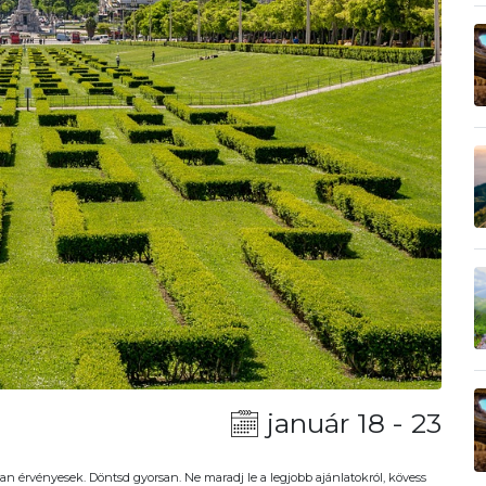
január 18 - 23
an érvényesek. Döntsd gyorsan. Ne maradj le a legjobb ajánlatokról, kövess