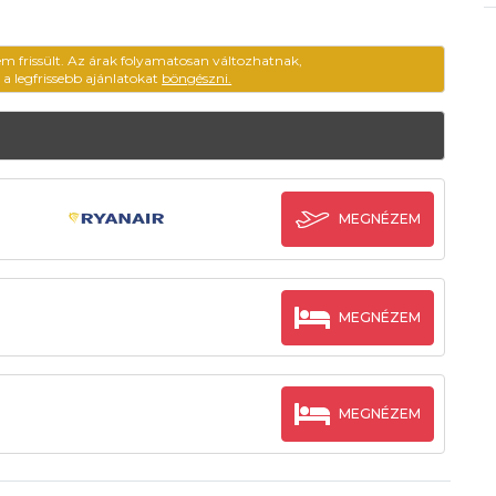
em frissült. Az árak folyamatosan változhatnak,
ű a legfrissebb ajánlatokat
böngészni.
MEGNÉZEM
MEGNÉZEM
MEGNÉZEM