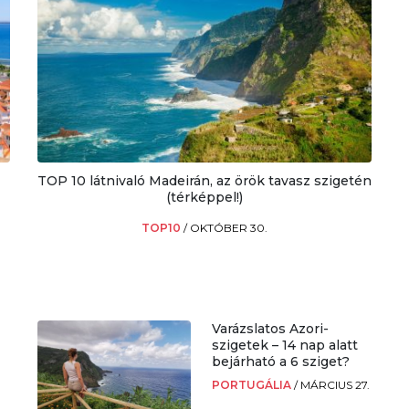
TOP 10 látnivaló Madeirán, az örök tavasz szigetén
(térképpel!)
TOP10
/
OKTÓBER 30.
Varázslatos Azori-
szigetek – 14 nap alatt
bejárható a 6 sziget?
PORTUGÁLIA
/
MÁRCIUS 27.