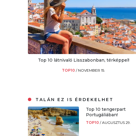
Top 10 látnivaló Lisszabonban, térképpel!
TOP10
/
NOVEMBER 15.
TALÁN EZ IS ÉRDEKELHET
Top 10 tengerpart
Portugáliában!
TOP10
/
AUGUSZTUS 29.