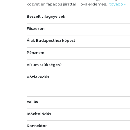
közvetlen fapados járattal. Hova érdemes...
tovább »
Beszélt világnyelvek
Főszezon
Árak Budapesthez képest
Pénznem
Vízum szükséges?
Közlekedés
Vallás
Időeltolódás
Konnektor