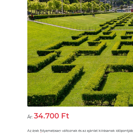
34.700
Ft
Ár:
Az árak folyamatosan változnak és az ajánlat kiírásanak időpontjáb