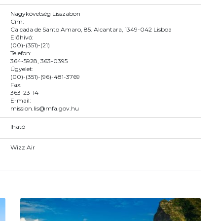
Nagykövetség Lisszabon
Cím:
Calcada de Santo Amaro, 85. Alcantara, 1349-042 Lisboa
Előhívó:
(00)-(351)-(21)
Telefon:
364-5928, 363-0395
Ügyelet:
(00)-(351)-(96)-481-3769
Fax:
363-23-14
E-mail:
mission.lis@mfa.gov.hu
Iható
Wizz Air