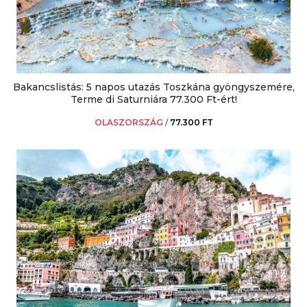
Bakancslistás: 5 napos utazás Toszkána gyöngyszemére,
Terme di Saturniára 77.300 Ft-ért!
OLASZORSZÁG
/
77.300 FT