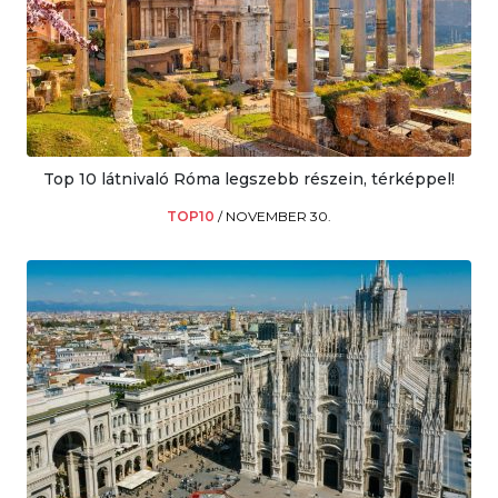
Top 10 látnivaló Róma legszebb részein, térképpel!
TOP10
/
NOVEMBER 30.