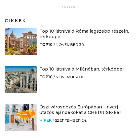
CIKKEK
Top 10 látnivaló Róma legszebb részein,
térképpel!
TOP10
/
NOVEMBER 30.
Top 10 látnivaló Milánóban, térképpel!
TOP10
/
NOVEMBER 01.
Őszi városnézés Európában – nyerj
utazós ajándékokat a CHERRISK-kel!
HÍREK
/
SZEPTEMBER 24.