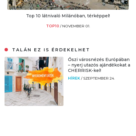
Top 10 látnivaló Milánóban, térképpel!
TOP10
/
NOVEMBER 01.
TALÁN EZ IS ÉRDEKELHET
Őszi városnézés Európában
– nyerj utazós ajándékokat a
CHERRISK-kel!
HÍREK
/
SZEPTEMBER 24.