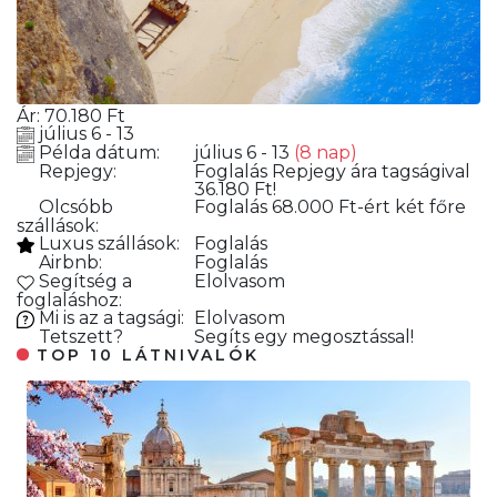
Ár:
70.180
Ft
július 6 - 13
Példa dátum:
július 6 - 13
(8 nap)
Repjegy:
Foglalás
Repjegy ára tagságival
36.180 Ft!
Olcsóbb
Foglalás
68.000 Ft-ért két főre
szállások:
Luxus szállások:
Foglalás
Airbnb:
Foglalás
Segítség a
Elolvasom
foglaláshoz:
Mi is az a tagsági:
Elolvasom
Tetszett?
Segíts egy megosztással!
TOP 10 LÁTNIVALÓK