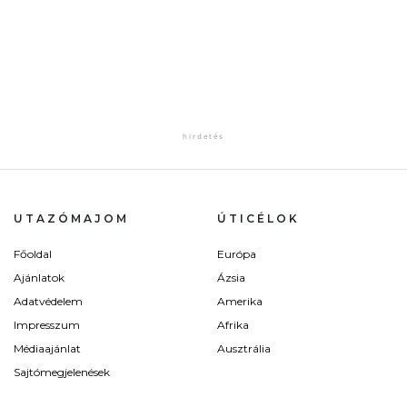
UTAZÓMAJOM
ÚTICÉLOK
Főoldal
Európa
Ajánlatok
Ázsia
Adatvédelem
Amerika
Impresszum
Afrika
Médiaajánlat
Ausztrália
Sajtómegjelenések