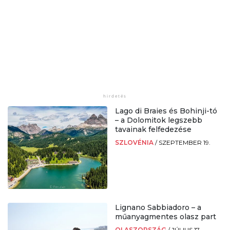
Lago di Braies és Bohinji-tó
– a Dolomitok legszebb
tavainak felfedezése
SZLOVÉNIA
/
SZEPTEMBER 19.
Lignano Sabbiadoro – a
műanyagmentes olasz part
OLASZORSZÁG
/
JÚLIUS 17.