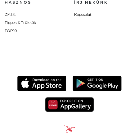
HASZNOS
ÍRJ NEKÜNK
GY.I.K.
Kapcsolat
Tippek & Trükkök
TOP10