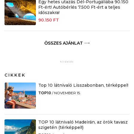
Egy hetes utazás Dél-Portugáliába 90.150
Ft-ért! Autóbérlés 7.500 Ft-ért a teljes
időszakra!
90.150 FT
ÖSSZES AJÁNLAT
CIKKEK
Top 10 látnivaló Lisszabonban, térképpel!
TOP10
/
NOVEMBER 15.
TOP 10 látnivaló Madeirán, az örök tavasz
szigetén (térképpel!)