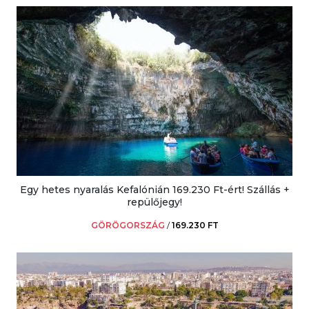
Egy hetes nyaralás Kefalónián 169.230 Ft-ért! Szállás +
repülőjegy!
GÖRÖGORSZÁG
/
169.230 FT