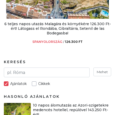
6 teljes napos utazás Malagára és környékére 126.300 Ft-
ért! Látogass el Rondába, Gibraltárra, Setenil de las
Bodegasba!
SPANYOLORSZÁG
/
126.300 FT
KERESÉS
Mehet
Ajánlatok
Cikkek
HASONLÓ AJÁNLATOK
10 napos álomutazás az Azori-szigetekre
medencés hotellel, repülővel 143.250 Ft-
ért!