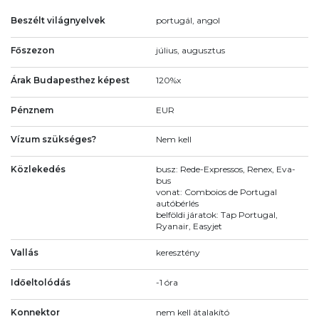
Beszélt világnyelvek
portugál, angol
Főszezon
július, augusztus
Árak Budapesthez képest
120%x
Pénznem
EUR
Vízum szükséges?
Nem kell
Közlekedés
busz: Rede-Expressos, Renex, Eva-
bus
vonat: Comboios de Portugal
autóbérlés
belföldi járatok: Tap Portugal,
Ryanair, Easyjet
Vallás
keresztény
Időeltolódás
-1 óra
Konnektor
nem kell átalakító