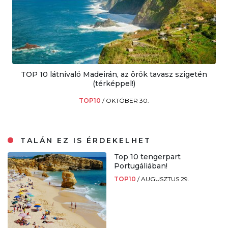
TOP 10 látnivaló Madeirán, az örök tavasz szigetén
(térképpel!)
TOP10
/
OKTÓBER 30.
TALÁN EZ IS ÉRDEKELHET
Top 10 tengerpart
Portugáliában!
TOP10
/
AUGUSZTUS 29.