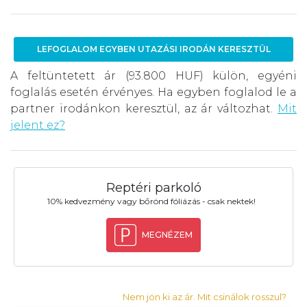
LEFOGLALOM EGYBEN UTAZÁSI IRODÁN KERESZTÜL
A feltüntetett ár (93.800 HUF) külön, egyéni
foglalás esetén érvényes. Ha egyben foglalod le a
partner irodánkon keresztül, az ár változhat.
Mit
jelent ez?
Reptéri parkoló
10% kedvezmény vagy bőrönd fóliázás - csak nektek!
MEGNÉZEM
Nem jön ki az ár. Mit csinálok rosszul?