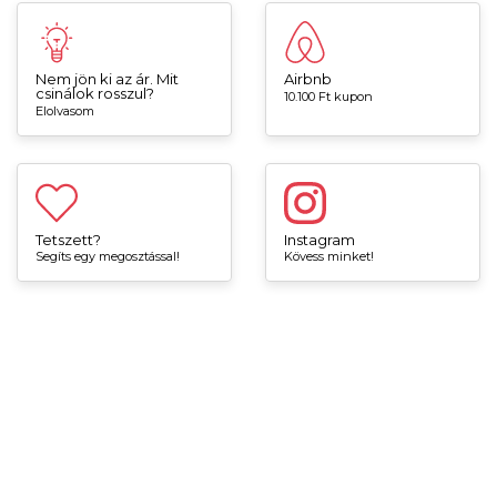
Nem jön ki az ár. Mit
Airbnb
csinálok rosszul?
10.100 Ft kupon
Elolvasom
Tetszett?
Instagram
Segíts egy megosztással!
Kövess minket!