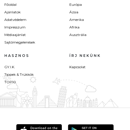
Főoldal
Európa
Ajánlatok
Ázsia
Adatvédelem
Amerika
Impresszum
Afrika
Médiaajánlat
Ausztrália
Sajtómegjelenések
HASZNOS
ÍRJ NEKÜNK
GY.I.K.
Kapcsolat
Tippek & Trükkök
TOP10