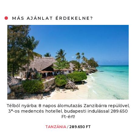
MÁS AJÁNLAT ÉRDEKELNE?
Télből nyárba: 8 napos álomutazás Zanzibárra repülővel,
3*-os medencés hotellel, budapesti indulással 289.650
Ft-ért!
TANZÁNIA
/
289.650 FT