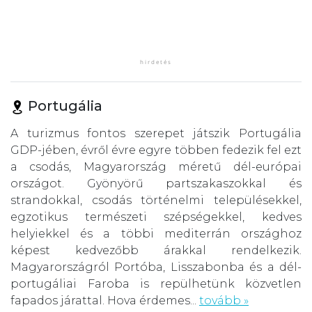
Portugália
A turizmus fontos szerepet játszik Portugália
GDP-jében, évről évre egyre többen fedezik fel ezt
a csodás, Magyarország méretű dél-európai
országot. Gyönyörű partszakaszokkal és
strandokkal, csodás történelmi településekkel,
egzotikus természeti szépségekkel, kedves
helyiekkel és a többi mediterrán országhoz
képest kedvezőbb árakkal rendelkezik.
Magyarországról Portóba, Lisszabonba és a dél-
portugáliai Faroba is repülhetünk közvetlen
fapados járattal. Hova érdemes...
tovább »