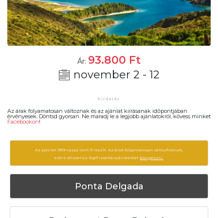
93.800
Ft
Ár:
november 2 - 12
Az árak folyamatosan változnak és az ajánlat kiírásanak időpontjában
érvényesek. Döntsd gyorsan. Ne maradj le a legjobb ajánlatokról, kövess minket
Facebookon
!
Az ajánlat 1919 napja nem frissült. Az árak folyamatosan változhatnak,
ezért célszerű a legfrissebb ajánlatokat
böngészni.
Ponta Delgada