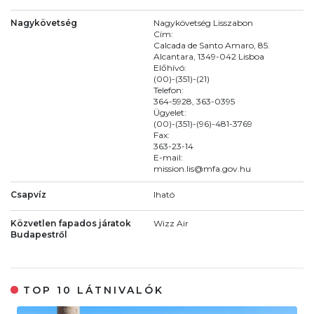
Nagykövetség
Nagykövetség Lisszabon
Cím:
Calcada de Santo Amaro, 85.
Alcantara, 1349-042 Lisboa
Előhívó:
(00)-(351)-(21)
Telefon:
364-5928, 363-0395
Ügyelet:
(00)-(351)-(96)-481-3769
Fax:
363-23-14
E-mail:
mission.lis@mfa.gov.hu
Csapvíz
Iható
Közvetlen fapados járatok
Wizz Air
Budapestről
TOP 10 LÁTNIVALÓK