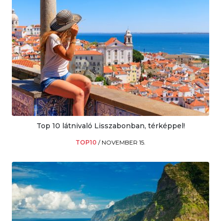
Top 10 látnivaló Lisszabonban, térképpel!
TOP10
/
NOVEMBER 15.