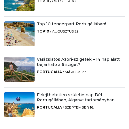
TOP10
/
OKTÓBER 30.
Top 10 tengerpart Portugáliában!
TOP10
/
AUGUSZTUS 29.
Varázslatos Azori-szigetek – 14 nap alatt
bejárható a 6 sziget?
PORTUGÁLIA
/
MÁRCIUS 27.
Felejthetetlen születésnap Dél-
Portugáliában, Algarve tartományban
PORTUGÁLIA
/
SZEPTEMBER 16.