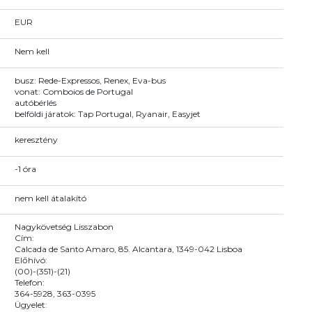
EUR
Nem kell
busz: Rede-Expressos, Renex, Eva-bus
vonat: Comboios de Portugal
autóbérlés
belföldi járatok: Tap Portugal, Ryanair, Easyjet
keresztény
-1 óra
nem kell átalakító
Nagykövetség Lisszabon
Cím:
Calcada de Santo Amaro, 85. Alcantara, 1349-042 Lisboa
Előhívó:
(00)-(351)-(21)
Telefon:
364-5928, 363-0395
Ügyelet: