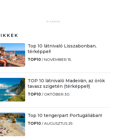
CIKKEK
Top 10 látnivaló Lisszabonban,
térképpel!
TOP10
/
NOVEMBER 15.
TOP 10 látnivaló Madeirán, az örök
tavasz szigetén (térképpel!)
TOP10
/
OKTÓBER 30.
Top 10 tengerpart Portugáliában!
TOP10
/
AUGUSZTUS 29.