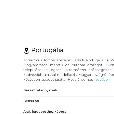
Portugália
A turizmus fontos szerepet játszik Portugália GDP
Magyarország méretű dél-európai országot. Gyöny
településekkel, egzotikus természeti szépségekkel
kedvezőbb árakkal rendelkezik. Magyarországról Port
közvetlen fapados járattal. Hova érdemes...
tovább »
Beszélt világnyelvek
Főszezon
Árak Budapesthez képest