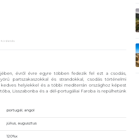
-jében, évről évre egyre többen fedezik fel ezt a csodás,
örű partszakaszokkal és strandokkal, csodás történelmi
, kedves helyiekkel és a többi mediterrán országhoz képest
óba, Lisszabonba és a dél-portugáliai Faroba is repülhetünk
portugál, angol
július, augusztus
120%x