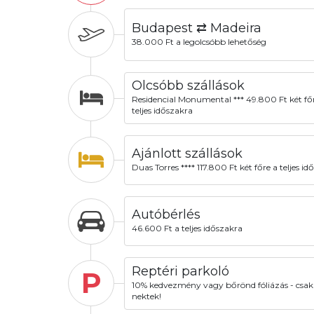
Budapest ⇄ Madeira
38.000 Ft a legolcsóbb lehetőség
Olcsóbb szállások
Residencial Monumental *** 49.800 Ft két fő
teljes időszakra
Ajánlott szállások
Duas Torres **** 117.800 Ft két főre a teljes id
Autóbérlés
46.600 Ft a teljes időszakra
Reptéri parkoló
P
10% kedvezmény vagy bőrönd fóliázás - csak
nektek!