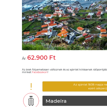
62.900
Ft
Ár:
Az árak folyamatosan változnak és az ajánlat kiírásanak időpontjáb
minket
Facebookon
!
!
Az ajánlat 1838 napja n
ezért célszer
Madeira