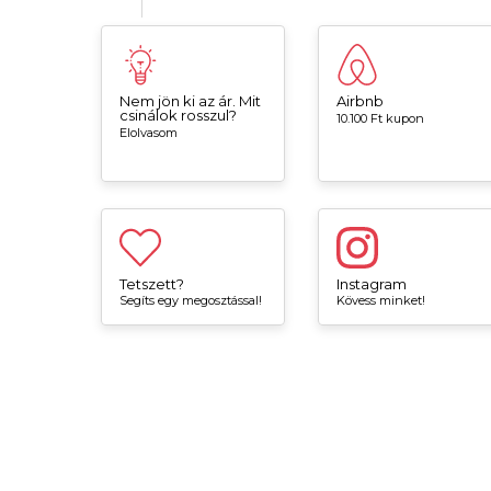
Nem jön ki az ár. Mit
Airbnb
csinálok rosszul?
10.100 Ft kupon
Elolvasom
Tetszett?
Instagram
Segíts egy megosztással!
Kövess minket!