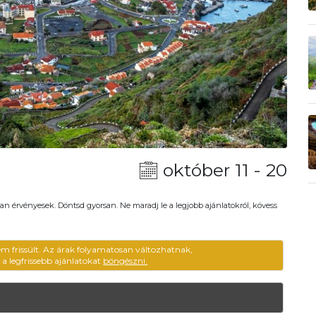
október 11 - 20
an érvényesek. Döntsd gyorsan. Ne maradj le a legjobb ajánlatokról, kövess
em frissült. Az árak folyamatosan változhatnak,
ű a legfrissebb ajánlatokat
böngészni.