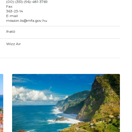
(00)-(351)-(96)-481-3769
Fax:
363-23-14
E-mail:
mission.lis@mfa.gov.hu
Iható
Wizz Air