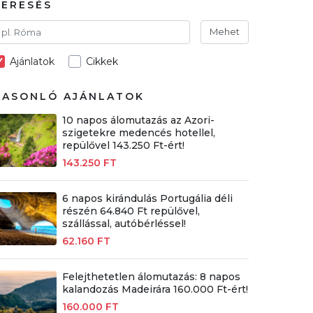
KERESÉS
Mehet
Ajánlatok
Cikkek
HASONLÓ AJÁNLATOK
10 napos álomutazás az Azori-
szigetekre medencés hotellel,
repülővel 143.250 Ft-ért!
143.250 FT
6 napos kirándulás Portugália déli
részén 64.840 Ft repülővel,
szállással, autóbérléssel!
62.160 FT
Felejthetetlen álomutazás: 8 napos
kalandozás Madeirára 160.000 Ft-ért!
160.000 FT