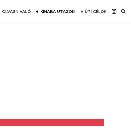
OLVASNIVALÓ
KÍNÁBA UTAZOM
ÚTI CÉLOK
Top 10 látnivalók térképpel
Európa
Tudnivalók az ajánlatok lefoglalásához
Ázsia
Tippek & Trükkök
Amerika
Utazómajom – CitySIM kártya a világutazóknak
Afrika
Interjú
Ausztrália
Élménybeszámolók
Szállodalátogatás
Sajtómegjelenések