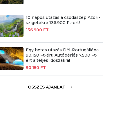
10 napos utazás a csodaszép Azori-
szigetekre 136.900 Ft-ért!
136.900 FT
Egy hetes utazás Dél-Portugáliába
90.150 Ft-ért! Autóbérlés 7.500 Ft-
ért a teljes időszakra!
90.150 FT
ÖSSZES AJÁNLAT