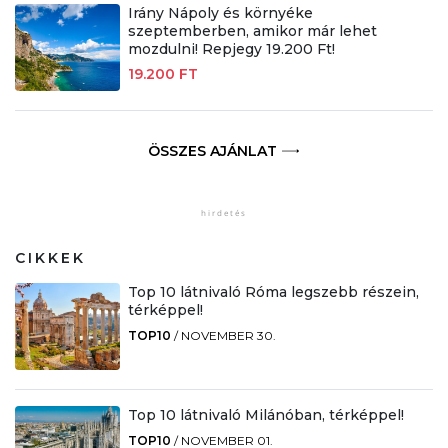
Irány Nápoly és környéke
szeptemberben, amikor már lehet
mozdulni! Repjegy 19.200 Ft!
19.200 FT
ÖSSZES AJÁNLAT
CIKKEK
Top 10 látnivaló Róma legszebb részein,
térképpel!
TOP10
/
NOVEMBER 30.
Top 10 látnivaló Milánóban, térképpel!
TOP10
/
NOVEMBER 01.