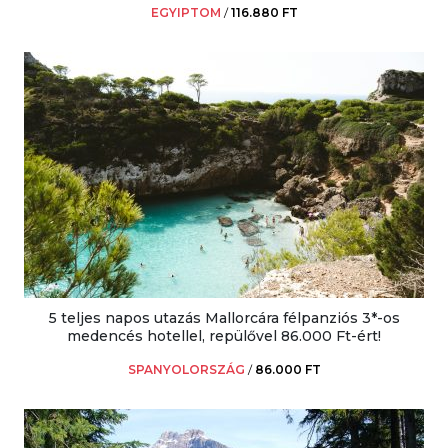
EGYIPTOM
/
116.880 FT
5 teljes napos utazás Mallorcára félpanziós 3*-os
medencés hotellel, repülővel 86.000 Ft-ért!
SPANYOLORSZÁG
/
86.000 FT