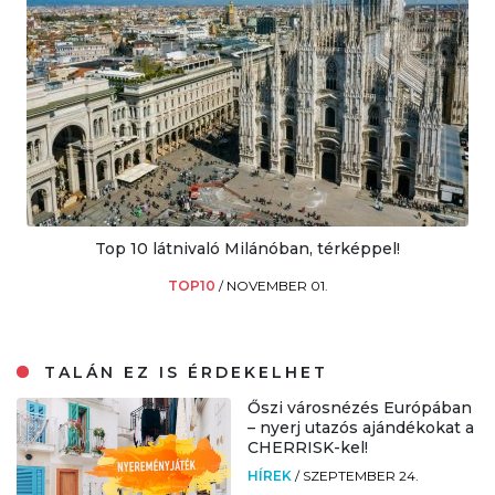
Top 10 látnivaló Milánóban, térképpel!
TOP10
/
NOVEMBER 01.
TALÁN EZ IS ÉRDEKELHET
Őszi városnézés Európában
– nyerj utazós ajándékokat a
CHERRISK-kel!
HÍREK
/
SZEPTEMBER 24.