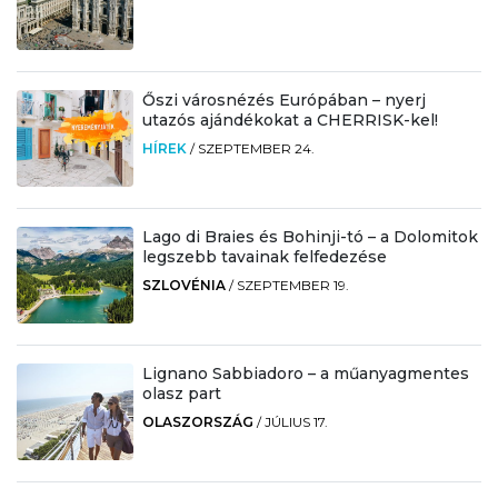
Őszi városnézés Európában – nyerj
utazós ajándékokat a CHERRISK-kel!
HÍREK
/
SZEPTEMBER 24.
Lago di Braies és Bohinji-tó – a Dolomitok
legszebb tavainak felfedezése
SZLOVÉNIA
/
SZEPTEMBER 19.
Lignano Sabbiadoro – a műanyagmentes
olasz part
OLASZORSZÁG
/
JÚLIUS 17.