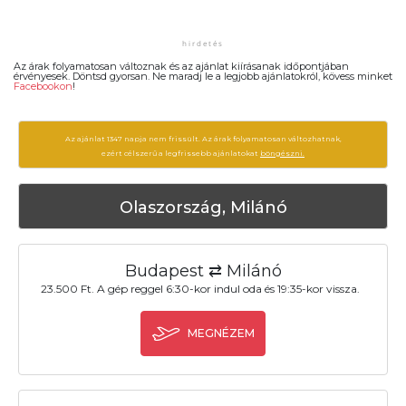
Az árak folyamatosan változnak és az ajánlat kiírásanak időpontjában
érvényesek. Döntsd gyorsan. Ne maradj le a legjobb ajánlatokról, kövess minket
Facebookon
!
Az ajánlat 1347 napja nem frissült. Az árak folyamatosan változhatnak,
ezért célszerű a legfrissebb ajánlatokat
böngészni.
Olaszország, Milánó
Budapest ⇄ Milánó
23.500 Ft. A gép reggel 6:30-kor indul oda és 19:35-kor vissza.
MEGNÉZEM