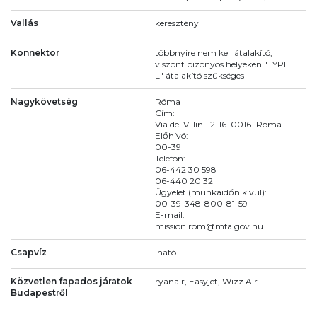
Vallás
keresztény
Konnektor
többnyire nem kell átalakító,
viszont bizonyos helyeken "TYPE
L" átalakító szükséges
Nagykövetség
Róma
Cím:
Via dei Villini 12-16. 00161 Roma
Előhívó:
00-39
Telefon:
06-442 30 598
06-440 20 32
Ügyelet (munkaidőn kívül):
00-39-348-800-81-59
E-mail:
mission.rom@mfa.gov.hu
Csapvíz
Iható
Közvetlen fapados járatok
ryanair, Easyjet, Wizz Air
Budapestről