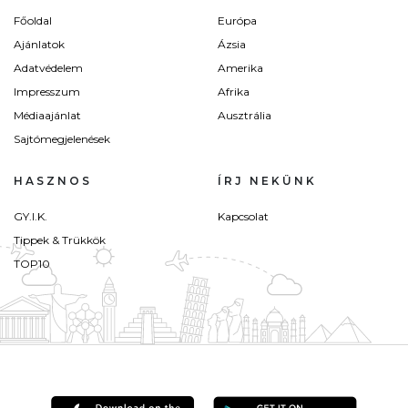
Főoldal
Európa
Ajánlatok
Ázsia
Adatvédelem
Amerika
Impresszum
Afrika
Médiaajánlat
Ausztrália
Sajtómegjelenések
HASZNOS
ÍRJ NEKÜNK
GY.I.K.
Kapcsolat
Tippek & Trükkök
TOP10