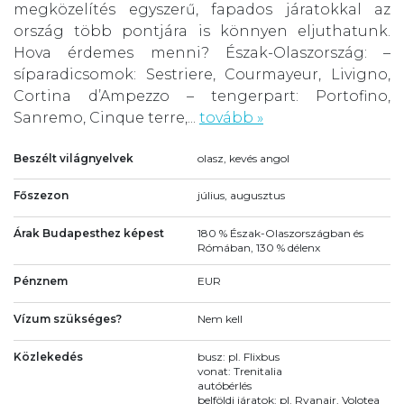
megközelítés egyszerű, fapados járatokkal az
ország több pontjára is könnyen eljuthatunk.
Hova érdemes menni? Észak-Olaszország: –
síparadicsomok: Sestriere, Courmayeur, Livigno,
Cortina d’Ampezzo – tengerpart: Portofino,
Sanremo, Cinque terre,...
tovább »
Beszélt világnyelvek
olasz, kevés angol
Főszezon
július, augusztus
Árak Budapesthez képest
180 % Észak-Olaszországban és
Rómában, 130 % délenx
Pénznem
EUR
Vízum szükséges?
Nem kell
Közlekedés
busz: pl. Flixbus
vonat: Trenitalia
autóbérlés
belföldi járatok: pl. Ryanair, Volotea