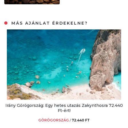
MÁS AJÁNLAT ÉRDEKELNE?
Irány Görögország: Egy hetes utazás Zakynthosra 72.440
Ft-ért!
GÖRÖGORSZÁG
/
72.440 FT