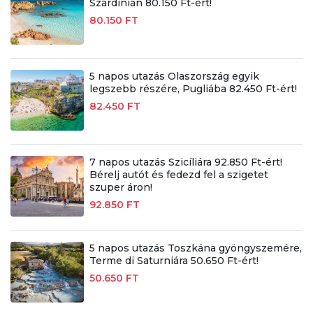
Szardínián 80.150 Ft-ért!
80.150 FT
5 napos utazás Olaszország egyik
legszebb részére, Pugliába 82.450 Ft-ért!
82.450 FT
7 napos utazás Szicíliára 92.850 Ft-ért!
Bérelj autót és fedezd fel a szigetet
szuper áron!
92.850 FT
5 napos utazás Toszkána gyöngyszemére,
Terme di Saturniára 50.650 Ft-ért!
50.650 FT