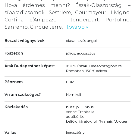
Hova érdemes menni? Észak-Olaszország: –
síparadicsomok: Sestriere, Courmayeur, Livigno,
Cortina d’Ampezzo – tengerpart: Portofino,
Sanremo, Cinque terre,...
tovább »
Beszélt világnyelvek
olasz, kevés angol
Főszezon
július, augusztus
Árak Budapesthez képest
180 % Észak-Olaszországban és
Rómában, 130 % délenx
Pénznem
EUR
Vízum szükséges?
Nem kell
Közlekedés
busz: pl. Flixbus
vonat: Trenitalia
autóbérlés
belföldi járatok: pl. Ryanair, Volotea
Vallás
keresztény