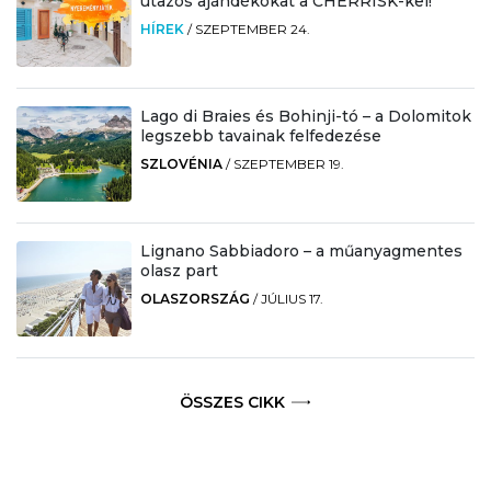
utazós ajándékokat a CHERRISK-kel!
HÍREK
/
SZEPTEMBER 24.
Lago di Braies és Bohinji-tó – a Dolomitok
legszebb tavainak felfedezése
SZLOVÉNIA
/
SZEPTEMBER 19.
Lignano Sabbiadoro – a műanyagmentes
olasz part
OLASZORSZÁG
/
JÚLIUS 17.
ÖSSZES CIKK