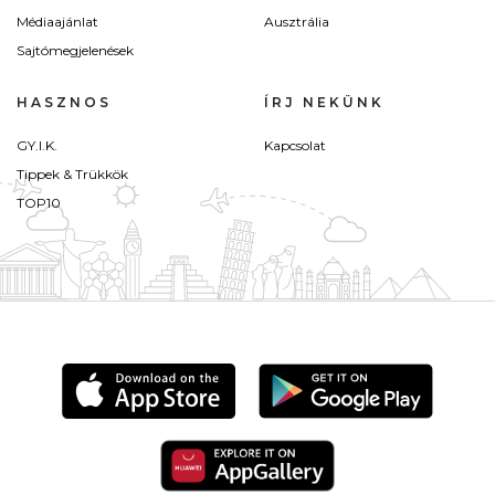
Médiaajánlat
Ausztrália
Sajtómegjelenések
HASZNOS
ÍRJ NEKÜNK
GY.I.K.
Kapcsolat
Tippek & Trükkök
TOP10