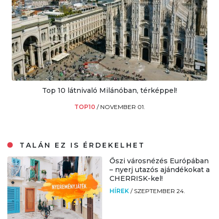
Top 10 látnivaló Milánóban, térképpel!
TOP10
/
NOVEMBER 01.
TALÁN EZ IS ÉRDEKELHET
Őszi városnézés Európában
– nyerj utazós ajándékokat a
CHERRISK-kel!
HÍREK
/
SZEPTEMBER 24.