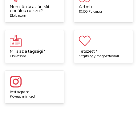
Nem jön ki az ár. Mit
Airbnb
csinálok rosszul?
10.100 Ft kupon
Elolvasom
Mi is az a tagsági?
Tetszett?
Elolvasom
Segíts egy megosztással!
Instagram
Kövess minket!