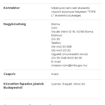
Konnektor
többnyire nem kell átalakító,
viszont bizonyos helyeken "TYPE
L" átalakító szükséges
Nagykövetség
Róma
Cím:
Via dei Villini 12-16. 00161 Roma
Előhívó:
00-39
Telefon:
06-442 30 598
06-440 20 32
Ügyelet (munkaidőn kívül):
00-39-348-800-81-59
E-mail:
mission.rom@mfa.gov.hu
Csapvíz
Iható
Közvetlen fapados járatok
ryanair, Easyjet, Wizz Air
Budapestről