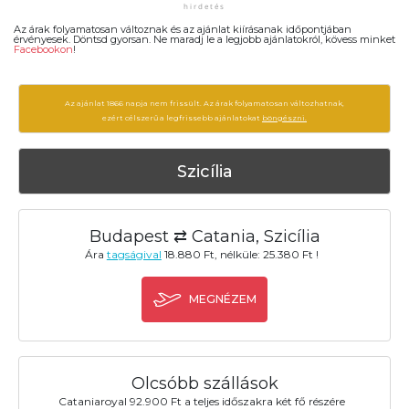
Az árak folyamatosan változnak és az ajánlat kiírásanak időpontjában
érvényesek. Döntsd gyorsan. Ne maradj le a legjobb ajánlatokról, kövess minket
Facebookon
!
Az ajánlat 1866 napja nem frissült. Az árak folyamatosan változhatnak,
ezért célszerű a legfrissebb ajánlatokat
böngészni.
Szicília
Budapest ⇄ Catania, Szicília
Ára
tagságival
18.880 Ft, nélküle: 25.380 Ft !
MEGNÉZEM
Olcsóbb szállások
Cataniaroyal 92.900 Ft a teljes időszakra két fő részére