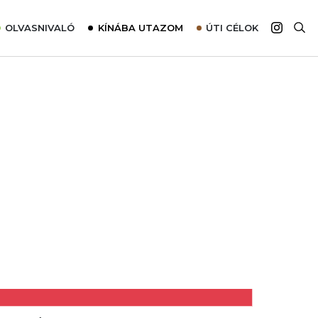
OLVASNIVALÓ
KÍNÁBA UTAZOM
ÚTI CÉLOK
Top 10 látnivalók térképpel
Európa
Tudnivalók az ajánlatok lefoglalásához
Ázsia
Tippek & Trükkök
Amerika
Utazómajom – CitySIM kártya a világutazóknak
Afrika
Interjú
Ausztrália
Élménybeszámolók
Szállodalátogatás
Sajtómegjelenések