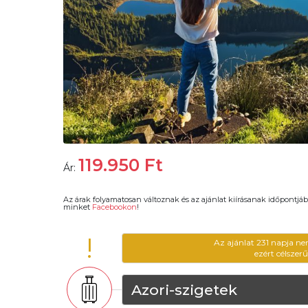
119.950
Ft
Ár:
Az árak folyamatosan változnak és az ajánlat kiírásanak időpontjáb
minket
Facebookon
!
!
Az ajánlat 231 napja ne
ezért célszer
Azori-szigetek