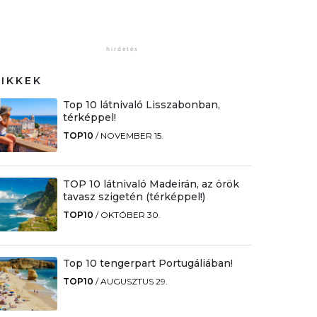
CIKKEK
Top 10 látnivaló Lisszabonban,
térképpel!
TOP10
/
NOVEMBER 15.
TOP 10 látnivaló Madeirán, az örök
tavasz szigetén (térképpel!)
TOP10
/
OKTÓBER 30.
Top 10 tengerpart Portugáliában!
TOP10
/
AUGUSZTUS 29.