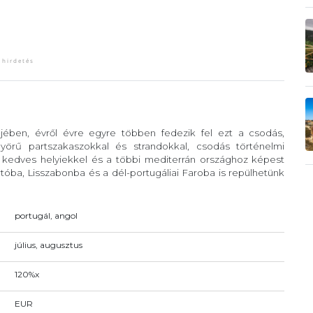
-jében, évről évre egyre többen fedezik fel ezt a csodás,
örű partszakaszokkal és strandokkal, csodás történelmi
, kedves helyiekkel és a többi mediterrán országhoz képest
óba, Lisszabonba és a dél-portugáliai Faroba is repülhetünk
portugál, angol
július, augusztus
120%x
EUR