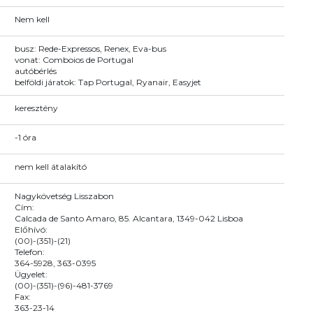
Nem kell
busz: Rede-Expressos, Renex, Eva-bus
vonat: Comboios de Portugal
autóbérlés
belföldi járatok: Tap Portugal, Ryanair, Easyjet
keresztény
-1 óra
nem kell átalakító
Nagykövetség Lisszabon
Cím:
Calcada de Santo Amaro, 85. Alcantara, 1349-042 Lisboa
Előhívó:
(00)-(351)-(21)
Telefon:
364-5928, 363-0395
Ügyelet:
(00)-(351)-(96)-481-3769
Fax:
363-23-14