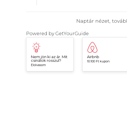
Naptár nézet, tová
Powered by
GetYourGuide
Nem jön ki az ár. Mit
Airbnb
csinálok rosszul?
10.100 Ft kupon
Elolvasom