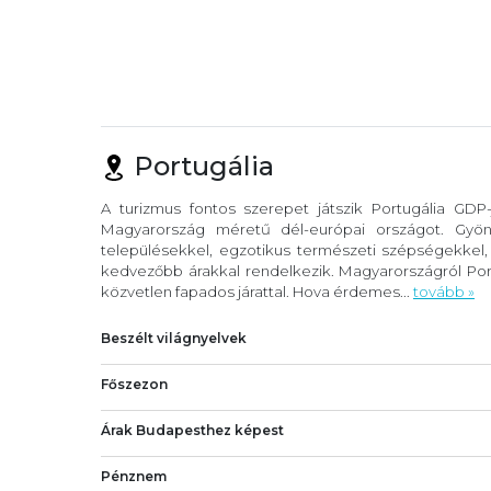
Portugália
A turizmus fontos szerepet játszik Portugália GDP
Magyarország méretű dél-európai országot. Gyöny
településekkel, egzotikus természeti szépségekkel
kedvezőbb árakkal rendelkezik. Magyarországról Port
közvetlen fapados járattal. Hova érdemes...
tovább »
Beszélt világnyelvek
Főszezon
Árak Budapesthez képest
Pénznem