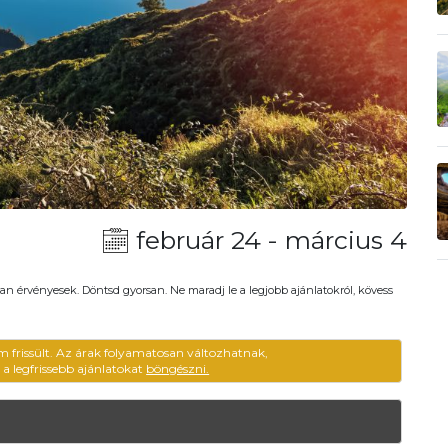
február 24 - március 4
an érvényesek. Döntsd gyorsan. Ne maradj le a legjobb ajánlatokról, kövess
m frissült. Az árak folyamatosan változhatnak,
ű a legfrissebb ajánlatokat
böngészni.