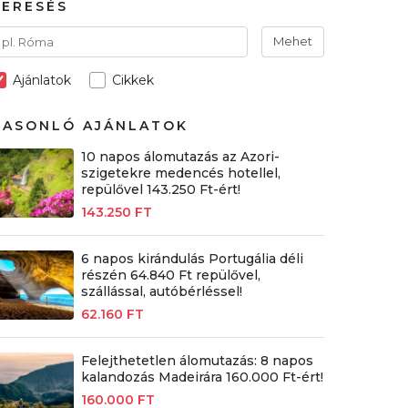
KERESÉS
Mehet
Ajánlatok
Cikkek
HASONLÓ AJÁNLATOK
10 napos álomutazás az Azori-
szigetekre medencés hotellel,
repülővel 143.250 Ft-ért!
143.250 FT
6 napos kirándulás Portugália déli
részén 64.840 Ft repülővel,
szállással, autóbérléssel!
62.160 FT
Felejthetetlen álomutazás: 8 napos
kalandozás Madeirára 160.000 Ft-ért!
160.000 FT