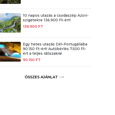
10 napos utazás a csodaszép Azori-
szigetekre 136.900 Ft-ért!
136.900 FT
Egy hetes utazás Dél-Portugáliába
90.150 Ft-ért! Autóbérlés 7.500 Ft-
ért a teljes időszakra!
90.150 FT
ÖSSZES AJÁNLAT