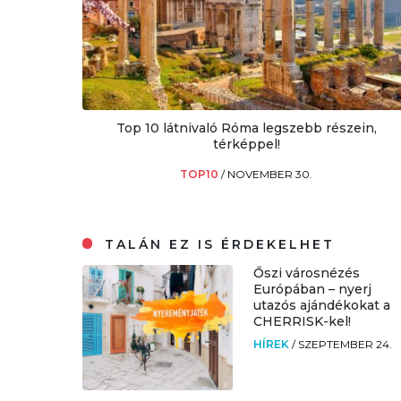
Top 10 látnivaló Róma legszebb részein,
térképpel!
TOP10
/
NOVEMBER 30.
TALÁN EZ IS ÉRDEKELHET
Őszi városnézés
Európában – nyerj
utazós ajándékokat a
CHERRISK-kel!
HÍREK
/
SZEPTEMBER 24.