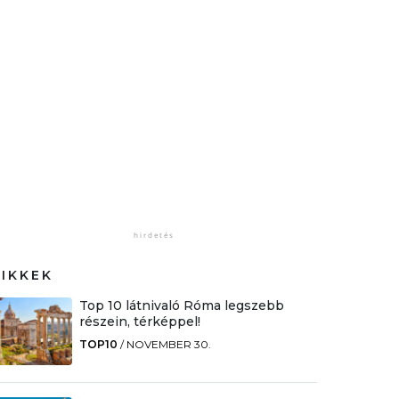
CIKKEK
Top 10 látnivaló Róma legszebb
részein, térképpel!
TOP10
/
NOVEMBER 30.