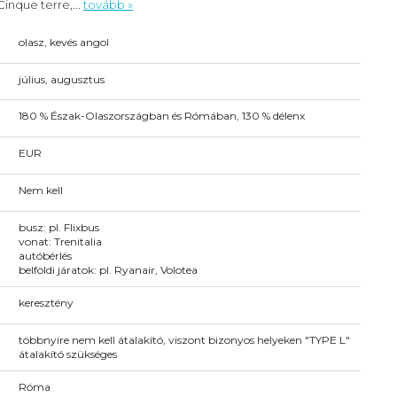
inque terre,...
tovább »
olasz, kevés angol
július, augusztus
180 % Észak-Olaszországban és Rómában, 130 % délenx
EUR
Nem kell
busz: pl. Flixbus
vonat: Trenitalia
autóbérlés
belföldi járatok: pl. Ryanair, Volotea
keresztény
többnyire nem kell átalakító, viszont bizonyos helyeken "TYPE L"
átalakító szükséges
Róma