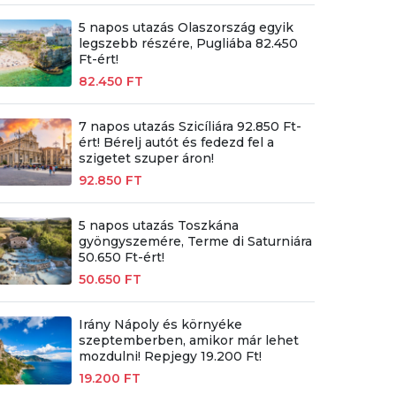
5 napos utazás Olaszország egyik
legszebb részére, Pugliába 82.450
Ft-ért!
82.450 FT
7 napos utazás Szicíliára 92.850 Ft-
ért! Bérelj autót és fedezd fel a
szigetet szuper áron!
92.850 FT
5 napos utazás Toszkána
gyöngyszemére, Terme di Saturniára
50.650 Ft-ért!
50.650 FT
Irány Nápoly és környéke
szeptemberben, amikor már lehet
mozdulni! Repjegy 19.200 Ft!
19.200 FT