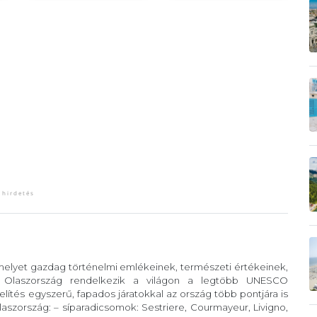
 melyet gazdag történelmi emlékeinek, természeti értékeinek,
. Olaszország rendelkezik a világon a legtöbb UNESCO
lítés egyszerű, fapados járatokkal az ország több pontjára is
szország: – síparadicsomok: Sestriere, Courmayeur, Livigno,