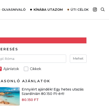
OLVASNIVALÓ
KÍNÁBA UTAZOM
ÚTI CÉLOK
Top 10 látnivalók térképpel
Európa
Tudnivalók az ajánlatok lefoglalásához
Ázsia
Tippek & Trükkök
Amerika
Utazómajom – CitySIM kártya a világutazóknak
Afrika
KERESÉS
Interjú
Ausztrália
Mehet
Élménybeszámolók
Ajánlatok
Cikkek
Szállodalátogatás
Sajtómegjelenések
HASONLÓ AJÁNLATOK
Ennyiért ajándék! Egy hetes utazás
Szardínián 80.150 Ft-ért!
80.150 FT