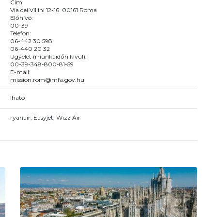
Cím:
Via dei Villini 12-16. 00161 Roma
Előhívó:
00-39
Telefon:
06-442 30 598
06-440 20 32
Ügyelet (munkaidőn kívül):
00-39-348-800-81-59
E-mail:
mission.rom@mfa.gov.hu
Iható
ryanair, Easyjet, Wizz Air