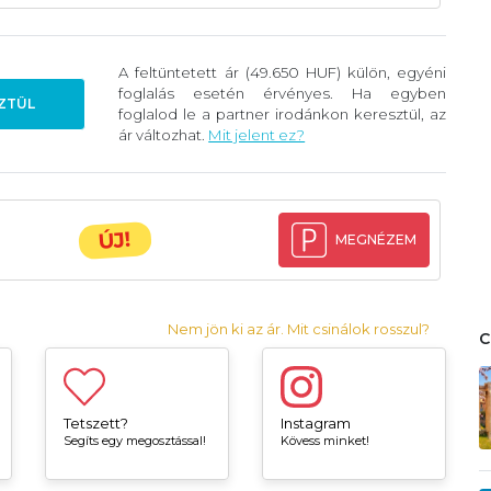
A feltüntetett ár (49.650 HUF) külön, egyéni
foglalás esetén érvényes. Ha egyben
ZTÜL
foglalod le a partner irodánkon keresztül, az
ár változhat.
Mit jelent ez?
ÚJ!
MEGNÉZEM
Nem jön ki az ár. Mit csinálok rosszul?
Tetszett?
Instagram
Segíts egy megosztással!
Kövess minket!