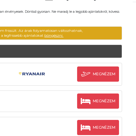
an érvényesek. Döntsd gyorsan. Ne maradj le a legjobb ajánlatokról, kövess
em frissült. Az árak folyamatosan változhatnak,
ű a legfrissebb ajánlatokat
böngészni.
MEGNÉZEM
MEGNÉZEM
MEGNÉZEM