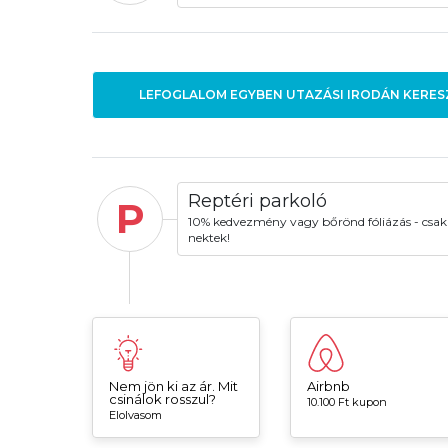
LEFOGLALOM EGYBEN UTAZÁSI IRODÁN KERES
Reptéri parkoló
P
10% kedvezmény vagy bőrönd fóliázás - csak
nektek!
Nem jön ki az ár. Mit
Airbnb
csinálok rosszul?
10.100 Ft kupon
Elolvasom