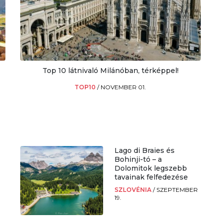
Top 10 látnivaló Milánóban, térképpel!
TOP10
/
NOVEMBER 01.
Lago di Braies és
Bohinji-tó – a
Dolomitok legszebb
tavainak felfedezése
SZLOVÉNIA
/
SZEPTEMBER
19.