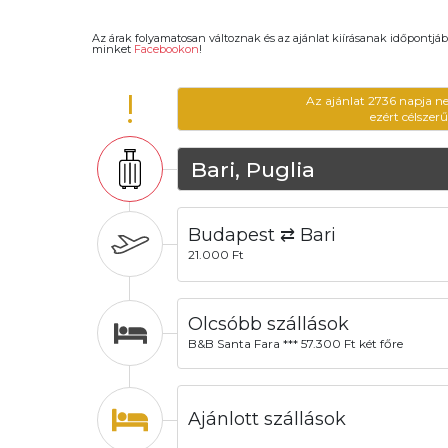
Az árak folyamatosan változnak és az ajánlat kiírásanak időpontjáb
minket
Facebookon
!
!
Az ajánlat 2736 napja n
ezért célszer
Bari, Puglia
Budapest ⇄ Bari
21.000 Ft
Olcsóbb szállások
B&B Santa Fara *** 57.300 Ft két főre
Ajánlott szállások