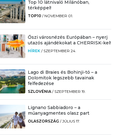
Top 10 látnivaló Milánóban,
térképpel!
TOP10
/
NOVEMBER 01.
Őszi városnézés Európában – nyerj
utazós ajándékokat a CHERRISK-kel!
HÍREK
/
SZEPTEMBER 24.
Lago di Braies és Bohinji-tó – a
Dolomitok legszebb tavainak
felfedezése
SZLOVÉNIA
/
SZEPTEMBER 19.
Lignano Sabbiadoro – a
műanyagmentes olasz part
OLASZORSZÁG
/
JÚLIUS 17.