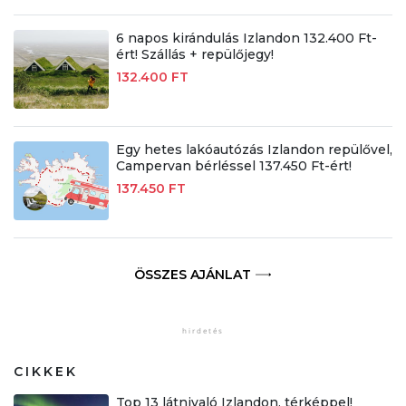
6 napos kirándulás Izlandon 132.400 Ft-
ért! Szállás + repülőjegy!
132.400 FT
Egy hetes lakóautózás Izlandon repülővel,
Campervan bérléssel 137.450 Ft-ért!
137.450 FT
ÖSSZES AJÁNLAT
CIKKEK
Top 13 látnivaló Izlandon, térképpel!