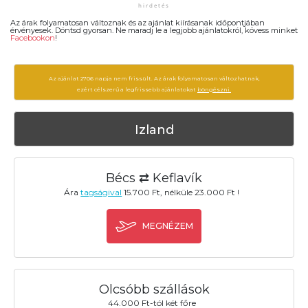
Az árak folyamatosan változnak és az ajánlat kiírásanak időpontjában
érvényesek. Döntsd gyorsan. Ne maradj le a legjobb ajánlatokról, kövess minket
Facebookon
!
Az ajánlat 2706 napja nem frissült. Az árak folyamatosan változhatnak,
ezért célszerű a legfrissebb ajánlatokat
böngészni.
Izland
Bécs ⇄ Keflavík
Ára
tagságival
15.700 Ft, nélküle 23.000 Ft !
MEGNÉZEM
Olcsóbb szállások
44.000 Ft-tól két főre