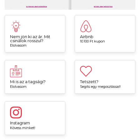
Nem jön ki az ár. Mit
Airbnb
csinálok rosszul?
10.100 Ft kupon
Elolvasom
Mi is az a tagsági?
Tetszett?
Elolvasom
Segíts egy megosztással!
Instagram
Kövess minket!