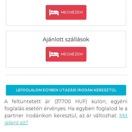
MEGNÉZEM
Ajánlott szállások
MEGNÉZEM
LEFOGLALOM EGYBEN UTAZÁSI IRODÁN KERESZTÜL
A feltüntetett ár (37.700 HUF) külön, egyéni
foglalás esetén érvényes. Ha egyben foglalod le a
partner irodánkon keresztül, az ár változhat.
Mit
jelent ez?