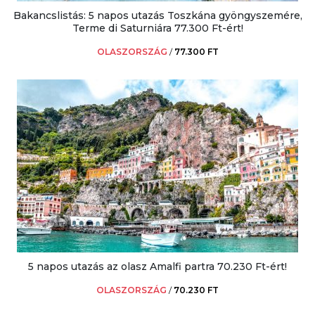
Bakancslistás: 5 napos utazás Toszkána gyöngyszemére,
Terme di Saturniára 77.300 Ft-ért!
OLASZORSZÁG
/
77.300 FT
5 napos utazás az olasz Amalfi partra 70.230 Ft-ért!
OLASZORSZÁG
/
70.230 FT