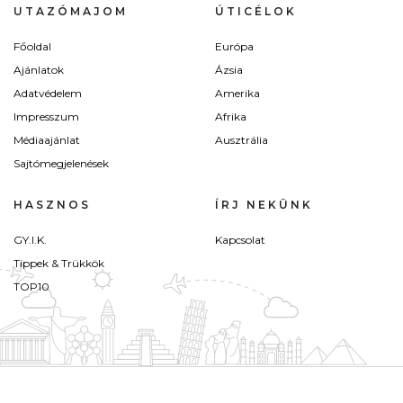
UTAZÓMAJOM
ÚTICÉLOK
Főoldal
Európa
Ajánlatok
Ázsia
Adatvédelem
Amerika
Impresszum
Afrika
Médiaajánlat
Ausztrália
Sajtómegjelenések
HASZNOS
ÍRJ NEKÜNK
GY.I.K.
Kapcsolat
Tippek & Trükkök
TOP10