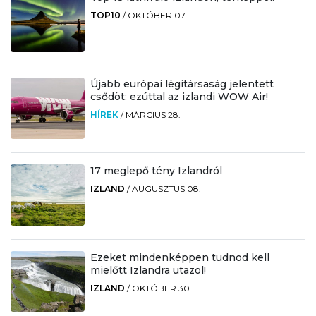
TOP10
/
OKTÓBER 07.
Újabb európai légitársaság jelentett
csődöt: ezúttal az izlandi WOW Air!
HÍREK
/
MÁRCIUS 28.
17 meglepő tény Izlandról
IZLAND
/
AUGUSZTUS 08.
Ezeket mindenképpen tudnod kell
mielőtt Izlandra utazol!
IZLAND
/
OKTÓBER 30.