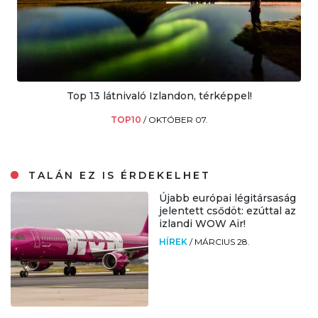
Top 13 látnivaló Izlandon, térképpel!
TOP10
/
OKTÓBER 07.
TALÁN EZ IS ÉRDEKELHET
Újabb európai légitársaság
jelentett csődöt: ezúttal az
izlandi WOW Air!
HÍREK
/
MÁRCIUS 28.