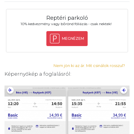
Reptéri parkoló
10% kedvezmény vagy bőrönd fóliázás - csak nektek!
MEGNÉZEM
Nem jön ki az ár. Mit csinálok rosszul?
Képernyőkép a foglalásról: