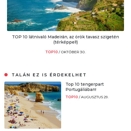
TOP 10 látnivaló Madeirán, az örök tavasz szigetén
(térképpel!)
TOP10
/
OKTÓBER 30.
TALÁN EZ IS ÉRDEKELHET
Top 10 tengerpart
Portugáliában!
TOP10
/
AUGUSZTUS 29.