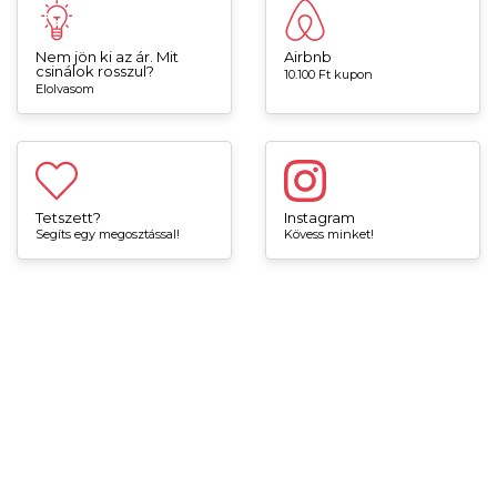
Nem jön ki az ár. Mit
Airbnb
csinálok rosszul?
10.100 Ft kupon
Elolvasom
Tetszett?
Instagram
Segíts egy megosztással!
Kövess minket!