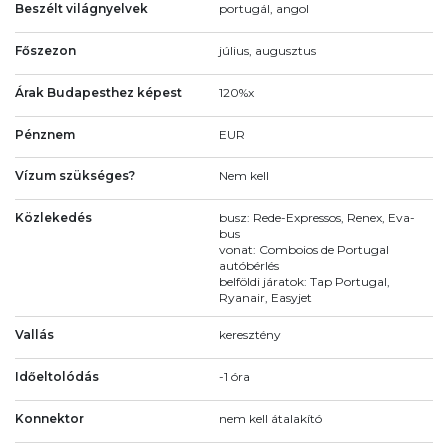
Beszélt világnyelvek
portugál, angol
Főszezon
július, augusztus
Árak Budapesthez képest
120%x
Pénznem
EUR
Vízum szükséges?
Nem kell
Közlekedés
busz: Rede-Expressos, Renex, Eva-
bus
vonat: Comboios de Portugal
autóbérlés
belföldi járatok: Tap Portugal,
Ryanair, Easyjet
Vallás
keresztény
Időeltolódás
-1 óra
Konnektor
nem kell átalakító