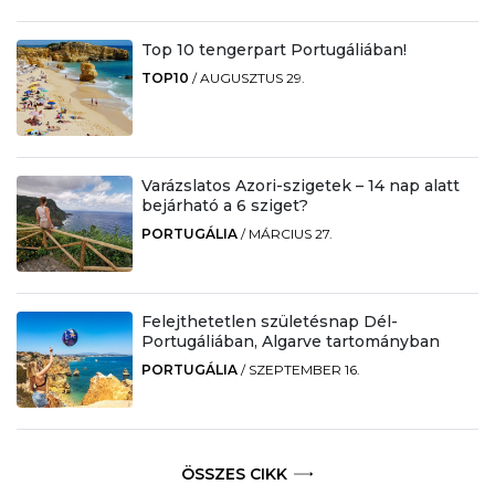
Top 10 tengerpart Portugáliában!
TOP10
/
AUGUSZTUS 29.
Varázslatos Azori-szigetek – 14 nap alatt
bejárható a 6 sziget?
PORTUGÁLIA
/
MÁRCIUS 27.
Felejthetetlen születésnap Dél-
Portugáliában, Algarve tartományban
PORTUGÁLIA
/
SZEPTEMBER 16.
ÖSSZES CIKK