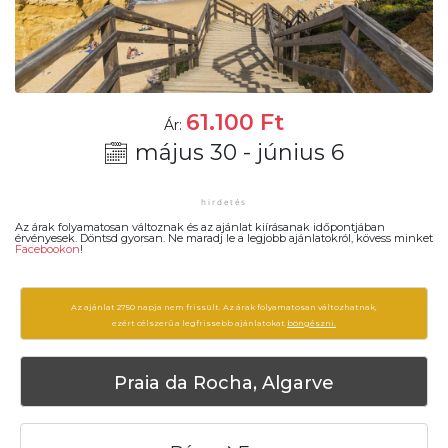
61.100
Ft
Ár:
május 30 - június 6
Az árak folyamatosan változnak és az ajánlat kiírásanak időpontjában
érvényesek. Döntsd gyorsan. Ne maradj le a legjobb ajánlatokról, kövess minket
Facebookon
!
Az ajánlat 2750 napja nem frissült. Az árak folyamatosan változhatnak,
ezért célszerű a legfrissebb ajánlatokat
böngészni.
Praia da Rocha, Algarve