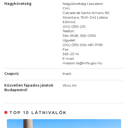
Nagykövetség
Nagykövetség Lisszabon
Cím:
Calcada de Santo Amaro, 85.
Alcantara, 1349-042 Lisboa
Előhívó:
(00)-(351)-(21)
Telefon:
364-5928, 363-0395
Ügyelet:
(00)-(351)-(96)-481-3769
Fax:
363-23-14
E-mail:
mission.lis@mfa.gov.hu
Csapvíz
Iható
Közvetlen fapados járatok
Wizz Air
Budapestről
TOP 10 LÁTNIVALÓK