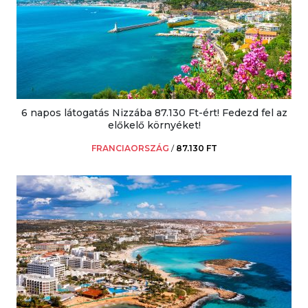
6 napos látogatás Nizzába 87.130 Ft-ért! Fedezd fel az
előkelő környéket!
FRANCIAORSZÁG
/
87.130 FT