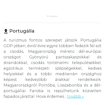
Portugália
A turizmus fontos szerepet játszik Portugália
GDP-jében, évről évre egyre többen fedezik fel ezt
a csodás, Magyarország méretű dél-európai
országot. Gyönyörű partszakaszokkal és
strandokkal, csodás történelmi településekkel,
egzotikus természeti szépségekkel, kedves
helyiekkel és a többi mediterrán országhoz
képest kedvezőbb árakkal rendelkezik.
Magyarországról Portóba, Lisszabonba és a dél-
portugáliai Faroba is repülhetünk közvetlen
fapados járattal. Hova érdemes...
tovább »