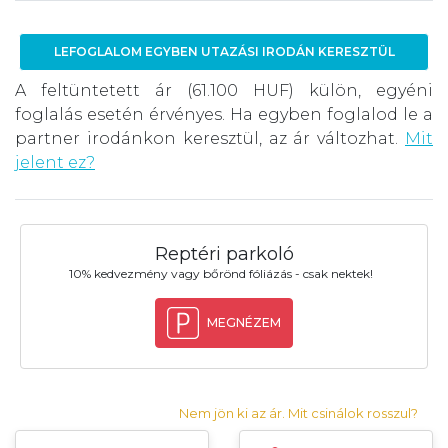
LEFOGLALOM EGYBEN UTAZÁSI IRODÁN KERESZTÜL
A feltüntetett ár (61.100 HUF) külön, egyéni
foglalás esetén érvényes. Ha egyben foglalod le a
partner irodánkon keresztül, az ár változhat.
Mit
jelent ez?
Reptéri parkoló
10% kedvezmény vagy bőrönd fóliázás - csak nektek!
MEGNÉZEM
Nem jön ki az ár. Mit csinálok rosszul?