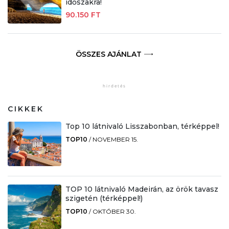
időszakra!
90.150 FT
ÖSSZES AJÁNLAT
CIKKEK
Top 10 látnivaló Lisszabonban, térképpel!
TOP10
/
NOVEMBER 15.
TOP 10 látnivaló Madeirán, az örök tavasz
szigetén (térképpel!)
TOP10
/
OKTÓBER 30.