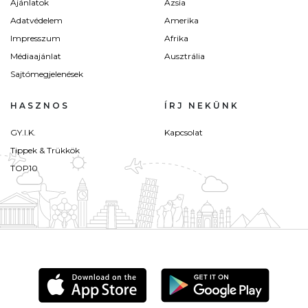
Ajánlatok
Ázsia
Adatvédelem
Amerika
Impresszum
Afrika
Médiaajánlat
Ausztrália
Sajtómegjelenések
HASZNOS
ÍRJ NEKÜNK
GY.I.K.
Kapcsolat
Tippek & Trükkök
TOP10