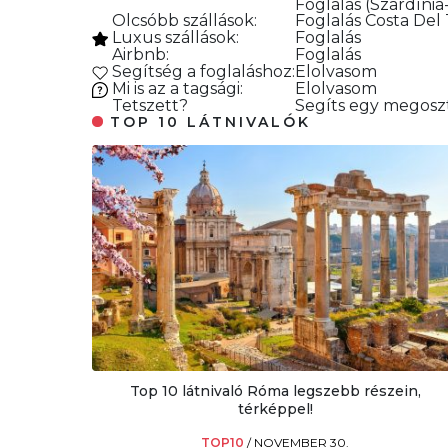
Foglalás
(Szardíni
Olcsóbb szállások:
Foglalás
Costa Del
Luxus szállások:
Foglalás
Airbnb:
Foglalás
Segítség a foglaláshoz:
Elolvasom
Mi is az a tagsági:
Elolvasom
Tetszett?
Segíts egy megoszt
TOP 10 LÁTNIVALÓK
Top 10 látnivaló Róma legszebb részein,
térképpel!
TOP10
/
NOVEMBER 30.