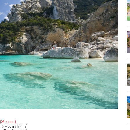
(8 nap)
->Szardínia)