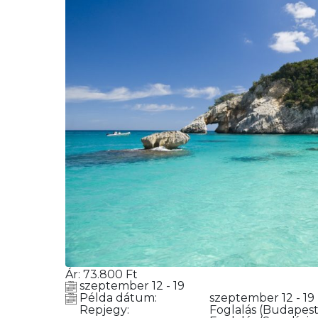
Ár:
73.800
Ft
szeptember 12 - 19
Példa dátum:
szeptember 12 - 19
Repjegy:
Foglalás
(Budapest