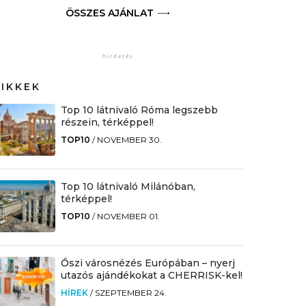
ÖSSZES AJÁNLAT
CIKKEK
Top 10 látnivaló Róma legszebb
részein, térképpel!
TOP10
/
NOVEMBER 30.
Top 10 látnivaló Milánóban,
térképpel!
TOP10
/
NOVEMBER 01.
Őszi városnézés Európában – nyerj
utazós ajándékokat a CHERRISK-kel!
HÍREK
/
SZEPTEMBER 24.