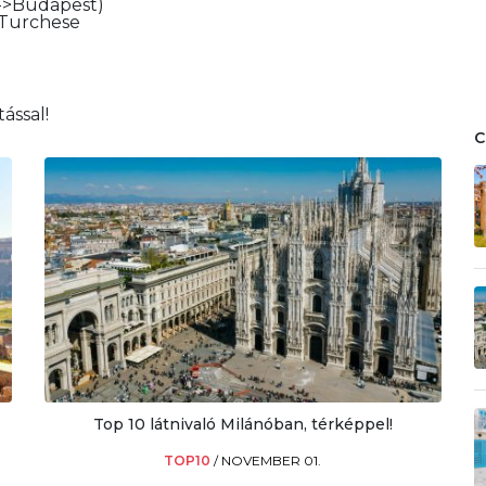
a->Budapest)
 Turchese
ással!
Top 10 látnivaló Milánóban, térképpel!
TOP10
/
NOVEMBER 01.