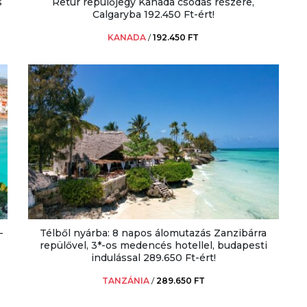
s
Retúr repülőjegy Kanada csodás részére,
Calgaryba 192.450 Ft-ért!
KANADA
/
192.450 FT
-
Télből nyárba: 8 napos álomutazás Zanzibárra
repülővel, 3*-os medencés hotellel, budapesti
indulással 289.650 Ft-ért!
TANZÁNIA
/
289.650 FT