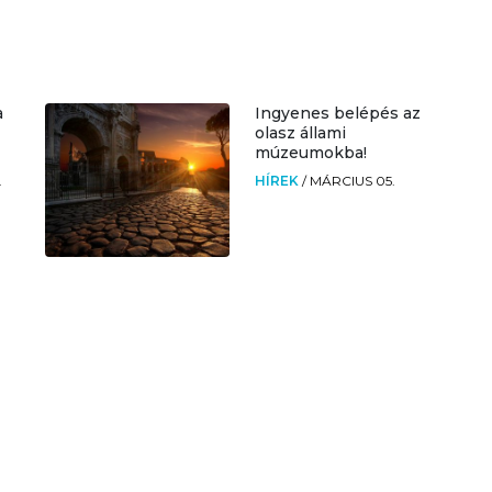
a
Ingyenes belépés az
olasz állami
múzeumokba!
.
HÍREK
/
MÁRCIUS 05.