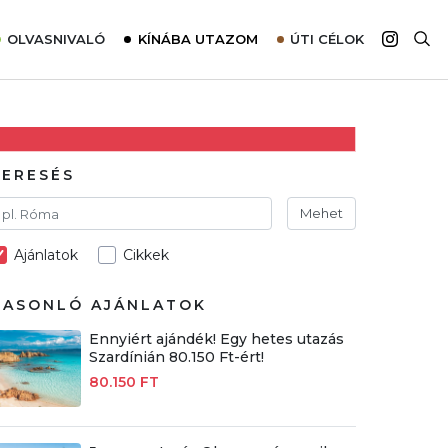
OLVASNIVALÓ
KÍNÁBA UTAZOM
ÚTI CÉLOK
Top 10 látnivalók térképpel
Európa
Tudnivalók az ajánlatok lefoglalásához
Ázsia
Tippek & Trükkök
Amerika
KERESÉS
Utazómajom – CitySIM kártya a világutazóknak
Afrika
Mehet
Interjú
Ausztrália
Élménybeszámolók
Ajánlatok
Cikkek
Szállodalátogatás
HASONLÓ AJÁNLATOK
Sajtómegjelenések
Ennyiért ajándék! Egy hetes utazás
Szardínián 80.150 Ft-ért!
80.150 FT