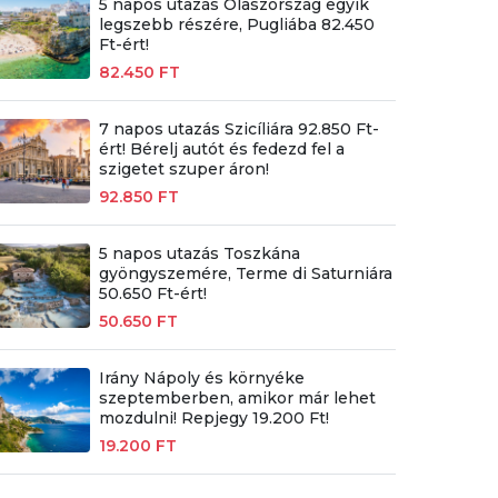
5 napos utazás Olaszország egyik
legszebb részére, Pugliába 82.450
Ft-ért!
82.450 FT
7 napos utazás Szicíliára 92.850 Ft-
ért! Bérelj autót és fedezd fel a
szigetet szuper áron!
92.850 FT
5 napos utazás Toszkána
gyöngyszemére, Terme di Saturniára
50.650 Ft-ért!
50.650 FT
Irány Nápoly és környéke
szeptemberben, amikor már lehet
mozdulni! Repjegy 19.200 Ft!
19.200 FT