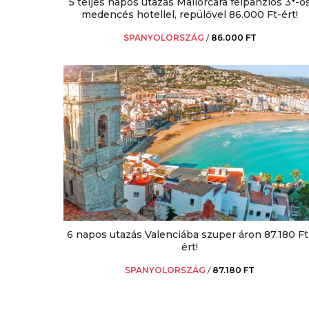
5 teljes napos utazás Mallorcára félpanziós 3*-o
medencés hotellel, repülővel 86.000 Ft-ért!
SPANYOLORSZÁG
/
86.000 FT
6 napos utazás Valenciába szuper áron 87.180 Ft
ért!
SPANYOLORSZÁG
/
87.180 FT