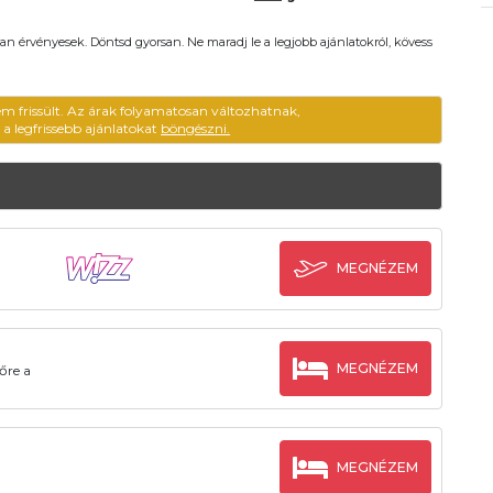
an érvényesek. Döntsd gyorsan. Ne maradj le a legjobb ajánlatokról, kövess
em frissült. Az árak folyamatosan változhatnak,
ű a legfrissebb ajánlatokat
böngészni.
MEGNÉZEM
MEGNÉZEM
őre a
MEGNÉZEM