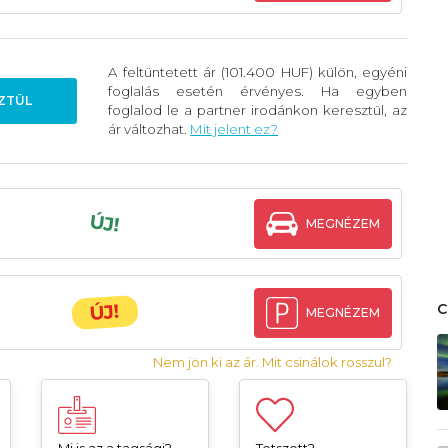
A feltüntetett ár (101.400 HUF) külön, egyéni
foglalás esetén érvényes. Ha egyben
ZTÜL
foglalod le a partner irodánkon keresztül, az
ár változhat.
Mit jelent ez?
ÚJ!
MEGNÉZEM
ÚJ!
MEGNÉZEM
Nem jön ki az ár. Mit csinálok rosszul?
Mi is az a tagsági?
Tetszett?