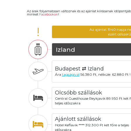
Az árak folyamatosan változnak és az ajánlat kiírásanak időpontjáb
minket
Facebookon
!
!
Az ajánlat 1940 napja n
ezért célszer
Izland
Budapest ⇄ Izland
Ára
tagságival
56.380 Ft, nélküle: 62.880 Ft !
Olcsóbb szállások
Central Guesthouse Reykjavik 89.950 Ft két f
teljes időszakra
Ajánlott szállások
Hotel Keflavik **** 312.300 Ft két főre a teljes
időszakra