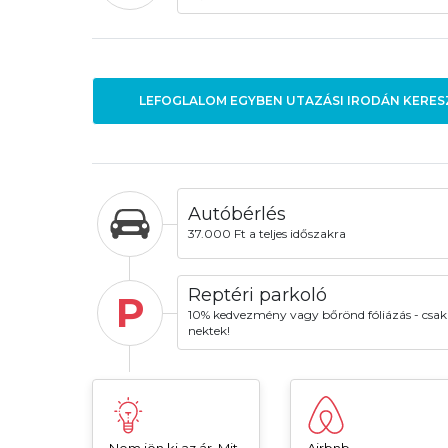
LEFOGLALOM EGYBEN UTAZÁSI IRODÁN KERES
Autóbérlés
37.000 Ft a teljes időszakra
Reptéri parkoló
P
10% kedvezmény vagy bőrönd fóliázás - csak
nektek!
Nem jön ki az ár. Mit
Airbnb