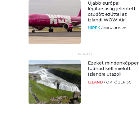
Újabb európai
légitársaság jelentett
csődöt: ezúttal az
izlandi WOW Air!
HÍREK
/
MÁRCIUS 28.
Ezeket mindenképpe
tudnod kell mielőtt
Izlandra utazol!
IZLAND
/
OKTÓBER 30.