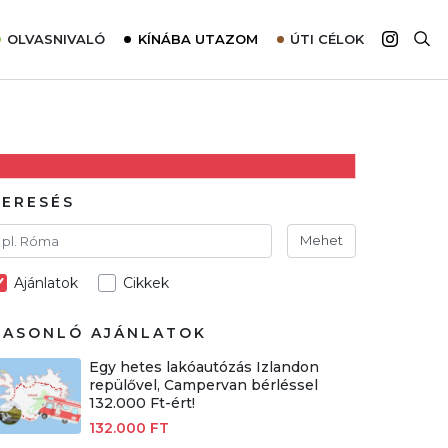
OLVASNIVALÓ
KÍNÁBA UTAZOM
ÚTI CÉLOK
Top 10 látnivalók térképpel
Európa
Tudnivalók az ajánlatok lefoglalásához
Ázsia
Tippek & Trükkök
Amerika
Utazómajom – CitySIM kártya a világutazóknak
Afrika
KERESÉS
Interjú
Ausztrália
Mehet
Élménybeszámolók
Ajánlatok
Cikkek
Szállodalátogatás
Sajtómegjelenések
HASONLÓ AJÁNLATOK
Egy hetes lakóautózás Izlandon
repülővel, Campervan bérléssel
132.000 Ft-ért!
132.000 FT