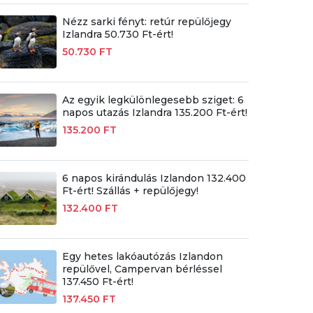
Nézz sarki fényt: retúr repülőjegy
Izlandra 50.730 Ft-ért!
50.730 FT
Az egyik legkülönlegesebb sziget: 6
napos utazás Izlandra 135.200 Ft-ért!
135.200 FT
6 napos kirándulás Izlandon 132.400
Ft-ért! Szállás + repülőjegy!
132.400 FT
Egy hetes lakóautózás Izlandon
repülővel, Campervan bérléssel
137.450 Ft-ért!
137.450 FT