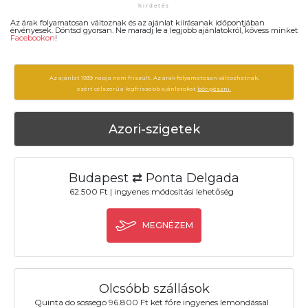
Az árak folyamatosan változnak és az ajánlat kiírásanak időpontjában
érvényesek. Döntsd gyorsan. Ne maradj le a legjobb ajánlatokról, kövess minket
Facebookon
!
Az ajánlat 1939 napja nem frissült. Az árak folyamatosan változhatnak,
ezért célszerű a legfrissebb ajánlatokat
böngészni.
Azori-szigetek
Budapest ⇄ Ponta Delgada
62.500 Ft | ingyenes módosítási lehetőség
MEGNÉZEM
Olcsóbb szállások
Quinta do sossego 96.800 Ft két főre ingyenes lemondással