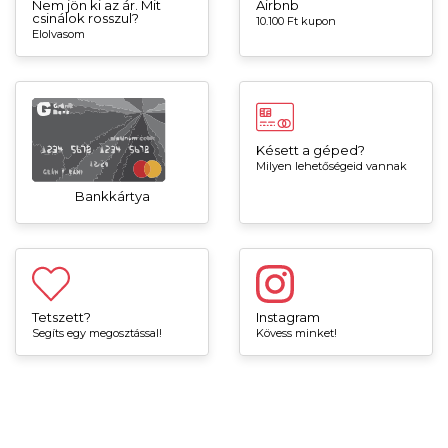
Nem jön ki az ár. Mit
Airbnb
csinálok rosszul?
10.100 Ft kupon
Elolvasom
Késett a géped?
Milyen lehetőségeid vannak
Bankkártya
Tetszett?
Instagram
Segíts egy megosztással!
Kövess minket!