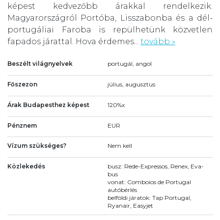
képest kedvezőbb árakkal rendelkezik.
Magyarországról Portóba, Lisszabonba és a dél-
portugáliai Faroba is repülhetünk közvetlen
fapados járattal. Hova érdemes...
tovább »
Beszélt világnyelvek
portugál, angol
Főszezon
július, augusztus
Árak Budapesthez képest
120%x
Pénznem
EUR
Vízum szükséges?
Nem kell
Közlekedés
busz: Rede-Expressos, Renex, Eva-
bus
vonat: Comboios de Portugal
autóbérlés
belföldi járatok: Tap Portugal,
Ryanair, Easyjet