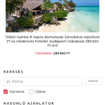
Télből nyárba: 8 napos álomutazás Zanzibárra repülővel,
3*-os medencés hotellel, budapesti indulással 289.650
Ft-ért!
TANZÁNIA
/
289.650 FT
KERESÉS
Mehet
Ajánlatok
Cikkek
HASONLÓ AJÁNLATOK