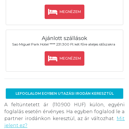
MEGNÉZEM
Ajánlott szállások
Sao Miguel Park Hotel **** 231.300 Ft két főre ateljes időszakra
MEGNÉZEM
LEFOGLALOM EGYBEN UTAZÁSI IRODÁN KERESZTÜL
A feltüntetett ár (110.900 HUF) külön, egyéni
foglalás esetén érvényes. Ha egyben foglalod le a
partner irodánkon keresztül, az ár változhat.
Mit
jelent ez?