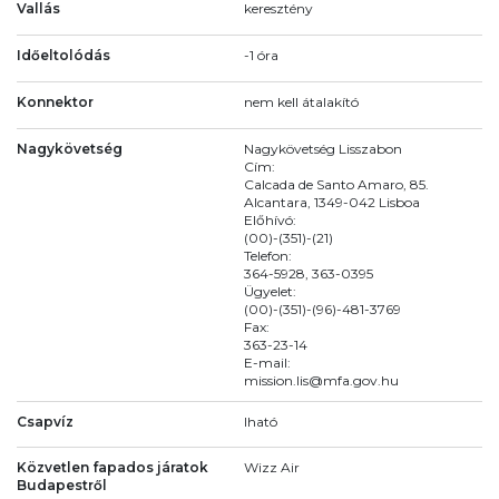
Vallás
keresztény
Időeltolódás
-1 óra
Konnektor
nem kell átalakító
Nagykövetség
Nagykövetség Lisszabon
Cím:
Calcada de Santo Amaro, 85.
Alcantara, 1349-042 Lisboa
Előhívó:
(00)-(351)-(21)
Telefon:
364-5928, 363-0395
Ügyelet:
(00)-(351)-(96)-481-3769
Fax:
363-23-14
E-mail:
mission.lis@mfa.gov.hu
Csapvíz
Iható
Közvetlen fapados járatok
Wizz Air
Budapestről