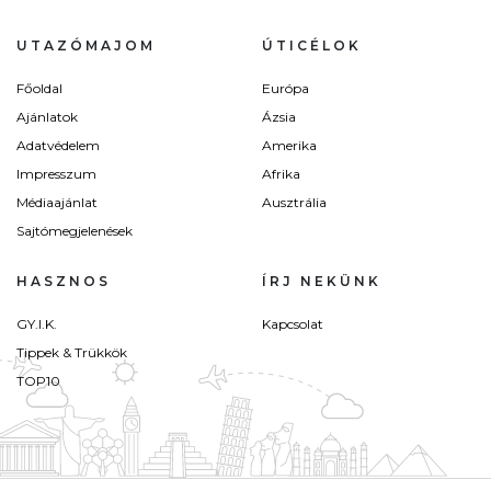
UTAZÓMAJOM
ÚTICÉLOK
Főoldal
Európa
Ajánlatok
Ázsia
Adatvédelem
Amerika
Impresszum
Afrika
Médiaajánlat
Ausztrália
Sajtómegjelenések
HASZNOS
ÍRJ NEKÜNK
GY.I.K.
Kapcsolat
Tippek & Trükkök
TOP10