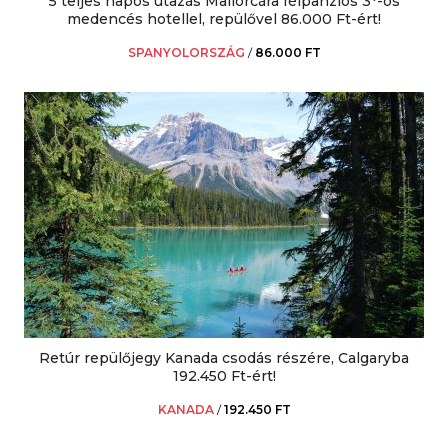
5 teljes napos utazás Mallorcára félpanziós 3*-os
medencés hotellel, repülővel 86.000 Ft-ért!
SPANYOLORSZÁG
/
86.000 FT
Retúr repülőjegy Kanada csodás részére, Calgaryba
192.450 Ft-ért!
KANADA
/
192.450 FT