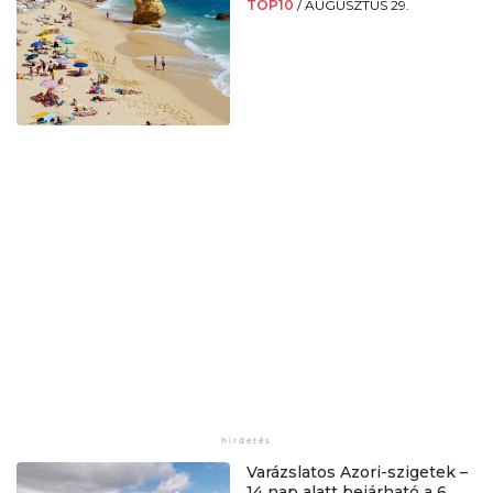
TOP10
/
AUGUSZTUS 29.
Varázslatos Azori-szigetek –
14 nap alatt bejárható a 6