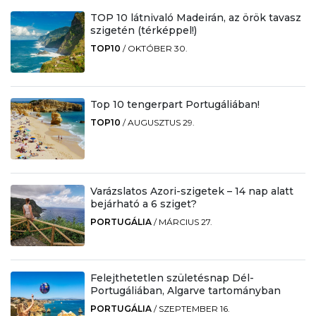
TOP 10 látnivaló Madeirán, az örök tavasz
szigetén (térképpel!)
TOP10
/
OKTÓBER 30.
Top 10 tengerpart Portugáliában!
TOP10
/
AUGUSZTUS 29.
Varázslatos Azori-szigetek – 14 nap alatt
bejárható a 6 sziget?
PORTUGÁLIA
/
MÁRCIUS 27.
Felejthetetlen születésnap Dél-
Portugáliában, Algarve tartományban
PORTUGÁLIA
/
SZEPTEMBER 16.