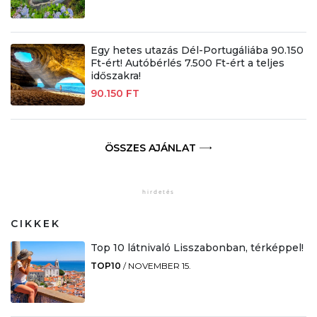
Egy hetes utazás Dél-Portugáliába 90.150
Ft-ért! Autóbérlés 7.500 Ft-ért a teljes
időszakra!
90.150 FT
ÖSSZES AJÁNLAT
CIKKEK
Top 10 látnivaló Lisszabonban, térképpel!
TOP10
/
NOVEMBER 15.