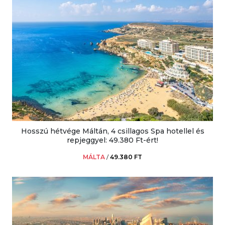
Hosszú hétvége Máltán, 4 csillagos Spa hotellel és
repjeggyel: 49.380 Ft-ért!
MÁLTA
/
49.380 FT