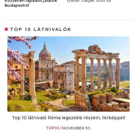
Közvetlen fapados járatok
ryanair, Easyjet, Wizz Air
Budapestről
TOP 10 LÁTNIVALÓK
Top 10 látnivaló Róma legszebb részein, térképpel!
TOP10
/
NOVEMBER 30.