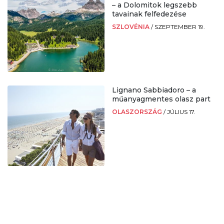
– a Dolomitok legszebb
tavainak felfedezése
SZLOVÉNIA
/
SZEPTEMBER 19.
Lignano Sabbiadoro – a
műanyagmentes olasz part
OLASZORSZÁG
/
JÚLIUS 17.