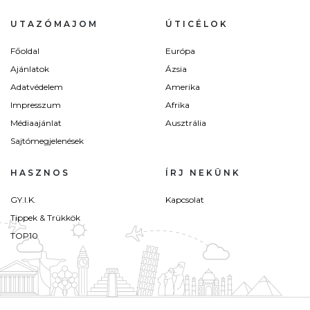
UTAZÓMAJOM
ÚTICÉLOK
Főoldal
Európa
Ajánlatok
Ázsia
Adatvédelem
Amerika
Impresszum
Afrika
Médiaajánlat
Ausztrália
Sajtómegjelenések
HASZNOS
ÍRJ NEKÜNK
GY.I.K.
Kapcsolat
Tippek & Trükkök
TOP10