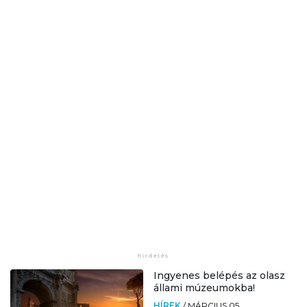
Ingyenes belépés az olasz
állami múzeumokba!
HÍREK
/
MÁRCIUS 05.