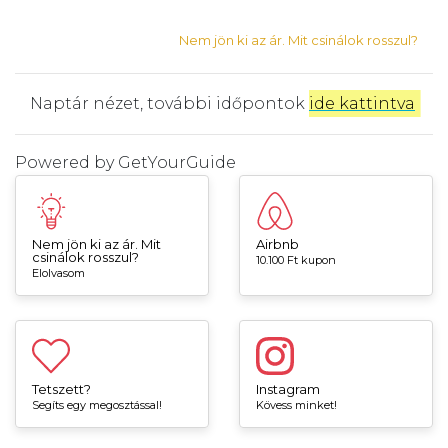
Nem jön ki az ár. Mit csinálok rosszul?
Naptár nézet, további időpontok
ide kattintva
.
Powered by
GetYourGuide
Nem jön ki az ár. Mit
Airbnb
csinálok rosszul?
10.100 Ft kupon
Elolvasom
Tetszett?
Instagram
Segíts egy megosztással!
Kövess minket!