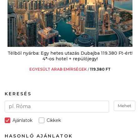
Télből nyárba: Egy hetes utazás Dubajba 119.380 Ft-ért!
4*-os hotel + repülőjegy!
EGYESÜLT ARAB EMÍRSÉGEK
/
119.380 FT
KERESÉS
Mehet
Ajánlatok
Cikkek
HASONLÓ AJÁNLATOK