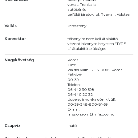
vonat: Trenitalia
autóbérlés
belföldi járatok: pl. Ryanair, Volotea
Vallás
keresztény
Konnektor
többnyire nem kell átalakító,
viszont bizonyos helyeken "TYPE
L" átalakító szükséges
Nagykövetség
Róma
Cím:
Via dei Villini 12-16. 00161 Roma
Előhívó:
00-39
Telefon:
06-442 30 598
06-440 20 32
Ügyelet (munkaidőn kívül):
00-39-348-800-81-59
E-mail:
mission.rom@mfa.gov.hu
Csapvíz
Iható