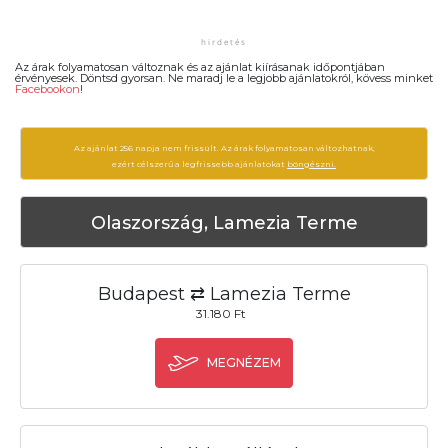
Az árak folyamatosan változnak és az ajánlat kiírásanak időpontjában
érvényesek. Döntsd gyorsan. Ne maradj le a legjobb ajánlatokról, kövess minket
Facebookon
!
Az ajánlat 256 napja nem frissült. Az árak folyamatosan változhatnak,
ezért célszerű a legfrissebb ajánlatokat
böngészni.
Olaszország, Lamezia Terme
Budapest ⇄ Lamezia Terme
31.180 Ft
MEGNÉZEM