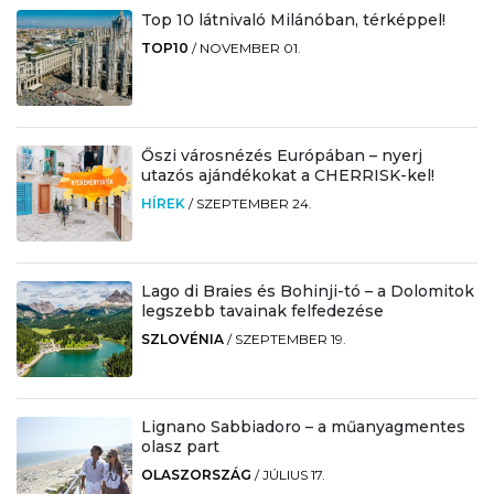
Top 10 látnivaló Milánóban, térképpel!
TOP10
/
NOVEMBER 01.
Őszi városnézés Európában – nyerj
utazós ajándékokat a CHERRISK-kel!
HÍREK
/
SZEPTEMBER 24.
Lago di Braies és Bohinji-tó – a Dolomitok
legszebb tavainak felfedezése
SZLOVÉNIA
/
SZEPTEMBER 19.
Lignano Sabbiadoro – a műanyagmentes
olasz part
OLASZORSZÁG
/
JÚLIUS 17.