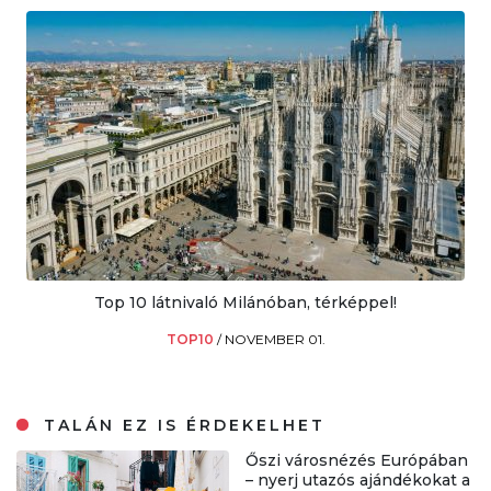
Top 10 látnivaló Milánóban, térképpel!
TOP10
/
NOVEMBER 01.
TALÁN EZ IS ÉRDEKELHET
Őszi városnézés Európában
– nyerj utazós ajándékokat a