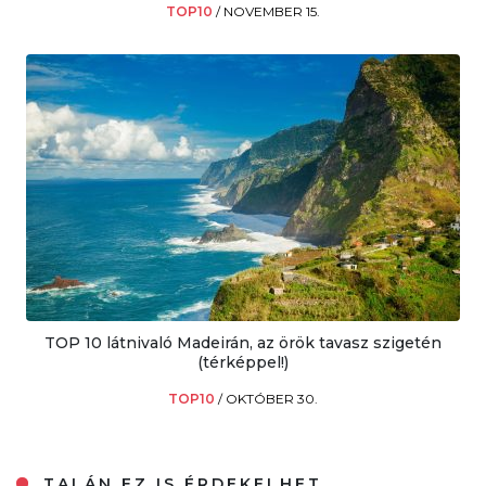
TOP10
/
NOVEMBER 15.
TOP 10 látnivaló Madeirán, az örök tavasz szigetén
(térképpel!)
TOP10
/
OKTÓBER 30.
TALÁN EZ IS ÉRDEKELHET