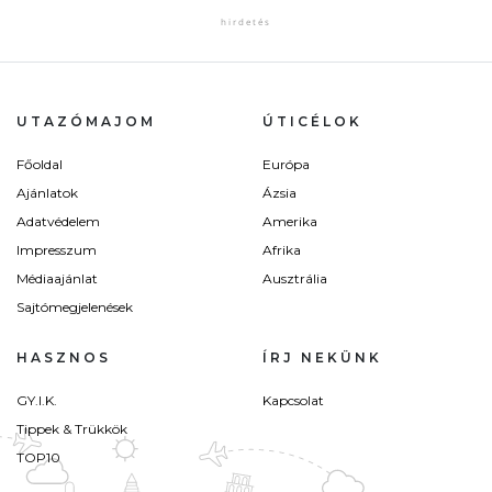
UTAZÓMAJOM
ÚTICÉLOK
Főoldal
Európa
Ajánlatok
Ázsia
Adatvédelem
Amerika
Impresszum
Afrika
Médiaajánlat
Ausztrália
Sajtómegjelenések
HASZNOS
ÍRJ NEKÜNK
GY.I.K.
Kapcsolat
Tippek & Trükkök
TOP10