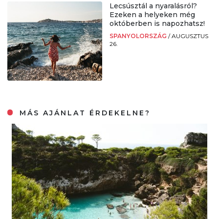
Lecsúsztál a nyaralásról?
Ezeken a helyeken még
októberben is napozhatsz!
SPANYOLORSZÁG
/
AUGUSZTUS
26.
MÁS AJÁNLAT ÉRDEKELNE?