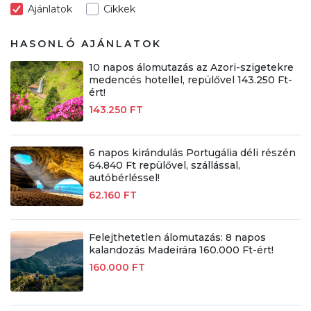
Ajánlatok
Cikkek
HASONLÓ AJÁNLATOK
10 napos álomutazás az Azori-szigetekre
medencés hotellel, repülővel 143.250 Ft-
ért!
143.250 FT
6 napos kirándulás Portugália déli részén
64.840 Ft repülővel, szállással,
autóbérléssel!
62.160 FT
Felejthetetlen álomutazás: 8 napos
kalandozás Madeirára 160.000 Ft-ért!
160.000 FT