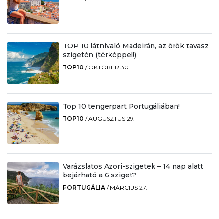
TOP 10 látnivaló Madeirán, az örök tavasz
szigetén (térképpel!)
TOP10
/
OKTÓBER 30.
Top 10 tengerpart Portugáliában!
TOP10
/
AUGUSZTUS 29.
Varázslatos Azori-szigetek – 14 nap alatt
bejárható a 6 sziget?
PORTUGÁLIA
/
MÁRCIUS 27.