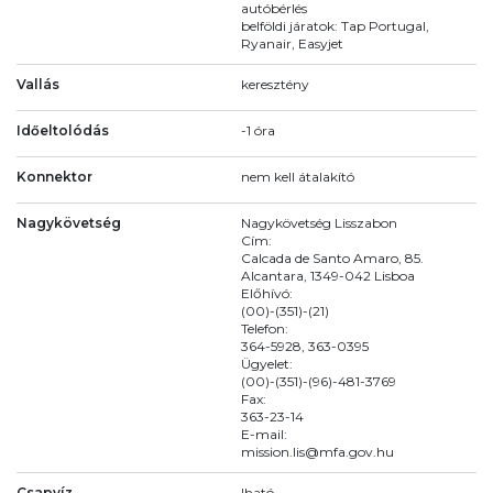
autóbérlés
belföldi járatok: Tap Portugal,
Ryanair, Easyjet
Vallás
keresztény
Időeltolódás
-1 óra
Konnektor
nem kell átalakító
Nagykövetség
Nagykövetség Lisszabon
Cím:
Calcada de Santo Amaro, 85.
Alcantara, 1349-042 Lisboa
Előhívó:
(00)-(351)-(21)
Telefon:
364-5928, 363-0395
Ügyelet:
(00)-(351)-(96)-481-3769
Fax:
363-23-14
E-mail:
mission.lis@mfa.gov.hu
Csapvíz
Iható