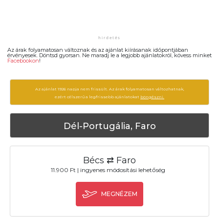
Az árak folyamatosan változnak és az ajánlat kiírásanak időpontjában
érvényesek. Döntsd gyorsan. Ne maradj le a legjobb ajánlatokról, kövess minket
Facebookon
!
Az ajánlat 1926 napja nem frissült. Az árak folyamatosan változhatnak,
ezért célszerű a legfrissebb ajánlatokat
böngészni.
Dél-Portugália, Faro
Bécs ⇄ Faro
11.900 Ft | ingyenes módosítási lehetőség
MEGNÉZEM