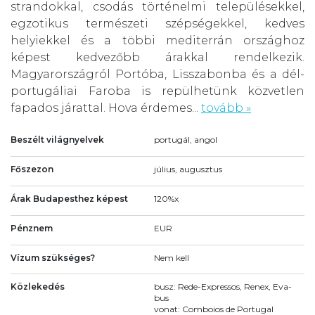
strandokkal, csodás történelmi településekkel,
egzotikus természeti szépségekkel, kedves
helyiekkel és a többi mediterrán országhoz
képest kedvezőbb árakkal rendelkezik.
Magyarországról Portóba, Lisszabonba és a dél-
portugáliai Faroba is repülhetünk közvetlen
fapados járattal. Hova érdemes...
tovább »
Beszélt világnyelvek
portugál, angol
Főszezon
július, augusztus
Árak Budapesthez képest
120%x
Pénznem
EUR
Vízum szükséges?
Nem kell
Közlekedés
busz: Rede-Expressos, Renex, Eva-
bus
vonat: Comboios de Portugal