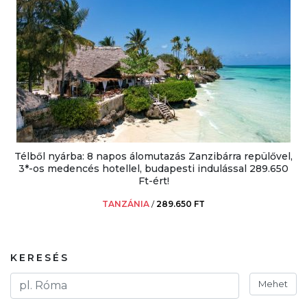
Télből nyárba: 8 napos álomutazás Zanzibárra repülővel,
3*-os medencés hotellel, budapesti indulással 289.650
Ft-ért!
TANZÁNIA
/
289.650 FT
KERESÉS
Mehet