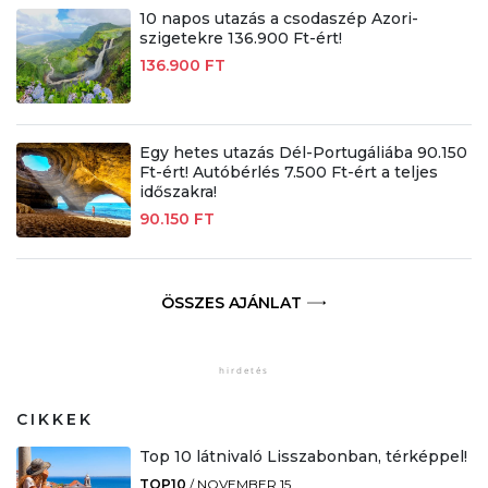
10 napos utazás a csodaszép Azori-
szigetekre 136.900 Ft-ért!
136.900 FT
Egy hetes utazás Dél-Portugáliába 90.150
Ft-ért! Autóbérlés 7.500 Ft-ért a teljes
időszakra!
90.150 FT
ÖSSZES AJÁNLAT
CIKKEK
Top 10 látnivaló Lisszabonban, térképpel!
TOP10
/
NOVEMBER 15.