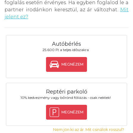
foglalás esetén érvényes. Ha egyben foglalod le a
partner irodánkon keresztül, az ár változhat.
Mit
jelent ez?
Autóbérlés
25.600 Ft a teljes időszakra
MEGNÉZEM
Reptéri parkoló
10% kedvezmény vagy bőrönd fóliázás - csak nektek!
MEGNÉZEM
Nem jön ki az ár. Mit csinálok rosszul?