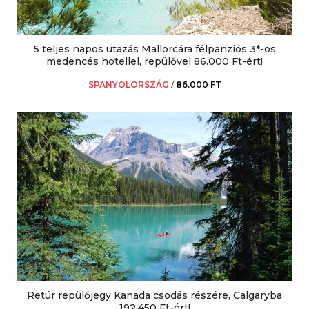
5 teljes napos utazás Mallorcára félpanziós 3*-os
medencés hotellel, repülővel 86.000 Ft-ért!
SPANYOLORSZÁG
/
86.000 FT
Retúr repülőjegy Kanada csodás részére, Calgaryba
192.450 Ft-ért!