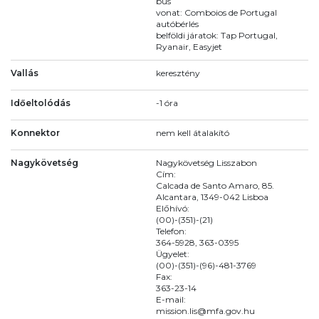
bus
vonat: Comboios de Portugal
autóbérlés
belföldi járatok: Tap Portugal,
Ryanair, Easyjet
Vallás
keresztény
Időeltolódás
-1 óra
Konnektor
nem kell átalakító
Nagykövetség
Nagykövetség Lisszabon
Cím:
Calcada de Santo Amaro, 85.
Alcantara, 1349-042 Lisboa
Előhívó:
(00)-(351)-(21)
Telefon:
364-5928, 363-0395
Ügyelet:
(00)-(351)-(96)-481-3769
Fax:
363-23-14
E-mail:
mission.lis@mfa.gov.hu