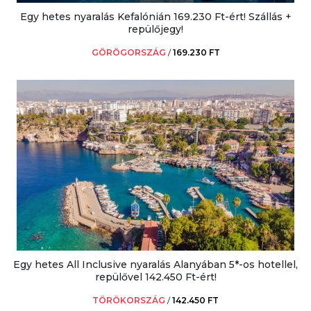
Egy hetes nyaralás Kefalónián 169.230 Ft-ért! Szállás +
repülőjegy!
GÖRÖGORSZÁG
/
169.230 FT
Egy hetes All Inclusive nyaralás Alanyában 5*-os hotellel,
repülővel 142.450 Ft-ért!
TÖRÖKORSZÁG
/
142.450 FT