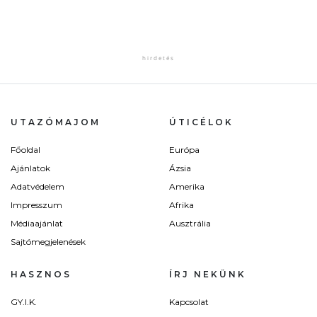
UTAZÓMAJOM
ÚTICÉLOK
Főoldal
Európa
Ajánlatok
Ázsia
Adatvédelem
Amerika
Impresszum
Afrika
Médiaajánlat
Ausztrália
Sajtómegjelenések
HASZNOS
ÍRJ NEKÜNK
GY.I.K.
Kapcsolat