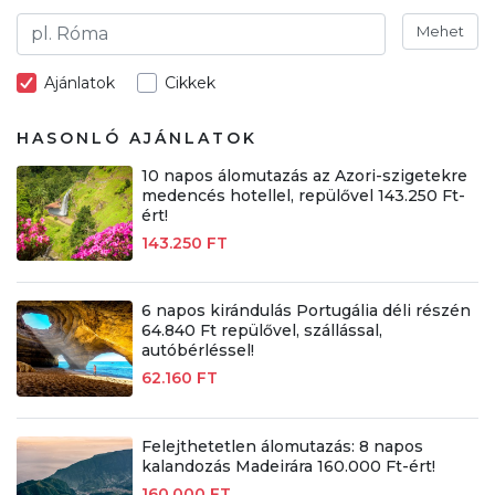
Mehet
Ajánlatok
Cikkek
HASONLÓ AJÁNLATOK
10 napos álomutazás az Azori-szigetekre
medencés hotellel, repülővel 143.250 Ft-
ért!
143.250 FT
6 napos kirándulás Portugália déli részén
64.840 Ft repülővel, szállással,
autóbérléssel!
62.160 FT
Felejthetetlen álomutazás: 8 napos
kalandozás Madeirára 160.000 Ft-ért!
160.000 FT