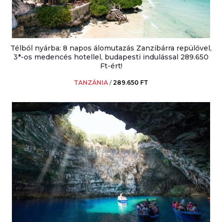
Télből nyárba: 8 napos álomutazás Zanzibárra repülővel,
3*-os medencés hotellel, budapesti indulással 289.650
Ft-ért!
TANZÁNIA
/
289.650 FT