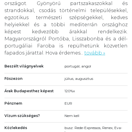
országot. Gyönyörű partszakaszokkal és
strandokkal, csodás történelmi településekkel,
egzotikus természeti szépségekkel, kedves
helyiekkel és a többi mediterrán országhoz
képest kedvezőbb árakkal rendelkezik.
Magyarországról Portóba, Lisszabonba és a dél-
portugáliai Faroba is repülhetünk közvetlen
fapados járattal. Hova érdemes...
tovább »
Beszélt világnyelvek
portugál, angol
Főszezon
július, augusztus
Árak Budapesthez képest
120%x
Pénznem
EUR
Vízum szükséges?
Nem kell
Közlekedés
busz: Rede-Expressos, Renex, Eva-