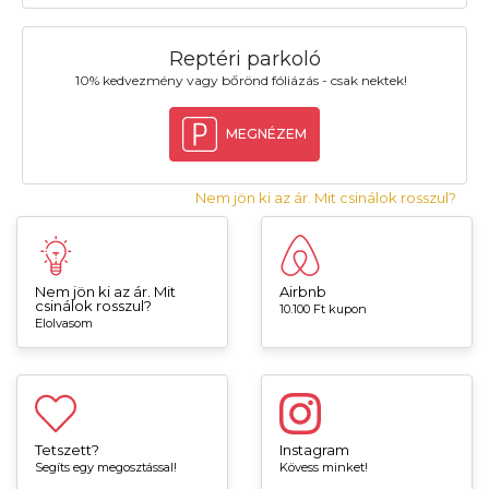
Reptéri parkoló
10% kedvezmény vagy bőrönd fóliázás - csak nektek!
MEGNÉZEM
Nem jön ki az ár. Mit csinálok rosszul?
Nem jön ki az ár. Mit
Airbnb
csinálok rosszul?
10.100 Ft kupon
Elolvasom
Tetszett?
Instagram
Segíts egy megosztással!
Kövess minket!