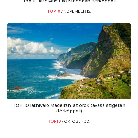
Top 10 látnivaló Lisszabonban, térképpel!
TOP10
/
NOVEMBER 15.
TOP 10 látnivaló Madeirán, az örök tavasz szigetén
(térképpel!)
TOP10
/
OKTÓBER 30.