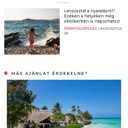
Lecsúsztál a nyaralásról?
Ezeken a helyeken még
októberben is napozhatsz!
SPANYOLORSZÁG
/
AUGUSZTUS
26.
MÁS AJÁNLAT ÉRDEKELNE?