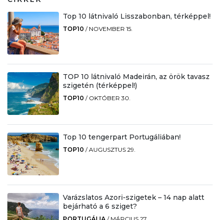
Top 10 látnivaló Lisszabonban, térképpel!
TOP10
/
NOVEMBER 15.
TOP 10 látnivaló Madeirán, az örök tavasz
szigetén (térképpel!)
TOP10
/
OKTÓBER 30.
Top 10 tengerpart Portugáliában!
TOP10
/
AUGUSZTUS 29.
Varázslatos Azori-szigetek – 14 nap alatt
bejárható a 6 sziget?
PORTUGÁLIA
/
MÁRCIUS 27.