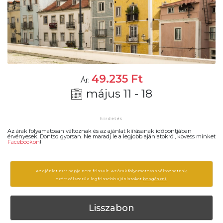
49.235
Ft
Ár:
május 11 - 18
Az árak folyamatosan változnak és az ajánlat kiírásanak időpontjában
érvényesek. Döntsd gyorsan. Ne maradj le a legjobb ajánlatokról, kövess minket
Facebookon
!
Az ajánlat 1973 napja nem frissült. Az árak folyamatosan változhatnak,
ezért célszerű a legfrissebb ajánlatokat
böngészni.
Lisszabon