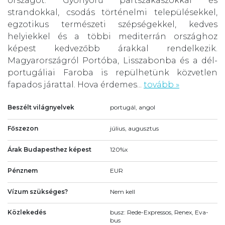
országot. Gyönyörű partszakaszokkal és
strandokkal, csodás történelmi településekkel,
egzotikus természeti szépségekkel, kedves
helyiekkel és a többi mediterrán országhoz
képest kedvezőbb árakkal rendelkezik.
Magyarországról Portóba, Lisszabonba és a dél-
portugáliai Faroba is repülhetünk közvetlen
fapados járattal. Hova érdemes...
tovább »
Beszélt világnyelvek
portugál, angol
Főszezon
július, augusztus
Árak Budapesthez képest
120%x
Pénznem
EUR
Vízum szükséges?
Nem kell
Közlekedés
busz: Rede-Expressos, Renex, Eva-
bus