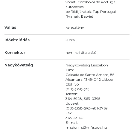
vonat: Comboios de Portugal
autóbérlés
belföldi járatok: Tap Portugal,
Ryanair, Easyjet
Vallás
keresztény
Időeltolódás
-1 óra
Konnektor
nem kell átalakító
Nagykövetség
Nagykövetség Lisszabon
Cím:
Calcada de Santo Amaro, 85.
Alcantara, 1349-042 Lisboa
Előhívó:
(00)-(351)-(21)
Telefon:
364-5928, 363-0395
Ügyelet:
(00)-(351)-(96)-481-3769
Fax:
363-23-14
E-mail:
mission.lis@mfa.gov.hu