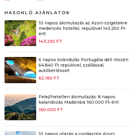
HASONLÓ AJÁNLATOK
10 napos álomutazás az Azori-szigetekre
medencés hotellel, repülővel 143.250 Ft-
ért!
143.250 FT
6 napos kirándulás Portugália déli részén
64.840 Ft repülővel, szállással,
autóbérléssel!
62.160 FT
Felejthetetlen álomutazás: 8 napos
kalandozás Madeirára 160.000 Ft-ért!
160.000 FT
10 napos utazás a csodaszép Azori-