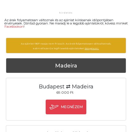
Az árak folyamatosan változnak és az ajánlat kiírásanak időpontjában
érvényesek. Döntsd gyorsan. Ne maradj le a legjobb ajánlatokról, kövess minket
Facebookon
!
Az ajánlat 1907 napja nem frissült. Az árak folyamatosan változhatnak,
ezért célszerű a legfrissebb ajánlatokat
böngészni.
Madeira
Budapest ⇄ Madeira
69.000 Ft
MEGNÉZEM