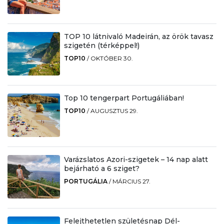
TOP 10 látnivaló Madeirán, az örök tavasz
szigetén (térképpel!)
TOP10
/
OKTÓBER 30.
Top 10 tengerpart Portugáliában!
TOP10
/
AUGUSZTUS 29.
Varázslatos Azori-szigetek – 14 nap alatt
bejárható a 6 sziget?
PORTUGÁLIA
/
MÁRCIUS 27.
Felejthetetlen születésnap Dél-