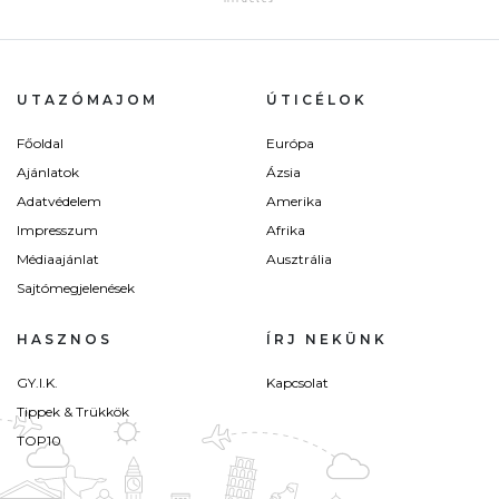
UTAZÓMAJOM
ÚTICÉLOK
Főoldal
Európa
Ajánlatok
Ázsia
Adatvédelem
Amerika
Impresszum
Afrika
Médiaajánlat
Ausztrália
Sajtómegjelenések
HASZNOS
ÍRJ NEKÜNK
GY.I.K.
Kapcsolat
Tippek & Trükkök
TOP10