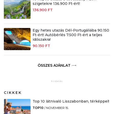
szigetekre 136.900 Ft-ért!
136.900 FT
Egy hetes utazás Dél-Portugáliába 90.150
Ft-ért! Autóbérlés 7.500 Ft-ért a teljes
időszakra!
90.150 FT
ÖSSZES AJÁNLAT
CIKKEK
Top 10 látnivaló Lisszabonban, térképpel!
TOP10
/
NOVEMBER 15.