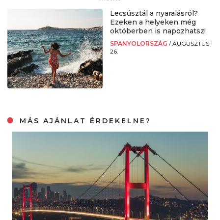
Lecsúsztál a nyaralásról?
Ezeken a helyeken még
októberben is napozhatsz!
SPANYOLORSZÁG
/
AUGUSZTUS
26.
MÁS AJÁNLAT ÉRDEKELNE?