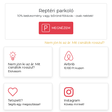
Reptéri parkoló
10% kedvezmény vagy bőrönd fóliázás - csak nektek!
MEGNÉZEM
Nem jön ki az ár. Mit csinálok rosszul?
Nem jön ki az ár. Mit
Airbnb
csinálok rosszul?
10.100 Ft kupon
Elolvasom
Tetszett?
Instagram
Segíts egy megosztással!
Kövess minket!