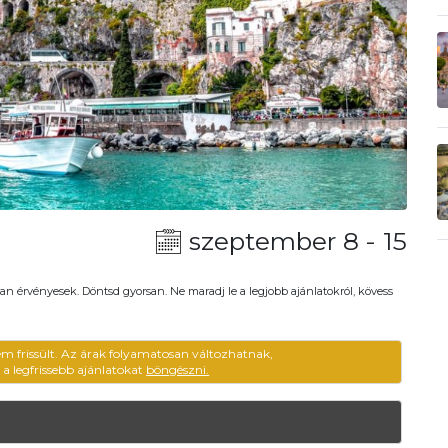
szeptember 8 - 15
an érvényesek. Döntsd gyorsan. Ne maradj le a legjobb ajánlatokról, kövess
em frissült. Az árak folyamatosan változhatnak,
ű a legfrissebb ajánlatokat
böngészni.