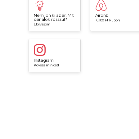
Nem jön ki az ár. Mit
Airbnb
csinálok rosszul?
10.100 Ft kupon
Elolvasom
Instagram
Kövess minket!