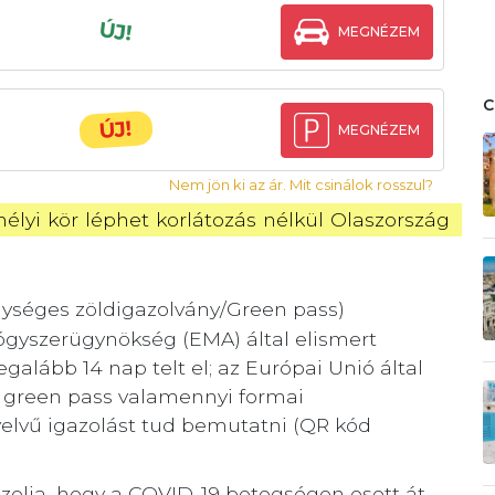
ÚJ!
MEGNÉZEM
ÚJ!
MEGNÉZEM
Nem jön ki az ár. Mit csinálok rosszul?
lyi kör léphet korlátozás nélkül Olaszország 
egységes zöldigazolvány/Green pass)
ógyszerügynökség (EMA) által elismert
alább 14 nap telt el; az Európai Unió által
ető green pass valamennyi formai
elvű igazolást tud bemutatni (QR kód
azolja, hogy a COVID-19 betegségen esett át