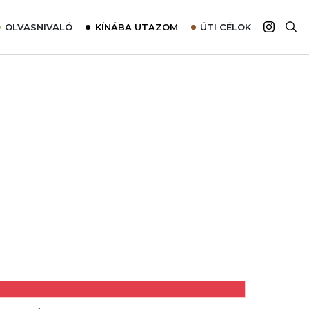
OLVASNIVALÓ
KÍNÁBA UTAZOM
ÚTI CÉLOK
Top 10 látnivalók térképpel
Európa
Tudnivalók az ajánlatok lefoglalásához
Ázsia
Tippek & Trükkök
Amerika
Utazómajom – CitySIM kártya a világutazóknak
Afrika
Interjú
Ausztrália
Élménybeszámolók
Szállodalátogatás
Sajtómegjelenések