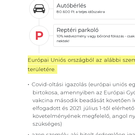
Autóbérlés
80.600 Ft a teljes időszakra
Reptéri parkoló
P
10% kedvezmény vagy bőrönd fóliázás - csak
nektek!
Európai Uniós országból az alábbi szemé
területére.
Covid-oltási igazolás (európai uniós 
birtokosa, amennyiben az Európai Gy
vakcina második beadását követően leg
elfogadott és 2021. július 1-től elérh
követelményének megfelelő, angol ny
szükséges)
azon személy, aki hitelt érdemlően ig