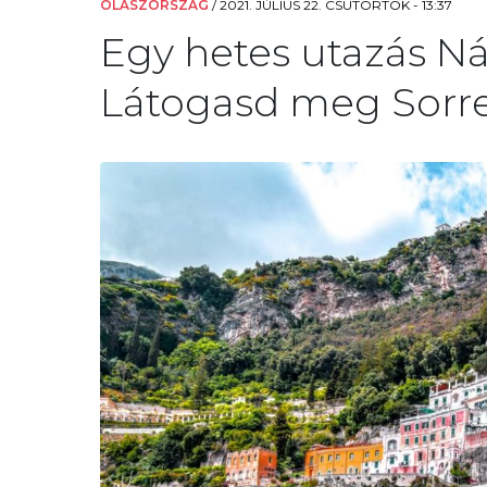
OLASZORSZÁG
/
2021. JÚLIUS 22. CSÜTÖRTÖK - 13:37
Egy hetes utazás Ná
Látogasd meg Sorren