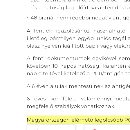
és a hatóságilag előírt karanténidőszak
48 óránál nem régebbi negatív antigén
A fentiek igazolásához használható 
illetőleg bármilyen egyéb, uniós tagáll
olasz nyelven kiállított papír vagy elek
A fenti dokumentumok egyikével sem 
követően 10 napos hatósági karantén é
nap elteltével kötelező a PCR/antigén te
A 6 éven aluliak mentesülnek az antigé
6 éves kor felett valamennyi beuta
megfelelő szabályok vonatkoznak.
Magyarországon elérhető legolcsóbb PCR