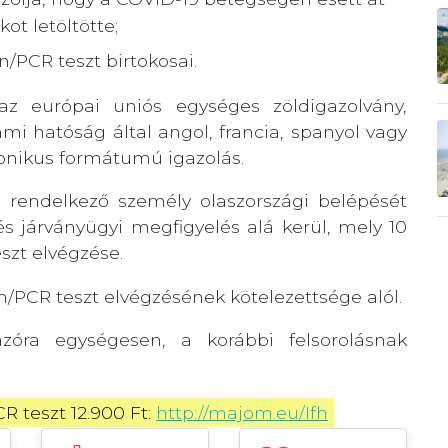
ot letöltötte;
/PCR teszt birtokosai.
az európai uniós egységes zöldigazolvány,
ami hatóság által angol, francia, spanyol vagy
tronikus formátumú igazolás.
rendelkező személy olaszországi belépését
s járványügyi megfigyelés alá kerül, mely 10
szt elvégzése.
n/PCR teszt elvégzésének kötelezettsége alól.
zóra egységesen, a korábbi felsorolásnak
 teszt 12.900 Ft: 
http://majom.eu/Ifh