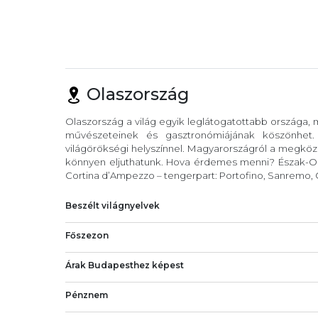
Olaszország
Olaszország a világ egyik leglátogatottabb országa,
művészeteinek és gasztronómiájának köszönhet
világörökségi helyszínnel. Magyarországról a megköze
könnyen eljuthatunk. Hova érdemes menni? Észak-Ola
Cortina d’Ampezzo – tengerpart: Portofino, Sanremo, C
Beszélt világnyelvek
Főszezon
Árak Budapesthez képest
Pénznem