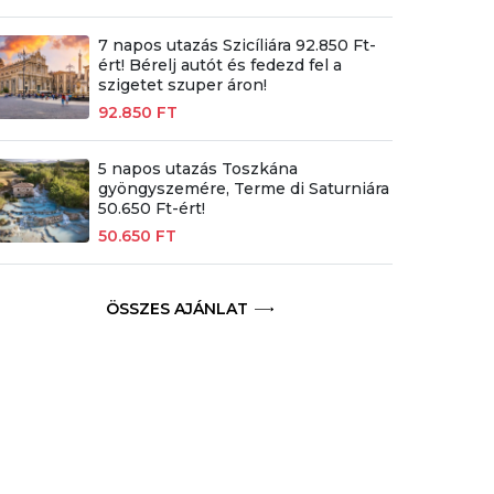
7 napos utazás Szicíliára 92.850 Ft-
ért! Bérelj autót és fedezd fel a
szigetet szuper áron!
92.850 FT
5 napos utazás Toszkána
gyöngyszemére, Terme di Saturniára
50.650 Ft-ért!
50.650 FT
ÖSSZES AJÁNLAT