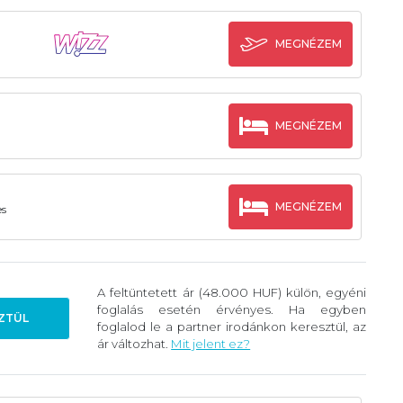
MEGNÉZEM
MEGNÉZEM
MEGNÉZEM
es
A feltüntetett ár (48.000 HUF) külön, egyéni
foglalás esetén érvényes. Ha egyben
ZTÜL
foglalod le a partner irodánkon keresztül, az
ár változhat.
Mit jelent ez?