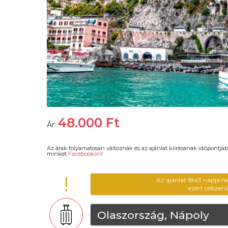
48.000
Ft
Ár:
Az árak folyamatosan változnak és az ajánlat kiírásanak időpontjáb
minket
Facebookon
!
!
Az ajánlat 1843 napja n
ezért célszer
Olaszország, Nápoly