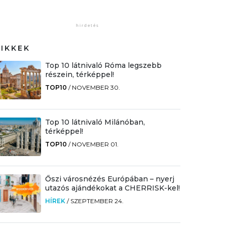
CIKKEK
Top 10 látnivaló Róma legszebb
részein, térképpel!
TOP10
/
NOVEMBER 30.
Top 10 látnivaló Milánóban,
térképpel!
TOP10
/
NOVEMBER 01.
Őszi városnézés Európában – nyerj
utazós ajándékokat a CHERRISK-kel!
HÍREK
/
SZEPTEMBER 24.