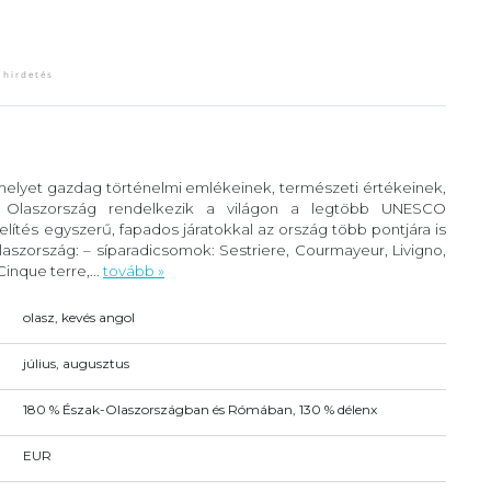
 melyet gazdag történelmi emlékeinek, természeti értékeinek,
. Olaszország rendelkezik a világon a legtöbb UNESCO
lítés egyszerű, fapados járatokkal az ország több pontjára is
szország: – síparadicsomok: Sestriere, Courmayeur, Livigno,
inque terre,...
tovább »
olasz, kevés angol
július, augusztus
180 % Észak-Olaszországban és Rómában, 130 % délenx
EUR