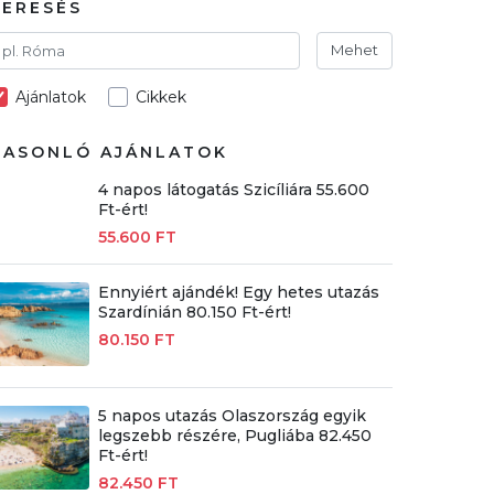
KERESÉS
Mehet
Ajánlatok
Cikkek
HASONLÓ AJÁNLATOK
4 napos látogatás Szicíliára 55.600
Ft-ért!
55.600 FT
Ennyiért ajándék! Egy hetes utazás
Szardínián 80.150 Ft-ért!
80.150 FT
5 napos utazás Olaszország egyik
legszebb részére, Pugliába 82.450
Ft-ért!
82.450 FT