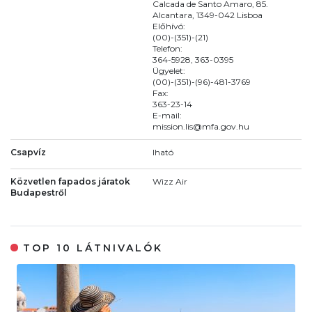
Calcada de Santo Amaro, 85.
Alcantara, 1349-042 Lisboa
Előhívó:
(00)-(351)-(21)
Telefon:
364-5928, 363-0395
Ügyelet:
(00)-(351)-(96)-481-3769
Fax:
363-23-14
E-mail:
mission.lis@mfa.gov.hu
Csapvíz
Iható
Közvetlen fapados járatok
Wizz Air
Budapestről
TOP 10 LÁTNIVALÓK