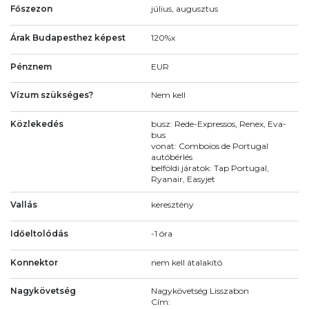
Főszezon
július, augusztus
Árak Budapesthez képest
120%x
Pénznem
EUR
Vízum szükséges?
Nem kell
Közlekedés
busz: Rede-Expressos, Renex, Eva-
bus
vonat: Comboios de Portugal
autóbérlés
belföldi járatok: Tap Portugal,
Ryanair, Easyjet
Vallás
keresztény
Időeltolódás
-1 óra
Konnektor
nem kell átalakító
Nagykövetség
Nagykövetség Lisszabon
Cím: