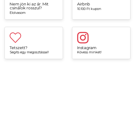
Nem jön ki az ár. Mit
Airbnb
csinálok rosszul?
10.100 Ft kupon
Elolvasom
Tetszett?
Instagram
Segíts egy megosztással!
Kövess minket!