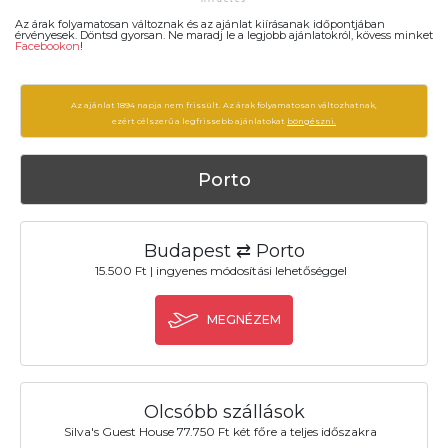
Az árak folyamatosan változnak és az ajánlat kiírásanak időpontjában
érvényesek. Döntsd gyorsan. Ne maradj le a legjobb ajánlatokról, kövess minket
Facebookon
!
Az ajánlat 1894 napja nem frissült. Az árak folyamatosan változhatnak,
ezért célszerű a legfrissebb ajánlatokat
böngészni.
Porto
Budapest ⇄ Porto
15.500 Ft | ingyenes módosítási lehetőséggel
MEGNÉZEM
Olcsóbb szállások
Silva's Guest House 77.750 Ft két főre a teljes időszakra