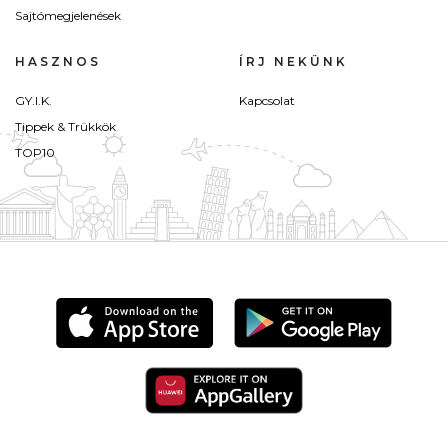
Sajtómegjelenések
HASZNOS
ÍRJ NEKÜNK
GY.I.K.
Kapcsolat
Tippek & Trükkök
TOP10