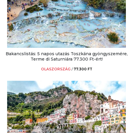
Bakancslistás: 5 napos utazás Toszkána gyöngyszemére,
Terme di Saturniára 77.300 Ft-ért!
OLASZORSZÁG
/
77.300 FT