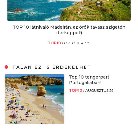
TOP 10 látnivaló Madeirán, az örök tavasz szigetén
(térképpel!)
TOP10
/
OKTÓBER 30.
TALÁN EZ IS ÉRDEKELHET
Top 10 tengerpart
Portugáliában!
TOP10
/
AUGUSZTUS 29.