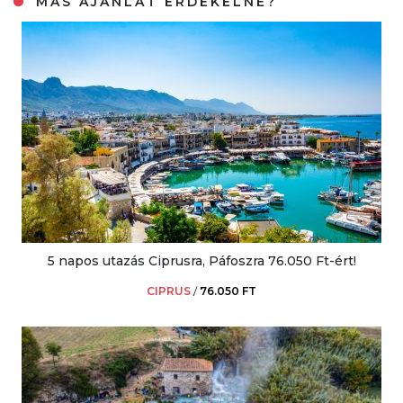
MÁS AJÁNLAT ÉRDEKELNE?
5 napos utazás Ciprusra, Páfoszra 76.050 Ft-ért!
CIPRUS
/
76.050 FT