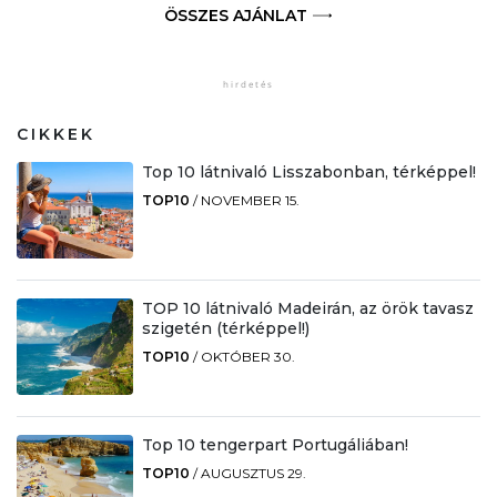
ÖSSZES AJÁNLAT
CIKKEK
Top 10 látnivaló Lisszabonban, térképpel!
TOP10
/
NOVEMBER 15.
TOP 10 látnivaló Madeirán, az örök tavasz
szigetén (térképpel!)
TOP10
/
OKTÓBER 30.
Top 10 tengerpart Portugáliában!
TOP10
/
AUGUSZTUS 29.