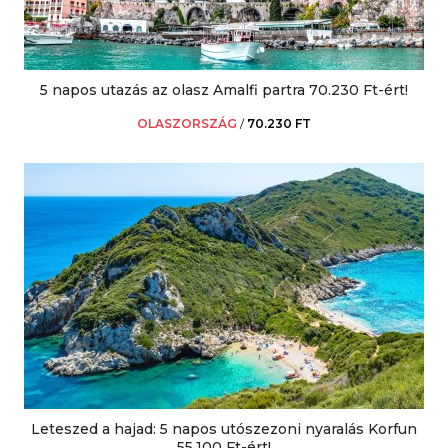
5 napos utazás az olasz Amalfi partra 70.230 Ft-ért!
OLASZORSZÁG
/
70.230 FT
Leteszed a hajad: 5 napos utószezoni nyaralás Korfun
55.100 Ft-ért!