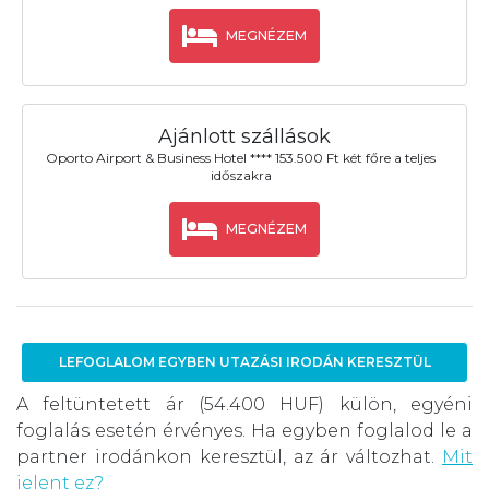
MEGNÉZEM
Ajánlott szállások
Oporto Airport & Business Hotel **** 153.500 Ft két főre a teljes
időszakra
MEGNÉZEM
LEFOGLALOM EGYBEN UTAZÁSI IRODÁN KERESZTÜL
A feltüntetett ár (54.400 HUF) külön, egyéni
foglalás esetén érvényes. Ha egyben foglalod le a
partner irodánkon keresztül, az ár változhat.
Mit
jelent ez?