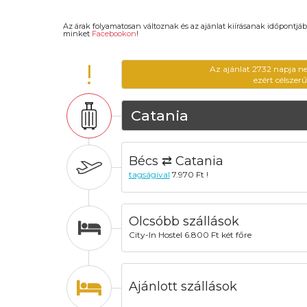
Az árak folyamatosan változnak és az ajánlat kiírásanak időpontjáb
minket
Facebookon
!
!
Az ajánlat 2732 napja n
ezért célszer
Catania
Bécs ⇄ Catania
tagságival
7.970 Ft !
Olcsóbb szállások
City-In Hostel 6.800 Ft két főre
Ajánlott szállások