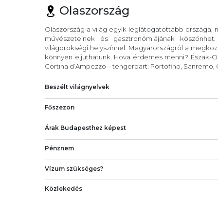
Olaszország
Olaszország a világ egyik leglátogatottabb országa,
művészeteinek és gasztronómiájának köszönhet
világörökségi helyszínnel. Magyarországról a megköze
könnyen eljuthatunk. Hova érdemes menni? Észak-Ola
Cortina d’Ampezzo – tengerpart: Portofino, Sanremo, C
Beszélt világnyelvek
Főszezon
Árak Budapesthez képest
Pénznem
Vízum szükséges?
Közlekedés