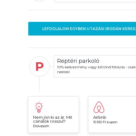
LEFOGLALOM EGYBEN UTAZÁSI IRODÁN KERES
Reptéri parkoló
P
10% kedvezmény vagy bőrönd fóliázás - csak
nektek!
Nem jön ki az ár. Mit
Airbnb
csinálok rosszul?
10.100 Ft kupon
Elolvasom