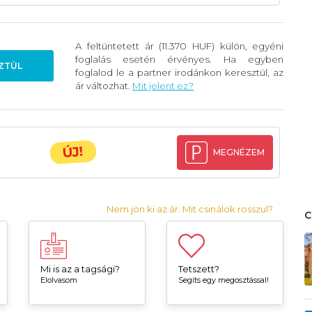
A feltüntetett ár (11.370 HUF) külön, egyéni
foglalás esetén érvényes. Ha egyben
ZTÜL
foglalod le a partner irodánkon keresztül, az
ár változhat.
Mit jelent ez?
ÚJ!
MEGNÉZEM
Nem jön ki az ár. Mit csinálok rosszul?
Mi is az a tagsági?
Tetszett?
Elolvasom
Segíts egy megosztással!