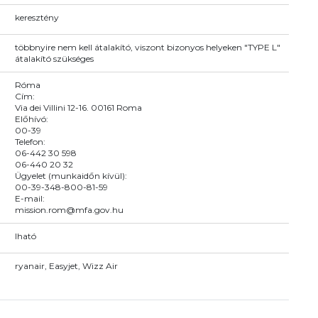
keresztény
többnyire nem kell átalakító, viszont bizonyos helyeken "TYPE L"
átalakító szükséges
Róma
Cím:
Via dei Villini 12-16. 00161 Roma
Előhívó:
00-39
Telefon:
06-442 30 598
06-440 20 32
Ügyelet (munkaidőn kívül):
00-39-348-800-81-59
E-mail:
mission.rom@mfa.gov.hu
Iható
ryanair, Easyjet, Wizz Air