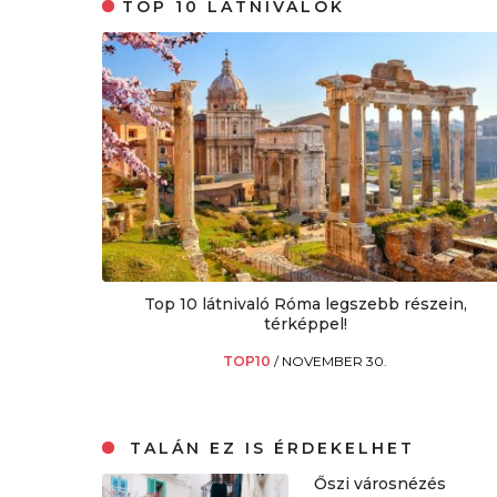
TOP 10 LÁTNIVALÓK
Top 10 látnivaló Róma legszebb részein,
térképpel!
TOP10
/
NOVEMBER 30.
TALÁN EZ IS ÉRDEKELHET
Őszi városnézés