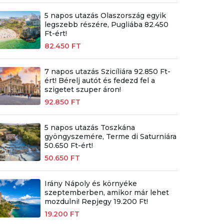
5 napos utazás Olaszország egyik
legszebb részére, Pugliába 82.450
Ft-ért!
82.450 FT
7 napos utazás Szicíliára 92.850 Ft-
ért! Bérelj autót és fedezd fel a
szigetet szuper áron!
92.850 FT
5 napos utazás Toszkána
gyöngyszemére, Terme di Saturniára
50.650 Ft-ért!
50.650 FT
Irány Nápoly és környéke
szeptemberben, amikor már lehet
mozdulni! Repjegy 19.200 Ft!
19.200 FT