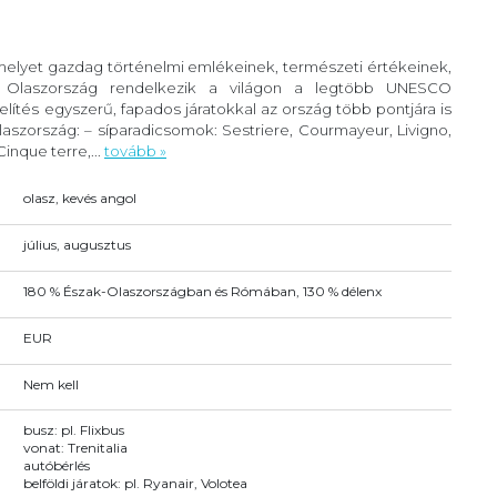
 melyet gazdag történelmi emlékeinek, természeti értékeinek,
. Olaszország rendelkezik a világon a legtöbb UNESCO
lítés egyszerű, fapados járatokkal az ország több pontjára is
szország: – síparadicsomok: Sestriere, Courmayeur, Livigno,
inque terre,...
tovább »
olasz, kevés angol
július, augusztus
180 % Észak-Olaszországban és Rómában, 130 % délenx
EUR
Nem kell
busz: pl. Flixbus
vonat: Trenitalia
autóbérlés
belföldi járatok: pl. Ryanair, Volotea