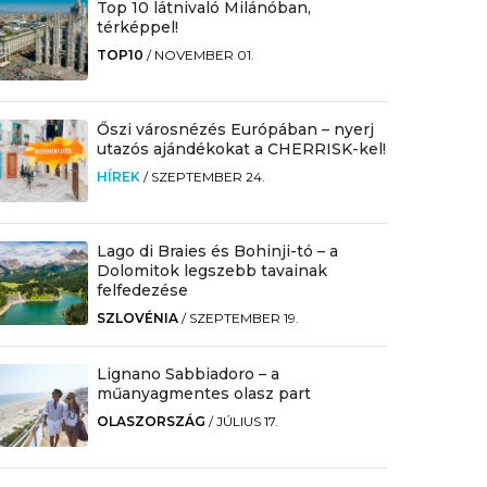
Top 10 látnivaló Milánóban,
térképpel!
TOP10
/
NOVEMBER 01.
Őszi városnézés Európában – nyerj
utazós ajándékokat a CHERRISK-kel!
HÍREK
/
SZEPTEMBER 24.
Lago di Braies és Bohinji-tó – a
Dolomitok legszebb tavainak
felfedezése
SZLOVÉNIA
/
SZEPTEMBER 19.
Lignano Sabbiadoro – a
műanyagmentes olasz part
OLASZORSZÁG
/
JÚLIUS 17.