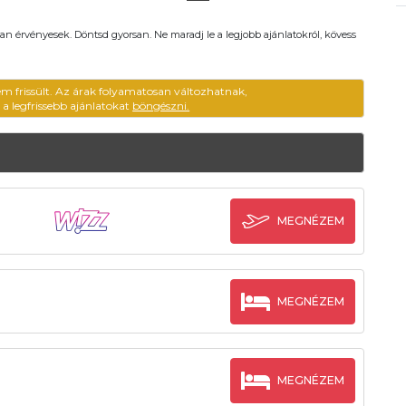
an érvényesek. Döntsd gyorsan. Ne maradj le a legjobb ajánlatokról, kövess
em frissült. Az árak folyamatosan változhatnak,
ű a legfrissebb ajánlatokat
böngészni.
MEGNÉZEM
MEGNÉZEM
MEGNÉZEM