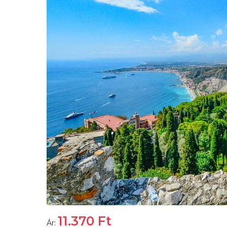
11.370
Ft
Ár: