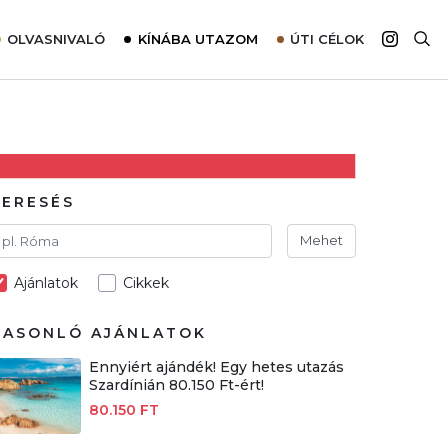
OLVASNIVALÓ
KÍNÁBA UTAZOM
ÚTI CÉLOK
Top 10 látnivalók térképpel
Európa
Tudnivalók az ajánlatok lefoglalásához
Ázsia
Tippek & Trükkök
Amerika
Utazómajom – CitySIM kártya a világutazóknak
Afrika
KERESÉS
Interjú
Ausztrália
Mehet
Élménybeszámolók
Ajánlatok
Cikkek
Szállodalátogatás
Sajtómegjelenések
HASONLÓ AJÁNLATOK
Ennyiért ajándék! Egy hetes utazás
Szardínián 80.150 Ft-ért!
80.150 FT