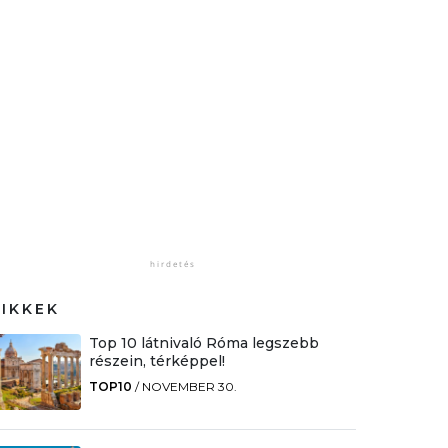
CIKKEK
Top 10 látnivaló Róma legszebb
részein, térképpel!
TOP10
/
NOVEMBER 30.