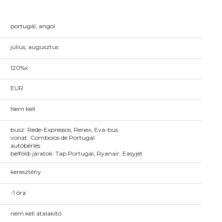
portugál, angol
július, augusztus
120%x
EUR
Nem kell
busz: Rede-Expressos, Renex, Eva-bus
vonat: Comboios de Portugal
autóbérlés
belföldi járatok: Tap Portugal, Ryanair, Easyjet
keresztény
-1 óra
nem kell átalakító