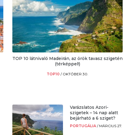
TOP 10 látnivaló Madeirán, az örök tavasz szigetén
(térképpel!)
TOP10
/
OKTÓBER 30.
Varázslatos Azori-
szigetek – 14 nap alatt
bejárható a 6 sziget?
PORTUGÁLIA
/
MÁRCIUS 27.