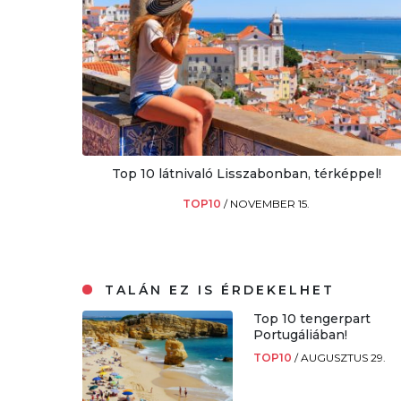
Top 10 látnivaló Lisszabonban, térképpel!
TOP10
/
NOVEMBER 15.
TALÁN EZ IS ÉRDEKELHET
Top 10 tengerpart
Portugáliában!
TOP10
/
AUGUSZTUS 29.