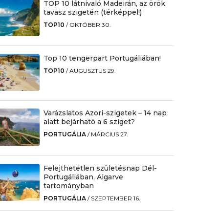
TOP 10 látnivaló Madeirán, az örök
tavasz szigetén (térképpel!)
TOP10
/
OKTÓBER 30.
Top 10 tengerpart Portugáliában!
TOP10
/
AUGUSZTUS 29.
Varázslatos Azori-szigetek – 14 nap
alatt bejárható a 6 sziget?
PORTUGÁLIA
/
MÁRCIUS 27.
Felejthetetlen születésnap Dél-
Portugáliában, Algarve
tartományban
PORTUGÁLIA
/
SZEPTEMBER 16.