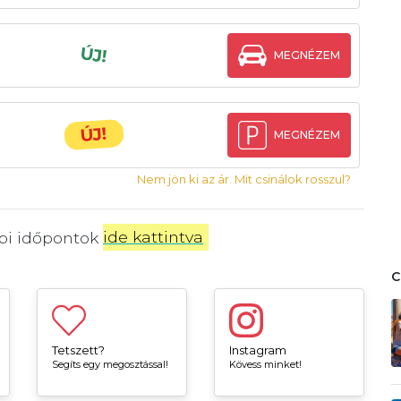
ÚJ!
MEGNÉZEM
ÚJ!
MEGNÉZEM
Nem jön ki az ár. Mit csinálok rosszul?
bbi időpontok
ide kattintva
.
Tetszett?
Instagram
Segíts egy megosztással!
Kövess minket!