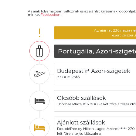
Az árak folyamatosan változnak és az ajánlat kiírásanak időpontjáb
minket
Facebookon
!
!
Az ajánlat 236 napja ne
ezért célszer
Portugália, Azori-szige
Budapest ⇄ Azori-szigetek
73.000 Ft/fő
Olcsóbb szállások
Thomas Place 106.000 Ft két főre a teljes id
Ajánlott szállások
DoubleTree by Hilton Lagoa Azores ***** 270
két főre a teljes időszakra