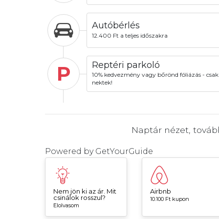
Autóbérlés
12.400 Ft a teljes időszakra
Reptéri parkoló
P
10% kedvezmény vagy bőrönd fóliázás - csak
nektek!
Naptár nézet, tová
Powered by
GetYourGuide
Nem jön ki az ár. Mit
Airbnb
csinálok rosszul?
10.100 Ft kupon
Elolvasom