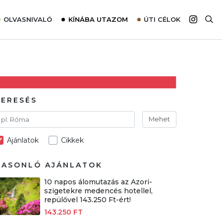
OLVASNIVALÓ
KÍNÁBA UTAZOM
ÚTI CÉLOK
Top 10 látnivalók térképpel
Európa
Tudnivalók az ajánlatok lefoglalásához
Ázsia
Tippek & Trükkök
Amerika
Utazómajom – CitySIM kártya a világutazóknak
Afrika
KERESÉS
Interjú
Ausztrália
Mehet
Élménybeszámolók
Ajánlatok
Cikkek
Szállodalátogatás
Sajtómegjelenések
HASONLÓ AJÁNLATOK
10 napos álomutazás az Azori-
szigetekre medencés hotellel,
repülővel 143.250 Ft-ért!
143.250 FT