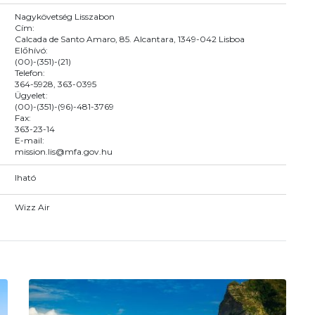
Nagykövetség Lisszabon
Cím:
Calcada de Santo Amaro, 85. Alcantara, 1349-042 Lisboa
Előhívó:
(00)-(351)-(21)
Telefon:
364-5928, 363-0395
Ügyelet:
(00)-(351)-(96)-481-3769
Fax:
363-23-14
E-mail:
mission.lis@mfa.gov.hu
Iható
Wizz Air