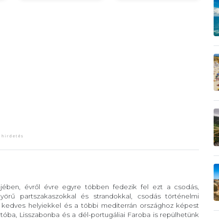
-jében, évről évre egyre többen fedezik fel ezt a csodás,
örű partszakaszokkal és strandokkal, csodás történelmi
, kedves helyiekkel és a többi mediterrán országhoz képest
óba, Lisszabonba és a dél-portugáliai Faroba is repülhetünk