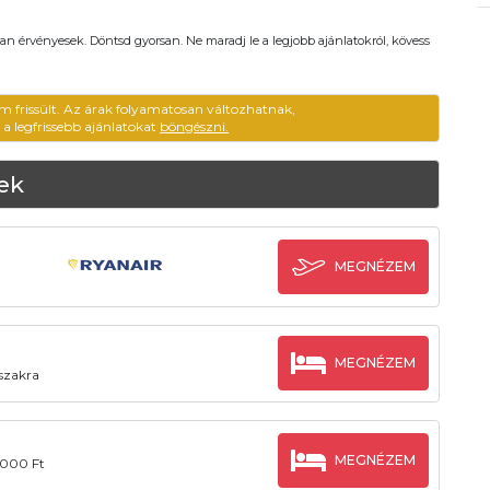
an érvényesek. Döntsd gyorsan. Ne maradj le a legjobb ajánlatokról, kövess
m frissült. Az árak folyamatosan változhatnak,
ű a legfrissebb ajánlatokat
böngészni.
tek
MEGNÉZEM
MEGNÉZEM
őszakra
MEGNÉZEM
.000 Ft