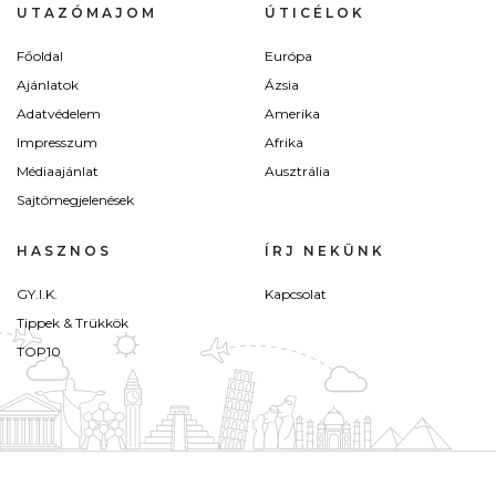
UTAZÓMAJOM
ÚTICÉLOK
Főoldal
Európa
Ajánlatok
Ázsia
Adatvédelem
Amerika
Impresszum
Afrika
Médiaajánlat
Ausztrália
Sajtómegjelenések
HASZNOS
ÍRJ NEKÜNK
GY.I.K.
Kapcsolat
Tippek & Trükkök
TOP10