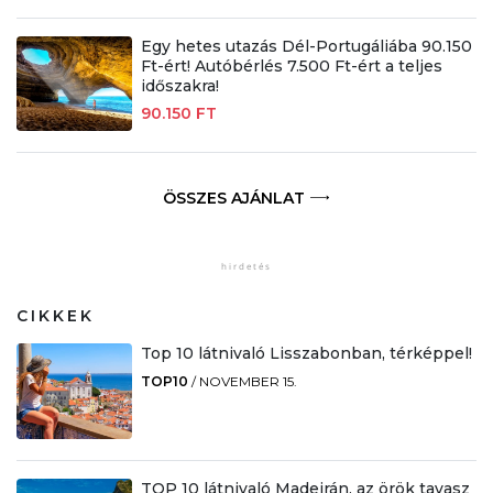
Egy hetes utazás Dél-Portugáliába 90.150
Ft-ért! Autóbérlés 7.500 Ft-ért a teljes
időszakra!
90.150 FT
ÖSSZES AJÁNLAT
CIKKEK
Top 10 látnivaló Lisszabonban, térképpel!
TOP10
/
NOVEMBER 15.
TOP 10 látnivaló Madeirán, az örök tavasz