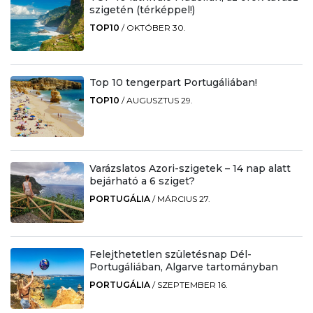
szigetén (térképpel!)
TOP10
/
OKTÓBER 30.
Top 10 tengerpart Portugáliában!
TOP10
/
AUGUSZTUS 29.
Varázslatos Azori-szigetek – 14 nap alatt
bejárható a 6 sziget?
PORTUGÁLIA
/
MÁRCIUS 27.
Felejthetetlen születésnap Dél-
Portugáliában, Algarve tartományban
PORTUGÁLIA
/
SZEPTEMBER 16.