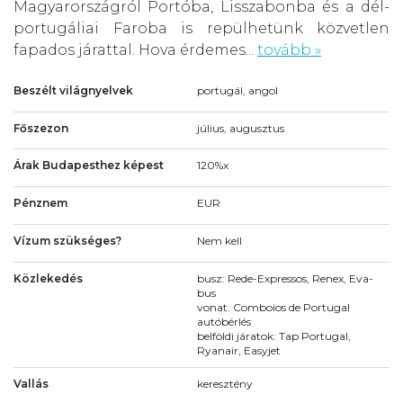
Magyarországról Portóba, Lisszabonba és a dél-
portugáliai Faroba is repülhetünk közvetlen
fapados járattal. Hova érdemes...
tovább »
Beszélt világnyelvek
portugál, angol
Főszezon
július, augusztus
Árak Budapesthez képest
120%x
Pénznem
EUR
Vízum szükséges?
Nem kell
Közlekedés
busz: Rede-Expressos, Renex, Eva-
bus
vonat: Comboios de Portugal
autóbérlés
belföldi járatok: Tap Portugal,
Ryanair, Easyjet
Vallás
keresztény