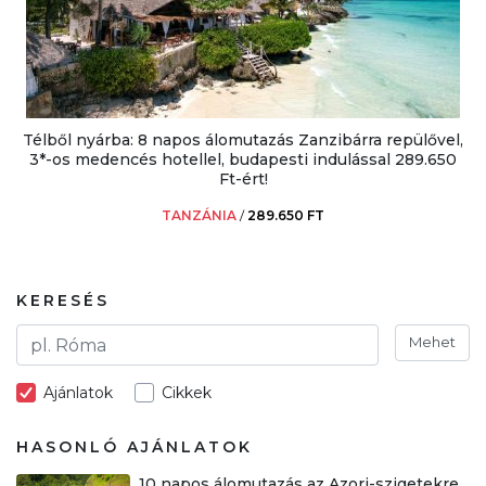
Télből nyárba: 8 napos álomutazás Zanzibárra repülővel,
3*-os medencés hotellel, budapesti indulással 289.650
Ft-ért!
TANZÁNIA
/
289.650 FT
KERESÉS
Mehet
Ajánlatok
Cikkek
HASONLÓ AJÁNLATOK
10 napos álomutazás az Azori-szigetekre