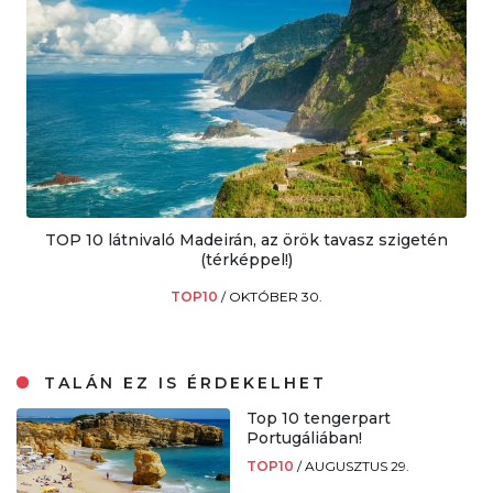
TOP 10 látnivaló Madeirán, az örök tavasz szigetén
(térképpel!)
TOP10
/
OKTÓBER 30.
TALÁN EZ IS ÉRDEKELHET
Top 10 tengerpart
Portugáliában!
TOP10
/
AUGUSZTUS 29.