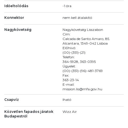
Időeltolódás
-1 óra
Konnektor
nem kell átalakító
Nagykövetség
Nagykövetség Lisszabon
Cím:
Calcada de Santo Amaro, 85.
Alcantara, 1349-042 Lisboa
Előhívó:
(00)-(351)-(21)
Telefon:
364-5928, 363-0395
Ügyelet:
(00)-(351)-(96)-481-3769
Fax:
363-23-14
E-mail:
mission.lis@mfa.gov.hu
Csapvíz
Iható
Közvetlen fapados járatok
Wizz Air
Budapestről