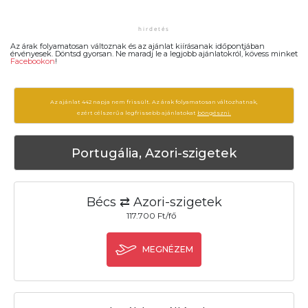
Az árak folyamatosan változnak és az ajánlat kiírásanak időpontjában
érvényesek. Döntsd gyorsan. Ne maradj le a legjobb ajánlatokról, kövess minket
Facebookon
!
Az ajánlat 442 napja nem frissült. Az árak folyamatosan változhatnak,
ezért célszerű a legfrissebb ajánlatokat
böngészni.
Portugália, Azori-szigetek
Bécs ⇄ Azori-szigetek
117.700 Ft/fő
MEGNÉZEM