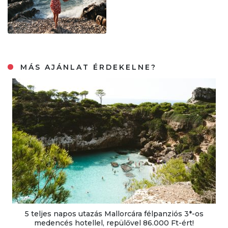
MÁS AJÁNLAT ÉRDEKELNE?
5 teljes napos utazás Mallorcára félpanziós 3*-os
medencés hotellel, repülővel 86.000 Ft-ért!