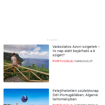
Varázslatos Azori-szigetek –
14 nap alatt bejárható a 6
sziget?
PORTUGÁLIA
/
MÁRCIUS 27.
Felejthetetlen születésnap
Dél-Portugáliában, Algarve
tartományban