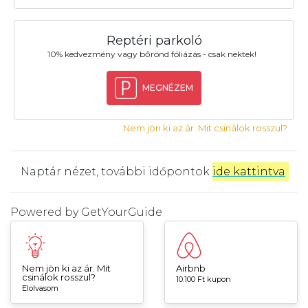
Reptéri parkoló
10% kedvezmény vagy bőrönd fóliázás - csak nektek!
MEGNÉZEM
Nem jön ki az ár. Mit csinálok rosszul?
Naptár nézet, további időpontok
ide kattintva
.
Powered by
GetYourGuide
Nem jön ki az ár. Mit
Airbnb
csinálok rosszul?
10.100 Ft kupon
Elolvasom