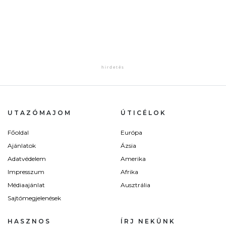
UTAZÓMAJOM
ÚTICÉLOK
Főoldal
Európa
Ajánlatok
Ázsia
Adatvédelem
Amerika
Impresszum
Afrika
Médiaajánlat
Ausztrália
Sajtómegjelenések
HASZNOS
ÍRJ NEKÜNK