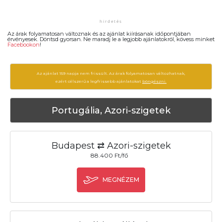
Az árak folyamatosan változnak és az ajánlat kiírásanak időpontjában
érvényesek. Döntsd gyorsan. Ne maradj le a legjobb ajánlatokról, kövess minket
Facebookon
!
Az ajánlat 159 napja nem frissült. Az árak folyamatosan változhatnak,
ezért célszerű a legfrissebb ajánlatokat
böngészni.
Portugália, Azori-szigetek
Budapest ⇄ Azori-szigetek
88.400 Ft/fő
MEGNÉZEM