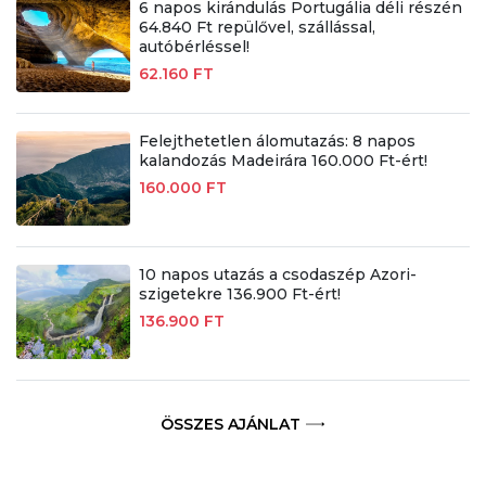
6 napos kirándulás Portugália déli részén
64.840 Ft repülővel, szállással,
autóbérléssel!
62.160 FT
Felejthetetlen álomutazás: 8 napos
kalandozás Madeirára 160.000 Ft-ért!
160.000 FT
10 napos utazás a csodaszép Azori-
szigetekre 136.900 Ft-ért!
136.900 FT
ÖSSZES AJÁNLAT