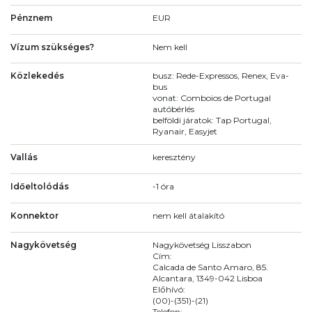
Pénznem
EUR
Vízum szükséges?
Nem kell
Közlekedés
busz: Rede-Expressos, Renex, Eva-
bus
vonat: Comboios de Portugal
autóbérlés
belföldi járatok: Tap Portugal,
Ryanair, Easyjet
Vallás
keresztény
Időeltolódás
-1 óra
Konnektor
nem kell átalakító
Nagykövetség
Nagykövetség Lisszabon
Cím:
Calcada de Santo Amaro, 85.
Alcantara, 1349-042 Lisboa
Előhívó:
(00)-(351)-(21)
Telefon: