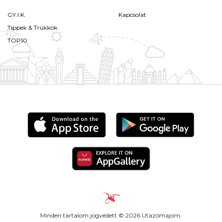
GY.I.K.
Kapcsolat
Tippek & Trükkök
TOP10
Minden tartalom jogvédett © 2026 Utazómajom.