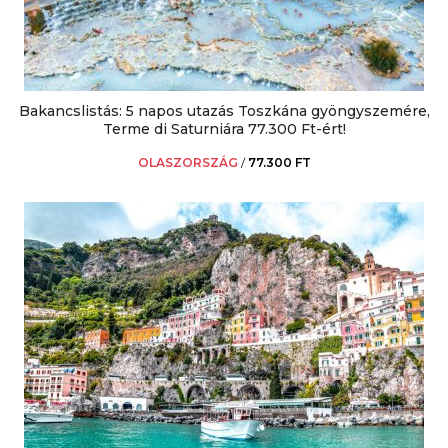
Bakancslistás: 5 napos utazás Toszkána gyöngyszemére,
Terme di Saturniára 77.300 Ft-ért!
OLASZORSZÁG
/
77.300 FT