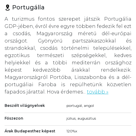
Portugália
A turizmus fontos szerepet játszik Portugália
GDP-jében, évről évre egyre többen fedezik fel ezt
a csodás, Magyarország méretű dél-európai
országot. Gyönyörű partszakaszokkal és
strandokkal, csodás történelmi településekkel,
egzotikus természeti szépségekkel, kedves
helyiekkel és a többi mediterrán országhoz
képest kedvezőbb árakkal rendelkezik.
Magyarországról Portóba, Lisszabonba és a dél-
portugáliai Faroba is repülhetünk közvetlen
fapados járattal. Hova érdemes...
tovább »
Beszélt világnyelvek
portugál, angol
Főszezon
július, augusztus
Árak Budapesthez képest
120%x