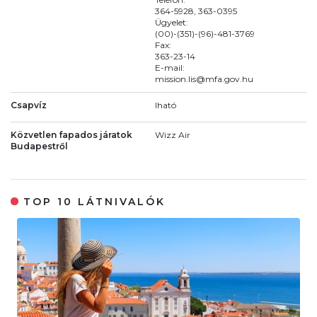
364-5928, 363-0395
Ügyelet:
(00)-(351)-(96)-481-3769
Fax:
363-23-14
E-mail:
mission.lis@mfa.gov.hu
Csapvíz
Iható
Közvetlen fapados járatok
Wizz Air
Budapestről
TOP 10 LÁTNIVALÓK